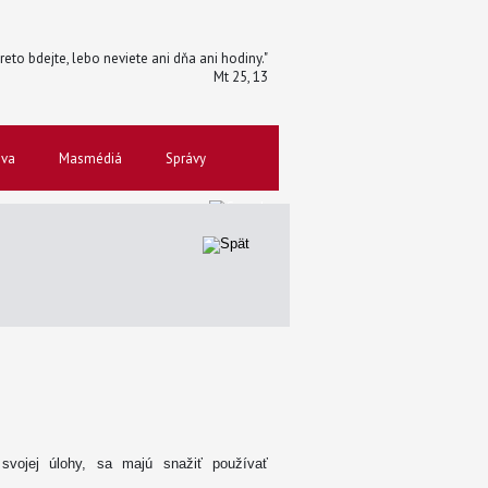
reto bdejte, lebo neviete ani dňa ani hodiny."
Mt 25, 13
ova
Masmédiá
Správy
í svojej úlohy, sa majú snažiť používať