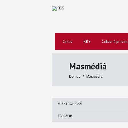
Cirkev
KBS
Cirkevné provinc
Masmédiá
Domov
/
Masmédiá
ELEKTRONICKÉ
TLAČENÉ