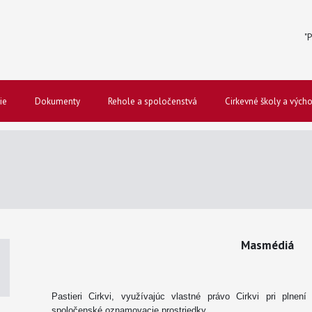
"P
ie
Dokumenty
Rehole a spoločenstvá
Cirkevné školy a vých
Masmédiá
Pastieri Cirkvi, využívajúc vlastné právo Cirkvi pri plnen
spoločenské oznamovacie prostriedky.