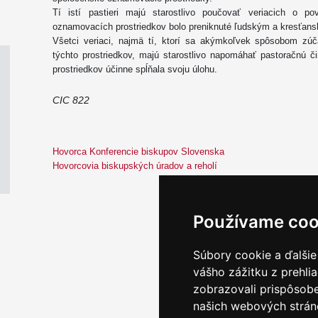
Tí istí pastieri majú starostlivo poučovať veriacich o po
oznamovacích prostriedkov bolo preniknuté ľudským a kresťa
Všetci veriaci, najmä tí, ktorí sa akýmkoľvek spôsobom zú
týchto prostriedkov, majú starostlivo napomáhať pastoračnú č
prostriedkov účinne spĺňala svoju úlohu.
CIC 822
Hovorca Konferencie biskupov Slovenska
Hovorcovia biskupských úradov a reholí
Používame coo
Súbory cookie a ďalšie
vášho zážitku z prehli
zobrazovali prispôsobe
našich webových stráno