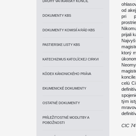
DRUHÝ VATIKÁNSKY KONCIL
ohlaso
od ake
DOKUMENTY KBS
pri p
prostri
Nikomu
DOKUMENTY KOMISIÍ A RÁD KBS
prijali
Najvy
PASTIERSKE LISTY KBS
magisté
ktorý m
úkonom
KATECHIZMUS KATOLÍCKEJ CIRKVI
Neomy
magist
KÓDEX KÁNONICKÉHO PRÁVA
koncile
celú C
EKUMENICKÉ DOKUMENTY
defini
spojen
tým is
OSTATNÉ DOKUMENTY
mravov
definití
PRÍLEŽITOSTNÉ MODLITBY A
POBOŽNOSTI
CIC 74