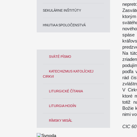
nepretr
Zasväte
SEKULÁRNE INŠTITÚTY
ktorým
svätéh
HNUTIA A SPOLOČENSTVÁ
nového 
spáse 
kráľov
predzv
Na tút
SVÄTÉ PÍSMO
zriade
podujím
podľa 
KATECHIZMUS KATOLÍCKEJ
CIRKVI
rád či
zvlášt
V Cirk
LITURGICKÉ ČÍTANIA
ktoré m
totiž 
LITURGIA HODÍN
Božie 
nimi vo
RÍMSKY MISÁL
CIC 60