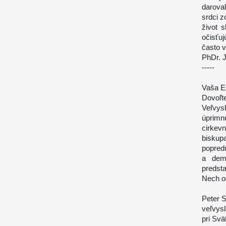
darova
srdci z
život 
očisťuj
často v
PhDr. 
-----
Vaša E
Dovoľt
Veľvys
úprimn
cirkev
biskup
popredn
a dem
predsta
Nech od
Peter 
veľvysl
pri Svät