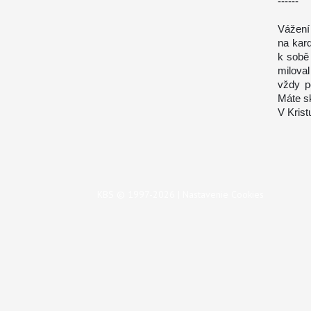
------
Vážení 
na kar
k sobě 
milova
vždy p
Máte sk
V Krist
KBS © 1997-2026 |
Nastavenie Cookies