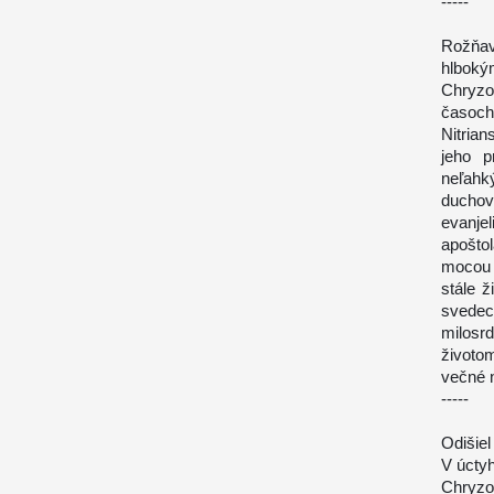
-----
Rožňav
hlboký
Chryzo
časoch
Nitria
jeho p
neľahk
duchov
evanje
apošto
mocou 
stále 
svedec
milosr
životo
večné n
-----
Odišie
V úcty
Chryzo