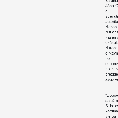
kardin
Jána C
a
strenut
autori
Nezabu
Nitria
kasár
okázal
Nitran
cirkevn
ho
osobne
plk. v.
prezide
Zväz v
------
"Dopra
sa už 
S bole
kardiná
vierou