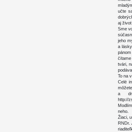
mladým 
učte s
dobrýc
aj živo
Sme vď
súčasn
jeho my
a lásky
pánom 
čítame
tvári, 
podáva
To na 
Celé i
môžete 
a dn
http://
Modlím
neho.
Žiaci, 
RNDr. 
riadite