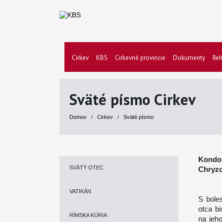
Cirkev
KBS
Cirkevné provincie
Dokumenty
Reh
Sväté písmo Cirkev
Domov
/
Cirkev
/
Sväté písmo
Kondol
SVÄTÝ OTEC
Chryzo
VATIKÁN
S bole
otca b
RÍMSKA KÚRIA
na jeh