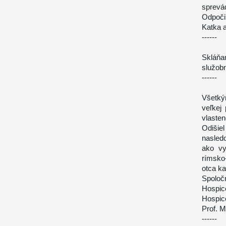
sprevá
Odpočin
Katka 
------
Skláňa
služobn
------
Všetký
veľkej
vlaste
Odišie
nasled
ako vy
rímsko-
otca ka
Spoloč
Hospice
Hospice
Prof. 
------