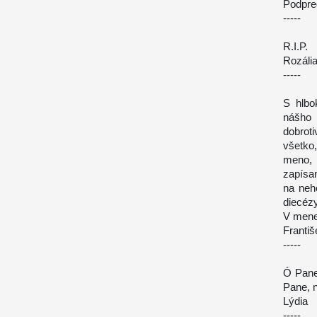
Podpr
-----
R.I.P.
Rozáli
-----
S hlbo
nášho 
dobrot
všetko,
meno, 
zapísa
na neh
diecézy
V mene 
Franti
-----
Ó Pane
Pane, 
Lýdia
-----