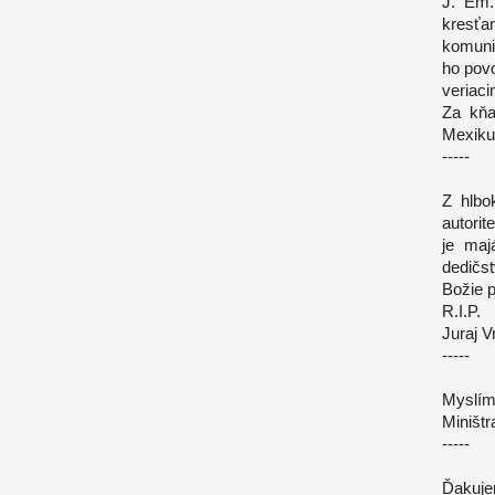
J. Em.
kresťa
komuni
ho povo
veriaci
Za kňa
Mexiku
-----
Z hlbo
autorit
je maj
dedičs
Božie p
R.I.P.
Juraj V
-----
Myslíme
Miništr
-----
Ďakuje