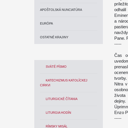
príleži
odhali
APOŠTOLSKÁ NUNCIATÚRA
Eminen
a náro
EURÓPA
pastier
navždy
OSTATNÉ KRAJINY
Pane. R
-----
Čas o
uvedo
prenas
SVÄTÉ PÍSMO
ocenen
tvorby.
KATECHIZMUS KATOLÍCKEJ
Nitra 
CIRKVI
osobnos
života
LITURGICKÉ ČÍTANIA
dejiny.
Úprimn
Enzo Pa
LITURGIA HODÍN
-----
RÍMSKY MISÁL