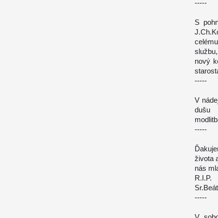
-----
S pohn
J.Ch.K
celému
službu,
nový k
staros
-----
V náde
dušu 
modlitb
-----
Ďakuje
života 
nás mla
R.I.P.
Sr.Beá
-----
V sobo