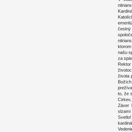
nitria
Kardin
Katolí
emerit
čestný
spoloč
nitrian
ktorom 
našu sp
za spá
Rektor 
životoc
života 
Božích
prežív
to, že
Cirkev,
Záver 
slzami
Svetl
kardiná
Vedeni