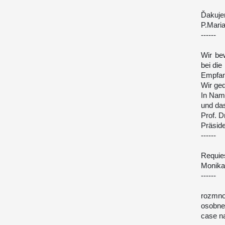
Ďakuje
P.Mari
------
Wir be
bei die
Empfang
Wir ge
In Name
und das
Prof. D
Präsid
------
Requie
Monik
------
rozmno
osobne
case n