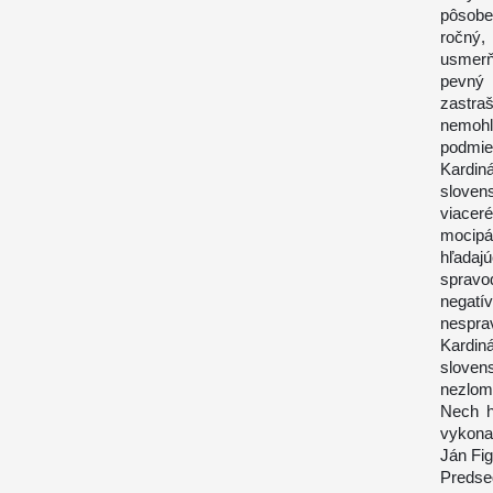
pôsoben
ročný,
usmerň
pevný 
zastra
nemohl
podmie
Kardin
sloven
viacer
mocip
hľadaj
spravo
negatí
nesprav
Kardin
sloven
nezlomn
Nech h
vykona
Ján Fig
Preds