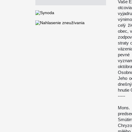
Vaše E
otcovia
vyjad
výnimo
celý ž
obec, v
zodpov
straty
väzeni
pevné
vyznam
októbr
Osobnos
Jeho o
dnešný
hnutie
-----
Mons. 
predse
Smúti
Chryzo
milého