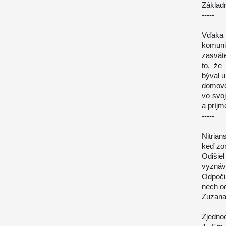
Základ
-----
Vďaka 
komuni
zasvät
to, že
býval 
domove
vo svoj
a príjm
-----
Nitria
keď zo
Odišiel
vyznáva
Odpoči
nech o
Zuzana
Zjednoc