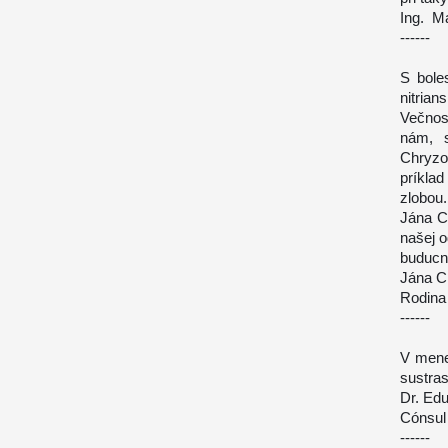
Ing. Ma
------
S bole
nitria
Večnos
nám, 
Chryzo
príklad
zlobou
Jána C
našej o
buducn
Jána Ch
Rodina
------
V mene
sustras
Dr. Ed
Cónsul
------