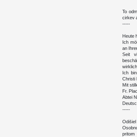
To odm
cirkev 
-----
Heute 
Ich mö
an Ihre
Seit 
beschä
wirklic
Ich bi
Christi 
Mit sti
Fr. Pl
Abtei 
Deutsc
-----
Odišie
Osobnos
pritom