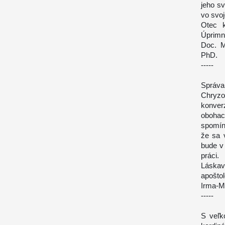
jeho sv
vo svo
Otec k
Úprimn
Doc. M
PhD.
-----
Správ
Chryzo
konver
obohac
spomína
že sa 
bude v
práci.
Láskav
apošto
Irma-M
-----
S veľk