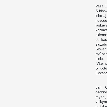
Vaša E
S hlbo
lebo a
novodo
láskav
kaplnk
slávnos
do kas
služob
Sloven
byť oso
dielu.
Všemoh
S úcto
Exkanc
------
Jan C
osobno
mysel,
velkym
pri tak