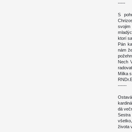
-----
S pohn
Chrizo
svojim
mladých
ktorí s
Pán ka
nám žeh
požehna
Nech V
radovať
Milka 
RNDr.E
------
Ostavá
kardin
dá večn
Sestra
všetko
života 