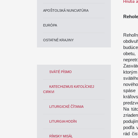
Hnutia 
APOŠTOLSKÁ NUNCIATÚRA
Rehole
EURÓPA
Rehoľn
OSTATNÉ KRAJINY
obdivu
budúce
obetu,
nepretr
Zasväte
ktorým
SVÄTÉ PÍSMO
svätéh
nového 
KATECHIZMUS KATOLÍCKEJ
spáse 
CIRKVI
kráľov
predzv
LITURGICKÉ ČÍTANIA
Na tút
zriade
podujím
LITURGIA HODÍN
podľa 
rád či
RÍMSKY MISÁL