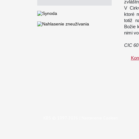
zvlášt
V Cirk
ktoré m
totiž 
Božie 
nimi vo
CIC 60
Kon
KBS © 1997-2026 |
Nastavenie Cookies