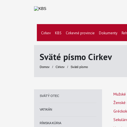
Cirkev
KBS
Cirkevné provincie
Dokumenty
Reh
Sväté písmo Cirkev
Domov
/
Cirkev
/
Sväté písmo
Mužské 
SVÄTÝ OTEC
Ženské 
VATIKÁN
Gréckok
Sekulárn
RÍMSKA KÚRIA