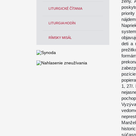
ženy. 
poskyto
LITURGICKÉ ČÍTANIA
priori
nájdem
LITURGIA HODÍN
Napriek
system
objavu
RÍMSKY MISÁL
deti a
prežit
formám
preko
zabezp
pozície
popier
1, 27/
nejasn
pochopi
Vyzýva
vedomé 
nepres
Manžel
histori
súčasn