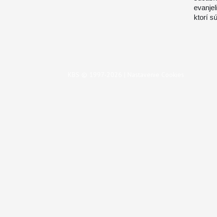
evanje
ktorí s
KBS © 1997-2026 |
Nastavenie Cookies