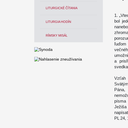
LITURGICKÉ ČÍTANIA
1. „Vte
bol je
LITURGIA HODÍN
naneb
zhroma
RÍMSKY MISÁL
porozu
ľuďom 
večnéh
umožnil
a pris
svedkam
Vzťah
Svätým
Pána,
nemožné
písma 
Ježiša
napísať
PL 24, 