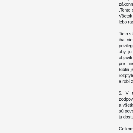
zákonní
,Tento 
Všetok 
lebo ra
Tieto s
iba ni
privil
aby ju
objavil
pre ni
Biblia 
rozptýl
a robí 
5. V t
zodpov
a všetk
sú povo
ju dost
Celkom