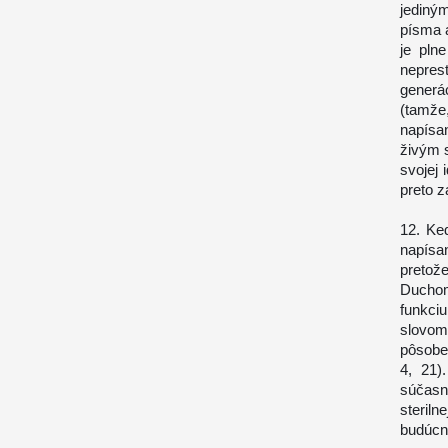
jediný
písma a
je pln
nepres
generá
(tamže
napísa
živým s
svojej 
preto z
12. Ke
napísa
pretož
Duchom
funkciu
slovom
pôsoben
4, 21)
súčasn
steril
budúcno