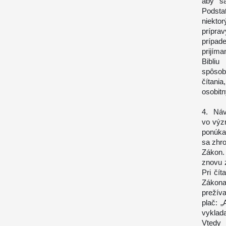
aby sa
Podsta
niekto
prípra
prípad
prijím
Bibli
spôsob
čítani
osobit
4. Náv
vo výz
ponúka
sa zhr
Zákon. 
znovu 
Pri čít
Zákona
prežív
plač: „
vyklad
Vtedy 