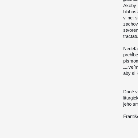
Akoby p
blahosl
v nej 
zachov
stvore
tractat
Nedeľa
prehĺb
písmom
„...veľ
aby si 
Dané v
liturgi
jeho sm
Františ
..