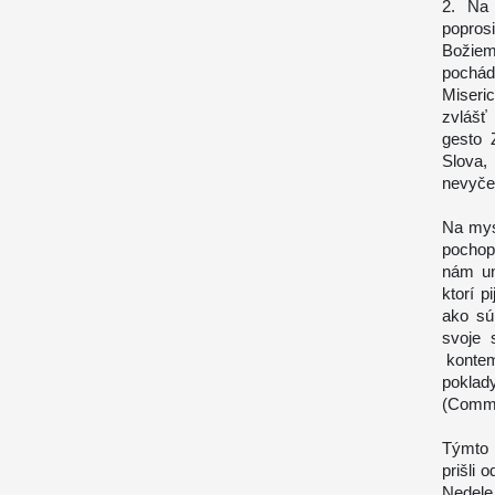
2. Na 
popros
Božiem
pochád
Miseric
zvlášť
gesto 
Slova
nevyče
Na mys
pochopi
nám un
ktorí 
ako sú
svoje 
kontemp
poklad
(Commen
Týmto 
prišli 
Nedele