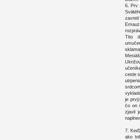
6. Prv
Svätéh
zavret
Emauz 
rozprá
Títo d
umuče
sklama
Mesiáš
Ukrižo
učeník
ceste s
utrpen
srdcom
vyklad
je prv
čo on 
zjavil
naplnen
7. Keďž
ako to