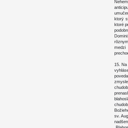
Nehemiá
anticip
umučeni
ktorý 
ktoré p
podobn
Domini
rôznym
medzi 
prechod
15. Na
vyhlás
povedal
zmysle
chudob
prenas
blahos
chudob
Božieh
sv. Au
nadšen
„Blahos