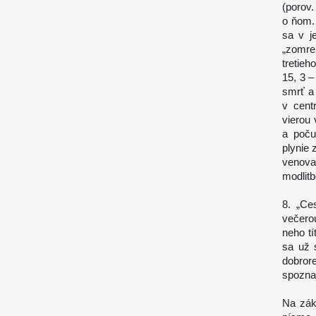
(porov.
o ňom.
sa v j
„zomre
tretieh
15, 3 –
smrť a 
v cent
vierou 
a poču
plynie 
venoval
modlitb
8. „Ce
večero
neho tí
sa už s
dobror
spoznaj
Na zák