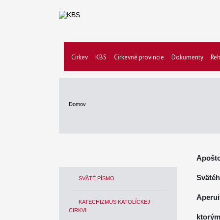
Cirkev
KBS
Cirkevné provincie
Dokumenty
Reh
Domov
Apošto
Svätéh
SVÄTÉ PÍSMO
Aperuit 
KATECHIZMUS KATOLÍCKEJ
CIRKVI
ktorým