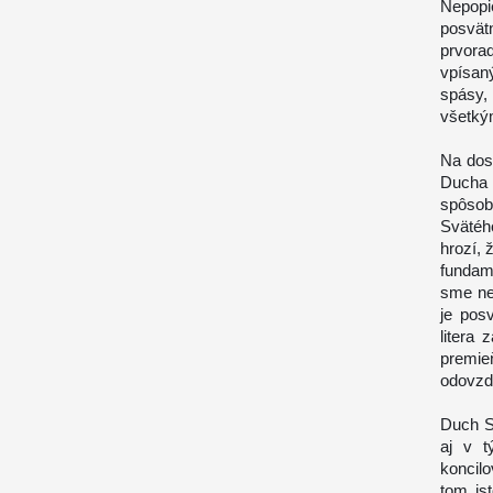
Nepopi
posvät
prvora
vpísan
spásy,
všetkým
Na dos
Ducha
spôsob
Svätéh
hrozí, 
fundam
sme ne
je pos
litera
premi
odovzdá
Duch S
aj v t
koncil
tom is