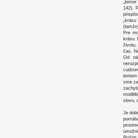
„temer 
142). 
prispô
„krásu
(tamže)
Pre mno
krásu 
životu.
čas. N
Od nás
nerozpr
cudzor
textom
sme zas
zachyt
modlitb
slovo, 
Je dobr
pomáha
prostr
umožní
Božím 