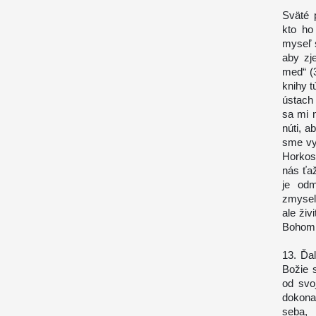
Sväté 
kto ho
myseľ 
aby zj
med“ (3
knihy t
ústach 
sa mi n
núti, a
sme vyj
Horkos
nás ťa
je odm
zmysel.
ale živ
Bohom 
13. Ďa
Božie 
od svoj
dokonal
seba,