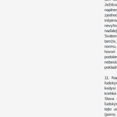
Ježišo
naplnen
zjedno
inšpir
nevyhn
naďalej
Svätom
tamže,
normu.
hovorí
podobe
nebesk
pokladn
11. Na
ľudský
kedysi
krehké 
Slova
ľudským
tejto 
(porov