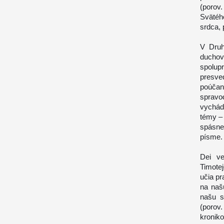
(porov.
Svätéh
srdca, 
V Druh
duchov
spolup
presv
poúča
spravo
vychádz
témy – 
spásne
písme.
Dei ve
Timote
učia p
na naš
našu s
(porov.
kronik