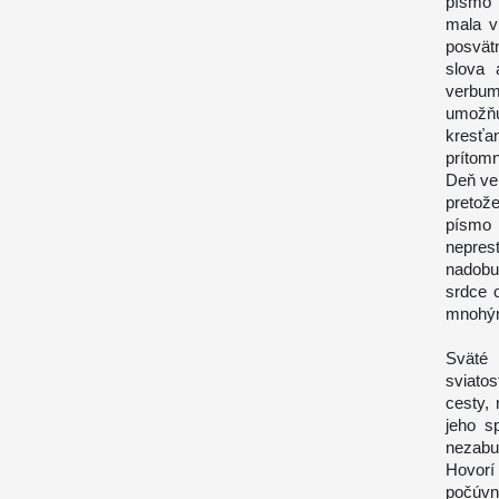
písmo 
mala v
posvätn
slova 
verbum
umožňu
kresťa
prítom
Deň ven
pretož
písmo 
nepres
nadobu
srdce 
mnohým
Sväté 
sviatos
cesty,
jeho s
nezabu
Hovorí
počúvn