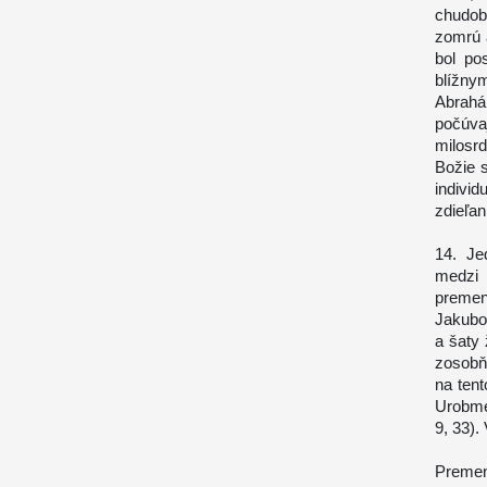
chudob
zomrú 
bol po
blížn
Abrahá
počúva
milosr
Božie s
individ
zdieľani
14. Je
medzi
premen
Jakubo
a šaty 
zosobň
na tent
Urobme 
9, 33).
Preme