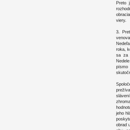
Preto 
rozhod
obraci
viery.
3. Pre
venova
Nedeľa
roka, 
sa za 
Nedele
písmo 
skutočn
Spoloč
prežív
sláve
zhroma
hodnot
jeho hl
poskyt
obrad u