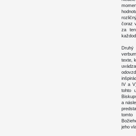
moment
hodnot
rozlič
čoraz v
za ten
každod
Druhý 
verbum
texte, 
uvádza
odovzd
inšpirá
IV a V)
tohto 
Biskups
a násl
predst
tomto 
Božieh
jeho vl