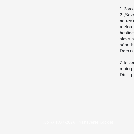
1 Poro
2 „Sak
na reá
a vína
hostin
slova p
sám Kr
Domini,
Z talia
motu pr
Dio – p
KBS © 1997-2026 |
Nastavenie Cookies