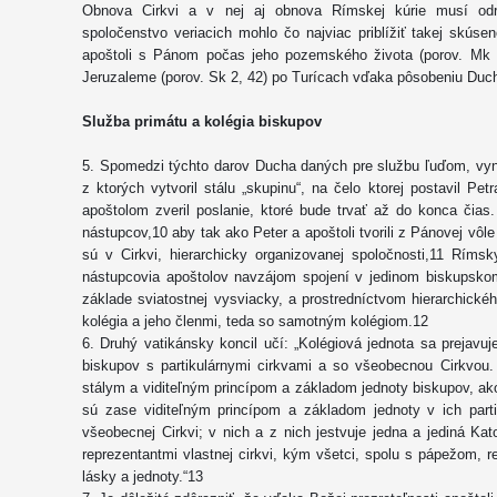
Obnova Cirkvi a v nej aj obnova Rímskej kúrie musí odrá
spoločenstvo veriacich mohlo čo najviac priblížiť takej skúsen
apoštoli s Pánom počas jeho pozemského života (porov. Mk
Jeruzaleme (porov. Sk 2, 42) po Turícach vďaka pôsobeniu Duc
Služba primátu a kolégia biskupov
5. Spomedzi týchto darov Ducha daných pre službu ľuďom, vyni
z ktorých vytvoril stálu „skupinu“, na čelo ktorej postavil 
apoštolom zveril poslanie, ktoré bude trvať až do konca čias.
nástupcov,10 aby tak ako Peter a apoštoli tvorili z Pánovej vôl
sú v Cirkvi, hierarchicky organizovanej spoločnosti,11 Ríms
nástupcovia apoštolov navzájom spojení v jedinom biskupskom
základe sviatostnej vysviacky, a prostredníctvom hierarchické
kolégia a jeho členmi, teda so samotným kolégiom.12
6. Druhý vatikánsky koncil učí: „Kolégiová jednota sa prejavu
biskupov s partikulárnymi cirkvami a so všeobecnou Cirkvou
stálym a viditeľným princípom a základom jednoty biskupov, ako
sú zase viditeľným princípom a základom jednoty v ich parti
všeobecnej Cirkvi; v nich a z nich jestvuje jedna a jediná Kato
reprezentantmi vlastnej cirkvi, kým všetci, spolu s pápežom, r
lásky a jednoty.“13