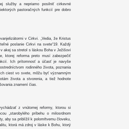
kej služby a nepriamo posilniť cirkevné
iektorých pastoračných funkcií pre dobro
vanjelizátormi v Cirkvi. „Vedia, že Kristus
iteľné poslanie Cirkvi na svete“19. Každý
 v akej sa stretol s láskou Boha v Ježišovi
rie, ktorej reforma preto musí zabezpečiť
nkcií. Ich prítomnosť a účasť je navyše
rostredníctvom rodinného života, poznania
Božích ciest vo svete, môžu byť významným
otám života a stvorenia, a tiež hodnote
išovania znamení čias.
chádzať z vnútornej reformy, ktorou si
mocou „starobylého príbehu o milosrdnom
ty, aby sa priblížil k polomŕtvemu človeku,
alitu, ktorá má zdroj v láske k Bohu, ktorý