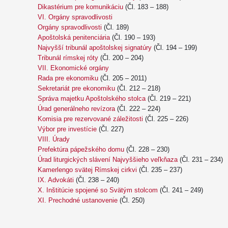
Dikastérium pre komunikáciu
(Čl. 183 – 188)
VI. Orgány spravodlivosti
Orgány spravodlivosti
(Čl. 189)
Apoštolská penitenciária
(Čl. 190 – 193)
Najvyšší tribunál apoštolskej signatúry
(Čl. 194 – 199)
Tribunál rímskej róty
(Čl. 200 – 204)
VII. Ekonomické orgány
Rada pre ekonomiku
(Čl. 205 – 2011)
Sekretariát pre ekonomiku
(Čl. 212 – 218)
Správa majetku Apoštolského stolca
(Čl. 219 – 221)
Úrad generálneho revízora
(Čl. 222 – 224)
Komisia pre rezervované záležitosti
(Čl. 225 – 226)
Výbor pre investície
(Čl. 227)
VIII. Úrady
Prefektúra pápežského domu
(Čl. 228 – 230)
Úrad liturgických slávení Najvyššieho veľkňaza
(Čl. 231 – 234)
Kamerlengo svätej Rímskej cirkvi
(Čl. 235 – 237)
IX. Advokáti
(Čl. 238 – 240)
X. Inštitúcie spojené so Svätým stolcom
(Čl. 241 – 249)
XI. Prechodné ustanovenie
(Čl. 250)