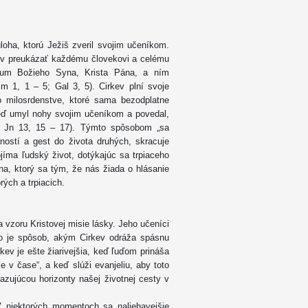
úloha, ktorú Ježiš zveril svojim učeníkom.
kev preukázať každému človekovi a celému
lium Božieho Syna, Krista Pána, a ním
m 1, 1 – 5; Gal 3, 5). Cirkev plní svoje
 milosrdenstve, ktoré sama bezodplatne
 keď umyl nohy svojim učeníkom a povedal,
. Jn 13, 15 – 17). Týmto spôsobom „sa
ností a gest do života druhých, skracuje
bjíma ľudský život, dotýkajúc sa trpiaceho
ána, ktorý sa tým, že nás žiada o hlásanie
rých a trpiacich.
a vzoru Kristovej misie lásky. Jeho učeníci
To je spôsob, akým Cirkev odráža spásnu
rkev je ešte žiarivejšia, keď ľuďom prináša
e v čase“, a keď slúži evanjeliu, aby toto
kazujúcou horizonty našej životnej cesty v
 V niektorých momentoch sa naliehavejšie