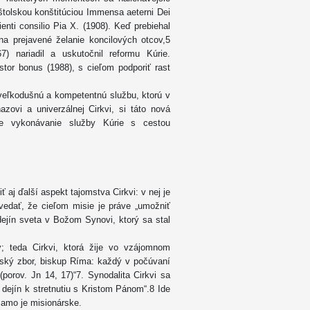
štolskou konštitúciou Immensa aeterni Dei
enti consilio Pia X. (1908). Keď prebiehal
na prejavené želanie koncilových otcov,5
7) nariadil a uskutočnil reformu Kúrie.
stor bonus (1988), s cieľom podporiť rast
veľkodušnú a kompetentnú službu, ktorú v
zovi a univerzálnej Cirkvi, si táto nová
lne vykonávanie služby Kúrie s cestou
ť aj ďalší aspekt tajomstva Cirkvi: v nej je
edať, že cieľom misie je práve „umožniť
dejín sveta v Božom Synovi, ktorý sa stal
y; teda Cirkvi, ktorá žije vo vzájomnom
pský zbor, biskup Ríma: každý v počúvaní
orov. Jn 14, 17)“7. Synodalita Cirkvi sa
dejín k stretnutiu s Kristom Pánom“.8 Ide
 samo je misionárske.