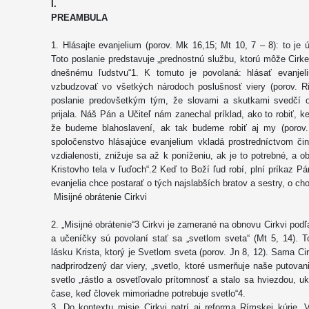
I.
PREAMBULA
1. Hlásajte evanjelium (porov. Mk 16,15; Mt 10, 7 – 8): to je 
Toto poslanie predstavuje „prednostnú službu, ktorú môže Cir
dnešnému ľudstvu“1. K tomuto je povolaná: hlásať evanje
vzbudzovať vo všetkých národoch poslušnosť viery (porov. Ri
poslanie predovšetkým tým, že slovami a skutkami svedčí o
prijala. Náš Pán a Učiteľ nám zanechal príklad, ako to robiť,
že budeme blahoslavení, ak tak budeme robiť aj my (porov
spoločenstvo hlásajúce evanjelium vkladá prostredníctvom čin
vzdialenosti, znižuje sa až k poníženiu, ak je to potrebné, a o
Kristovho tela v ľuďoch“.2 Keď to Boží ľud robí, plní príkaz P
evanjelia chce postarať o tých najslabších bratov a sestry, o cho
Misijné obrátenie Cirkvi
2. „Misijné obrátenie“3 Cirkvi je zamerané na obnovu Cirkvi podľ
a učeníčky sú povolaní stať sa „svetlom sveta“ (Mt 5, 14). 
lásku Krista, ktorý je Svetlom sveta (porov. Jn 8, 12). Sama Ci
nadprirodzený dar viery, „svetlo, ktoré usmerňuje naše putovani
svetlo „rástlo a osvetľovalo prítomnosť a stalo sa hviezdou, u
čase, keď človek mimoriadne potrebuje svetlo“4.
3. Do kontextu misie Cirkvi patrí aj reforma Rímskej kúrie.