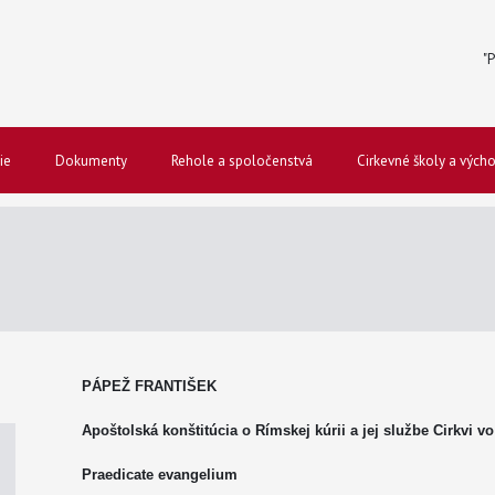
"P
ie
Dokumenty
Rehole a spoločenstvá
Cirkevné školy a vých
PÁPEŽ FRANTIŠEK
Apoštolská konštitúcia o Rímskej kúrii a jej službe Cirkvi vo
Praedicate evangelium