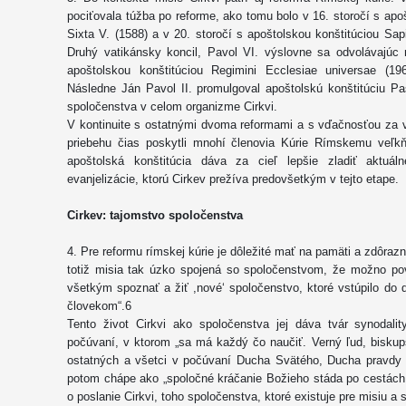
pociťovala túžba po reforme, ako tomu bolo v 16. storočí s apo
Sixta V. (1588) a v 20. storočí s apoštolskou konštitúciou Sapi
Druhý vatikánsky koncil, Pavol VI. výslovne sa odvolávajúc 
apoštolskou konštitúciou Regimini Ecclesiae universae (196
Následne Ján Pavol II. promulgoval apoštolskú konštitúciu Pa
spoločenstva v celom organizme Cirkvi.
V kontinuite s ostatnými dvoma reformami a s vďačnosťou za 
priebehu čias poskytli mnohí členovia Kúrie Rímskemu veľkňa
apoštolská konštitúcia dáva za cieľ lepšie zladiť aktuá
evanjelizácie, ktorú Cirkev prežíva predovšetkým v tejto etape.
Cirkev: tajomstvo spoločenstva
4. Pre reformu rímskej kúrie je dôležité mať na pamäti a zdôrazni
totiž misia tak úzko spojená so spoločenstvom, že možno pov
všetkým spoznať a žiť ,novéʻ spoločenstvo, ktoré vstúpilo do 
človekom“.6
Tento život Cirkvi ako spoločenstva jej dáva tvár synodalit
počúvaní, v ktorom „sa má každý čo naučiť. Verný ľud, bisku
ostatných a všetci v počúvaní Ducha Svätého, Ducha pravdy (p
potom chápe ako „spoločné kráčanie Božieho stáda po cestách 
o poslanie Cirkvi, toho spoločenstva, ktoré existuje pre misiu a