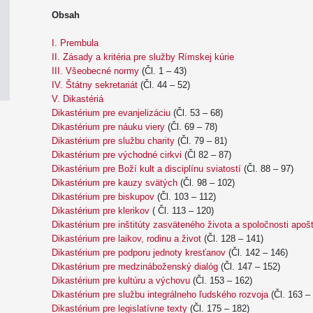
Obsah
I. Prembula
II. Zásady a kritéria pre služby Rímskej kúrie
III. Všeobecné normy
(Čl. 1 – 43)
IV. Štátny sekretariát
(Čl. 44 – 52)
V. Dikastériá
Dikastérium pre evanjelizáciu
(Čl. 53 – 68)
Dikastérium pre náuku viery
(Čl. 69 – 78)
Dikastérium pre službu charity
(Čl. 79 – 81)
Dikastérium pre východné cirkvi
(Čl 82 – 87)
Dikastérium pre Boží kult a disciplínu sviatostí
(Čl. 88 – 97)
Dikastérium pre kauzy svätých
(Čl. 98 – 102)
Dikastérium pre biskupov
(Čl. 103 – 112)
Dikastérium pre klerikov
( Čl. 113 – 120)
Dikastérium pre inštitúty zasväteného života a spoločnosti apoš
Dikastérium pre laikov, rodinu a život
(Čl. 128 – 141)
Dikastérium pre podporu jednoty kresťanov
(Čl. 142 – 146)
Dikastérium pre medzináboženský dialóg
(Čl. 147 – 152)
Dikastérium pre kultúru a výchovu
(Čl. 153 – 162)
Dikastérium pre službu integrálneho ľudského rozvoja
(Čl. 163 –
Dikastérium pre legislatívne texty
(Čl. 175 – 182)