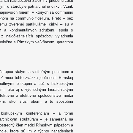
 a ich nástupcovia založili v priebehu času
kým o starobylé patriarchálne cirkvi. Vznik
 najnovších foriem, v ktorých sa communio
enom na communio fidelium. Preto – bez
emu zverenej partikulárnej cirkvi – sú v
ch a kontinentálnych združení, spolu s
z najdôležitejších spôsobov vyjadrenia
 spoločne s Rímskym veľkňazom, garantom
ástupca stálym a viditeľným princípom a
 Z moci tohto zväzku je činnosť Rímskej
otlivými biskupmi a tiež s biskupskými
ami, ako aj s východnými hierarchickými
afektívne a efektívne spoločenstvo medzi
pmi, skôr slúži obom, a to spôsobmi
je biskupským konferenciám – a tomu
archickým štruktúram – je zameraná na
i prostredný člen medzi Rímskym pápežom a
cie, ktoré sú im v týchto nariadeniach