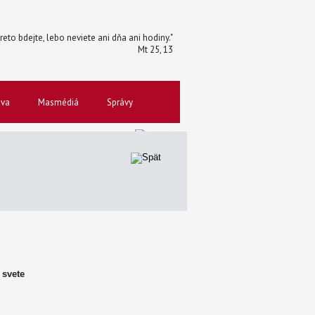
reto bdejte, lebo neviete ani dňa ani hodiny."
Mt 25, 13
ova
Masmédiá
Správy
 svete