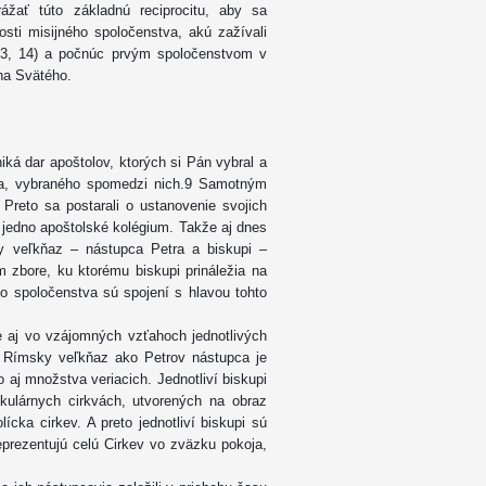
žať túto základnú reciprocitu, aby sa
osti misijného spoločenstva, akú zažívali
 3, 14) a počnúc prvým spoločenstvom v
ha Svätého.
ká dar apoštolov, ktorých si Pán vybral a
Petra, vybraného spomedzi nich.9 Samotným
 Preto sa postarali o ustanovenie svojich
e jedno apoštolské kolégium. Takže aj dnes
ky veľkňaz – nástupca Petra a biskupi –
 zbore, ku ktorému biskupi prináležia na
ho spoločenstva sú spojení s hlavou tohto
je aj vo vzájomných vzťahoch jednotlivých
. Rímsky veľkňaz ako Petrov nástupca je
 aj množstva veriacich. Jednotliví biskupi
kulárnych cirkvách, utvorených na obraz
lícka cirkev. A preto jednotliví biskupi sú
eprezentujú celú Cirkev vo zväzku pokoja,