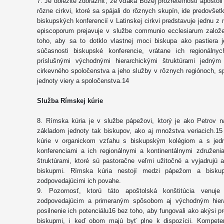
7. Je dôležité zdôrazniť, že vďaka Božej prozreteľnosti apoštoli
rôzne cirkvi, ktoré sa spájali do rôznych skupín, ide predovšet
biskupských konferencií v Latinskej cirkvi predstavuje jednu z
episcoporum prejavuje v službe communio ecclesiarum založ
toho, aby sa to dotklo vlastnej moci biskupa ako pastiera j
súčasnosti biskupské konferencie, vrátane ich regionálny
príslušnými východnými hierarchickými štruktúrami jedným 
cirkevného spoločenstva a jeho služby v rôznych regiónoch,
jednoty viery a spoločenstva.14
Služba Rímskej kúrie
8. Rímska kúria je v službe pápežovi, ktorý je ako Petrov n
základom jednoty tak biskupov, ako aj množstva veriacich.15
kúrie v organickom vzťahu s biskupským kolégiom a s jedn
konferenciami a ich regionálnymi a kontinentálnymi združeni
štruktúrami, ktoré sú pastoračne veľmi užitočné a vyjadrujú 
biskupmi. Rímska kúria nestojí medzi pápežom a bisku
zodpovedajúcimi ich povahe.
9. Pozornosť, ktorú táto apoštolská konštitúcia venu
zodpovedajúcim a primeraným spôsobom aj východným hier
posilnenie ich potenciálu16 bez toho, aby fungovali ako akýs
biskupmi, i keď obom majú byť plne k dispozícii. Kompeten