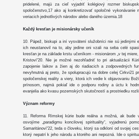
pridelené, majú za cieľ vyjadriť kolégiový rozmer biskups
spoločenstvo,17 ako aj konkretizovať spoločné vykonávanie n
veriacich jednotlivých národov alebo daného územia.18
Každý kresťan je misionársky učeník
10. Pápež, biskupi a iní vysvätení služobníci nie sú jedinými e
ich neustanovil na to, aby jedine oni vzali na seba celé spas
kresťan je na základe krstu učeníkom - misionárom „v tej miere,
Kristovi“20. Nie je možné nezohľadniť to pri aktualizácii Kú
zapojenie laikov a žien aj do riadiacich a zodpovedných fu
nevyhnutná aj preto, že spolupracujú na dobre celej Cirkvi21 p
spoločenskej reality a viery, ktorá ich vedie k objavovaniu 
prínosom, najmä pokiaľ ide o podporu rodiny a úctu k hodn
evanjelia ako kvasu pozemských skutočností a prostriedku rozl
Význam reformy
11. Reforma Rímskej kúrie bude reálna a možná, ak bude vy
osvojíme „paradigmu koncilovej spirituality“, vyjadrenú po
Samaritánovi“22, teda o človeku, ktorý sa odkloní od svojej ces
ktorý nepatrí k jeho národu a ktorého ani nepozná. Ide o spiritu