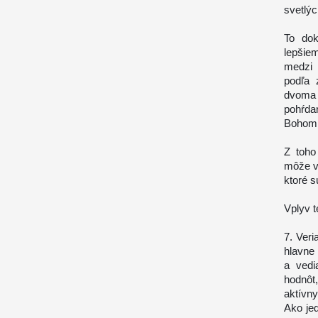
svetlýc
To dok
lepšie
medzi 
podľa 
dvoma
pohŕda
Bohom
Z toho
môže v
ktoré s
Vplyv t
7. Ver
hlavne
a vedi
hodnôt,
aktívny
Ako jed