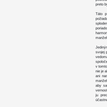
preto b
Táto p
požiad
splode
poriad
harmon
manžel
Jediný
svojej
vedomá
spoloče
v tomt
nie je
ani na
manžels
aby sa
vernos
ju pre
účastno