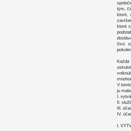
spoloč
tým, čí
ktoré,
zavŕše
ktoré 
podsta
dostáv
živú 
pokolen
Každá
uskuto
vniknúť
mnohor
V tomt
ju mala
I. vytv
II. služ
III. úč
IV. úča
I. VY