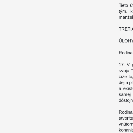
Tieto 
tým, k
manžels
TRETI
ÚLOHY
Rodina,
17. V 
svoju "
čiže t
dejín p
a exis
samej 
dôstojn
Rodina
stvori
vnútor
konani