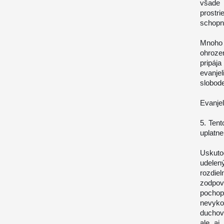
všade
prostr
schopn
Mnoho 
ohroze
pripáj
evanje
slobod
Evanjel
5. Ten
uplatne
Uskuto
udelen
rozdiel
zodpo
pocho
nevyko
duchov
ale aj