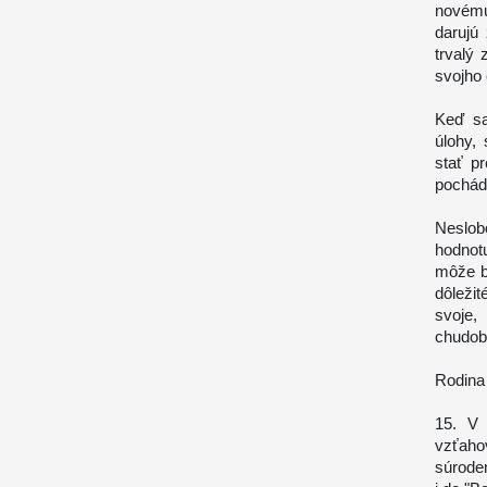
novému
darujú
trvalý 
svojho 
Keď sa
úlohy,
stať p
pochádz
Neslob
hodnot
môže by
dôležit
svoje
chudob
Rodina
15. V 
vzťaho
súrode