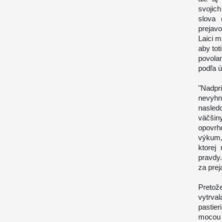
svojic
slova 
prejav
Laici m
aby tot
povola
podľa ú
"Nadpr
nevyh
nasled
väčšin
opovrho
výkum,
ktorej
pravdy
za prej
Pretož
vytrval
pastie
mocou 