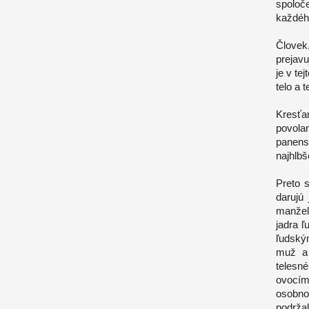
spoloč
každéh
Človek
prejavu
je v te
telo a 
Kresťa
povola
panens
najhlbš
Preto 
darujú
manžel
jadra ľ
ľudský
muž a 
telesn
ovocím
osobno
podrža