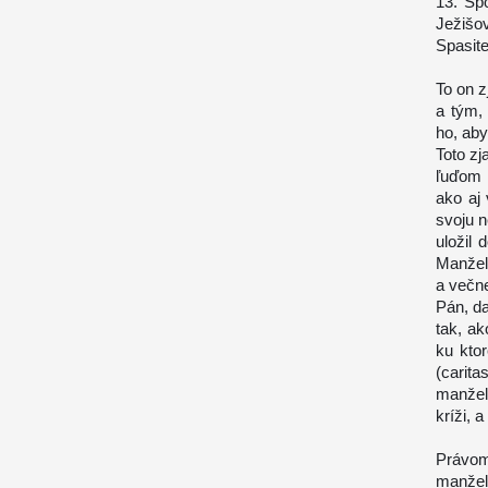
13. Sp
Ježišov
Spasite
To on z
a tým,
ho, aby
Toto zj
ľuďom 
ako aj
svoju n
uložil 
Manžel
a večne
Pán, d
tak, ak
ku ktor
(carit
manžel
kríži, a
Právom 
manžel