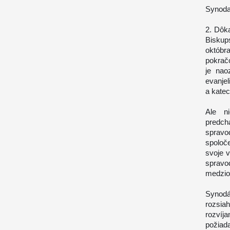
Synoda
2. Dôk
Biskup
októb
pokrač
je nao
evanjel
a katec
Ale n
predch
spravo
spoloč
svoje v
spravod
medzios
Synodá
rozsiah
rozvíj
požiad