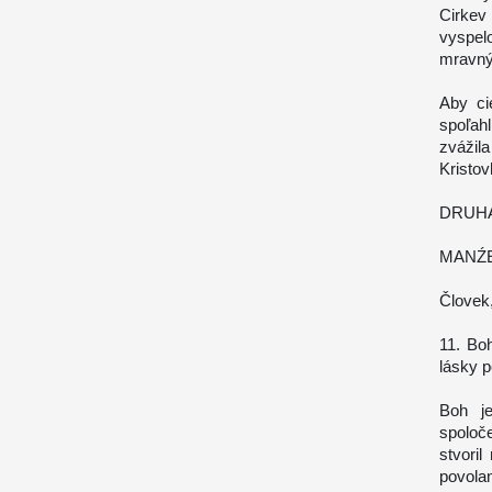
Cirkev
vyspel
mravný
Aby ci
spoľah
zvážila
Kristov
DRUH
MANŹE
Človek
11. Bo
lásky p
Boh j
spoloč
stvoril
povol