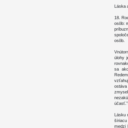
Láska 
18. Ro
osôb: 
príbuz
spoloče
osôb.
Vnútorn
úlohy 
rovnak
sa ako
Redemp
vzťahuj
ostáva
zmysel
nezakú
účasť.
Lásku 
šíriac
medzi 