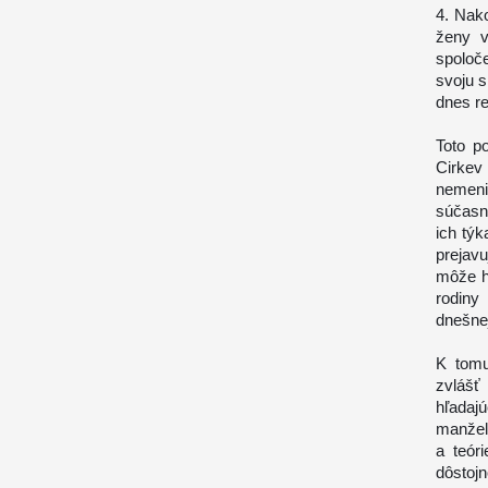
4. Nak
ženy v
spoloč
svoju s
dnes re
Toto p
Cirkev
nemeni
súčasné
ich týk
prejav
môže h
rodiny
dnešne
K tomu
zvlášť
hľada
manžel
a teór
dôstoj