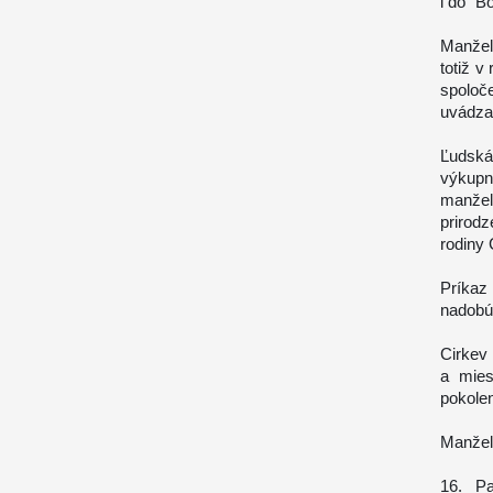
i do "B
Manžel
totiž v
spoloč
uvádza 
Ľudská
výkupn
manžel
prirod
rodiny 
Príkaz
nadobúd
Cirkev 
a mies
pokolen
Manžel
16. Pa