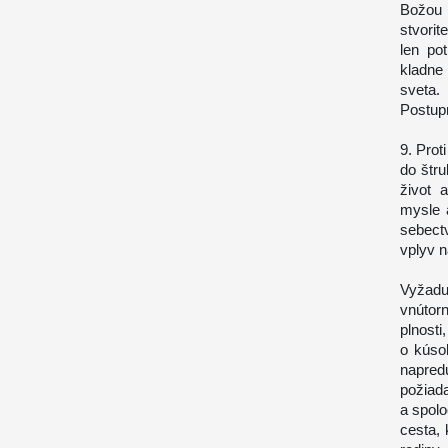
Božou
stvori
len po
kladne
sveta.
Postupn
9. Prot
do štru
život 
mysle 
sebect
vplyv n
Vyžadu
vnútorn
plnosti
o kúso
napre
požiada
a spol
cesta, 