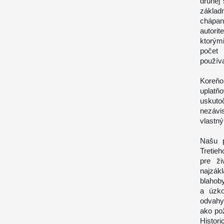
druhej
základ
chápan
autori
ktorými
počet 
používa
Koreňo
uplat
uskuto
nezávis
vlastný
Našu p
Tretie
pre ži
najzákl
blahoby
a úzko
odvahy 
ako po
Histori