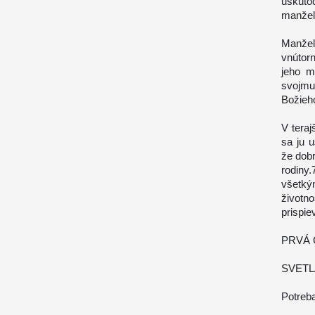
uskuto
manžels
Manžel
vnútorn
jeho mi
svojmu
Božieho
V teraj
sa ju u
že dobr
rodiny.
všetký
životn
prispie
PRVÁ 
SVETL
Potreba