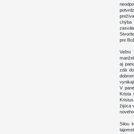
neodpo
potvrd
prežív
chýba 
zasvät
Stvorit
pre Bož
Veľmi 
manžels
aj pan
zdá do
dobrom
vynikaj
V pane
Krista
Kristu
žijúca 
nového
Silou 
tajoms