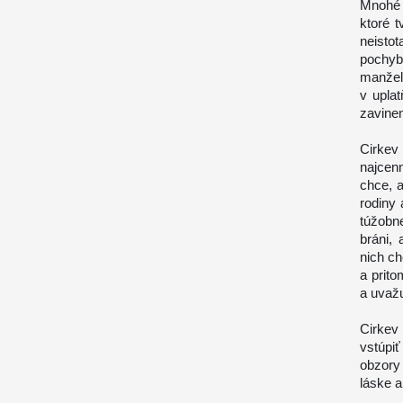
Mnohé 
ktoré t
neisto
pochyb
manžel
v uplat
zavine
Cirkev
najcen
chce, a
rodiny 
túžobn
bráni,
nich c
a prit
a uvažu
Cirkev
vstúpi
obzory
láske a