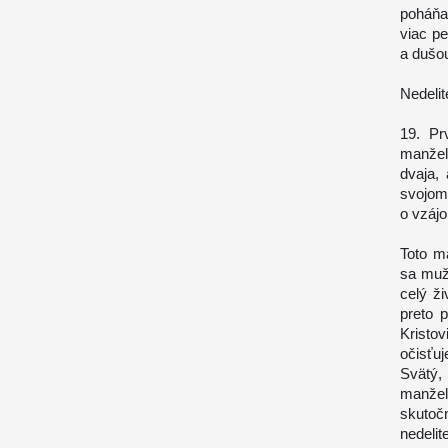
poháňa 
viac p
a dušo
Nedeli
19. Pr
manžel
dvaja,
svojom
o vzáj
Toto m
sa muž
celý ži
preto 
Kristo
očisťu
Svätý,
manžel
skutoč
nedelit