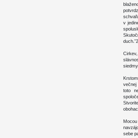
blažen
potvrd
schvaľu
v jedin
spolusl
Skutočn
duch."
Cirkev
slávno
siedmy
Krstom
večnej
toto n
spoloč
Stvor
obohac
Mocou
navzáj
sebe pa