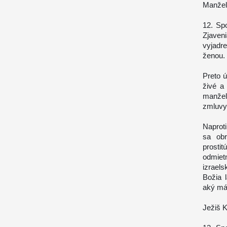
Manžel
12. Sp
Zjave
vyjadr
ženou.
Preto ú
živé a
manžel
zmluvy,
Naprot
sa obr
prosti
odmie
izrael
Božia 
aký má
Ježiš K