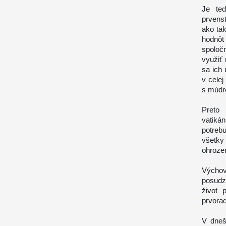
Je ted
prvens
ako ta
hodnôt
spoloč
využiť 
sa ich
v celej
s múdr
Preto 
vatiká
potreb
všetky
ohrozen
Výcho
posudz
život 
prvora
V dneš