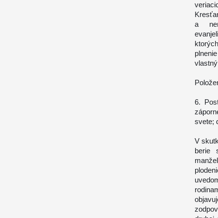
veriaci
Kresťa
a nen
evanje
ktorýc
plneni
vlastný
Polože
6. Pos
záporn
svete; 
V skutk
berie 
manžel
ploden
uvedom
rodin
objavu
zodpov