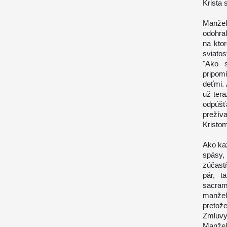
Krista 
Manžel
odohral
na kto
sviato
"Ako s
pripom
deťmi.
už ter
odpúšť
prežív
Kristo
Ako ka
spásy
zúčast
pár, t
sacram
manžel
pretože
Zmluvy
Manžel