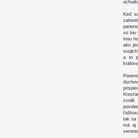
ochudo
Keď sa
zahor
panens
sú tou
inou h
ako je
svojich
a to p
kráľovs
Panens
ducho
prispie
Kresťa
zvolil
povola
ťažkou
tak sa
má aj 
vernost