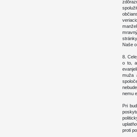
zdôraz
spoluž
občian
veriaci
manžel
mravnýc
stránk
Naše o
8. Cele
o to, 
evanjel
muža a
spoloč
nebude 
nemu eš
Pri bu
poskyt
politi
uplatň
proti p