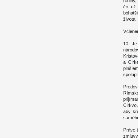
rodiny,
čo už 
bohatš
života.
Včlenen
10. Je
národo
Kristov
a Cirk
plnšiem
spolupr
Predo
Rímskej
prijím
Cirkvo
aby kr
samého
Práve 
zmluvy