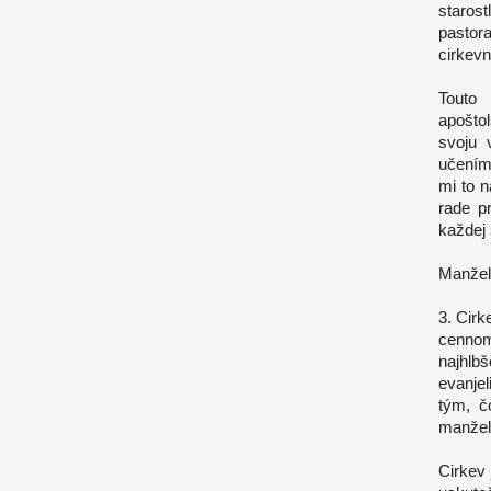
staros
pastor
cirkevn
Touto 
apošto
svoju 
učením 
mi to 
rade p
každej 
Manžel
3. Cirk
cennom
najhlb
evanje
tým, č
manžel
Cirkev 