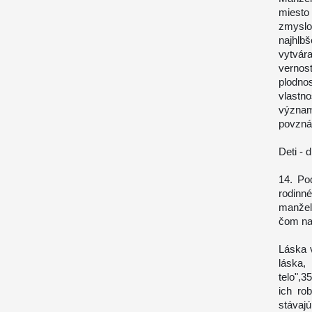
miesto
zmyslo
najhlbš
vytvár
vernosť
plodno
vlastn
význam
povzná
Deti -
14. Po
rodin
manžel
čom na
Láska v
láska,
telo",
ich ro
stávaj