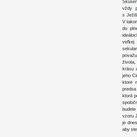
Skúsen
vždy p
s Ježi
V takom
do pln
ideáloc
veľkej
sekula
považu
života
krásu 
jeho Ci
ktoré 
predsa
ktorá p
spoloč
budete 
vzoru 
je dne
aby ste