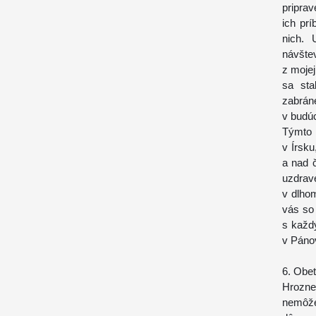
priprav
ich pr
nich. 
návšte
z mojej
sa sta
zabrá
v budúc
Týmto 
v Írsku
a nad 
uzdrav
v dlho
vás so 
s každ
v Pánov
6. Obe
Hrozne
nemôže