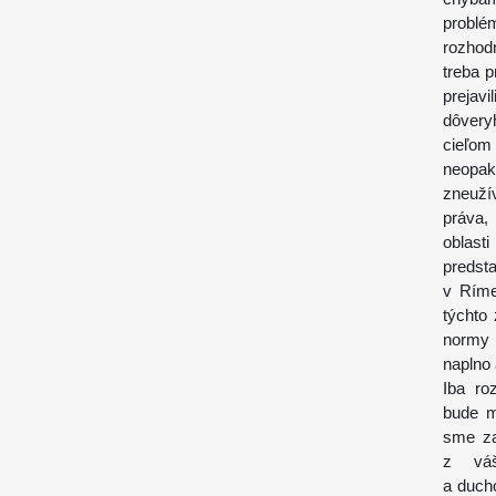
problé
rozhod
treba p
prejav
dôvery
cieľom
neopak
zneuží
práva,
oblasti
predst
v Ríme
týchto 
normy n
naplno 
Iba ro
bude m
sme za
z váš
a duch