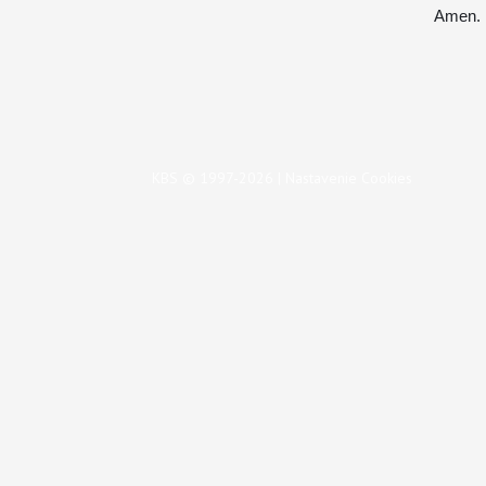
Amen.
KBS © 1997-2026 |
Nastavenie Cookies