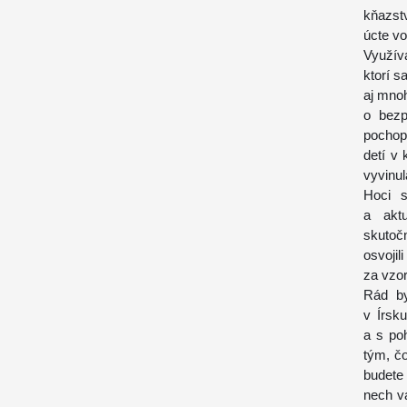
kňazstv
úcte vo
Využív
ktorí s
aj mno
o bezp
pochop
detí v 
vyvinul
Hoci s
a aktu
skutoč
osvojil
za vzor,
Rád by
v Írsk
a s po
tým, čo
budete
nech v