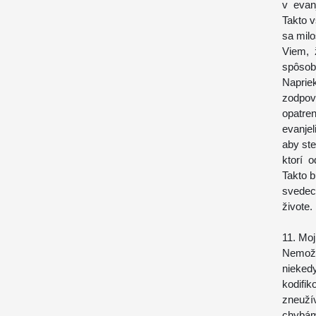
v evan
Takto v
sa milo
Viem, 
spôsob,
Naprie
zodpove
opatre
evanje
aby ste
ktorí 
Takto b
svedec
živote.
11. Mo
Nemožn
nieke
kodifi
zneuží
chybám