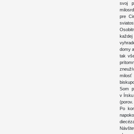
svoj p
milosr
pre Ci
sviatos
Osobit
každej
vyhrade
domy a 
tak vš
príto
zneuží
milosť
biskupo
Som pr
v Írsku
(porov.
Po kon
napoko
diecéz
Návšte