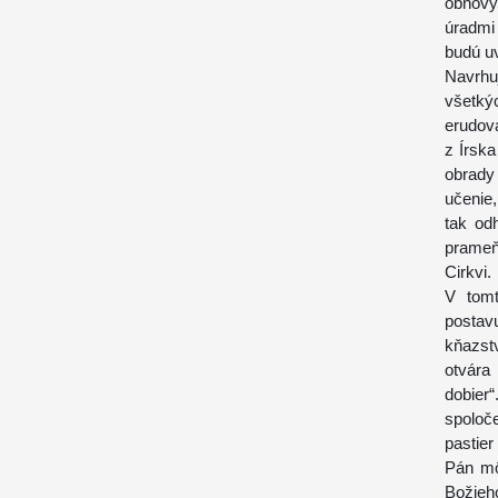
obnovy
úradmi 
budú u
Navrhu
všetký
erudov
z Írska
obrady
učenie
tak odh
prameň
Cirkvi.
V tom
postav
kňazst
otvára
dobier
spoloč
pastier
Pán mô
Božieh