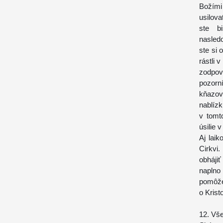
Božími
usilov
ste b
nasled
ste si
rástli 
zodpov
pozorn
kňazov
nablíz
v tomt
úsilie 
Aj laik
Cirkvi
obhájiť
naplno
pomôže
o Krist
12. Vš