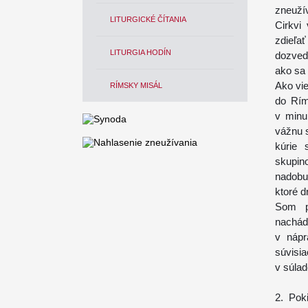
zneuží
LITURGICKÉ ČÍTANIA
Cirkvi
zdieľať
LITURGIA HODÍN
dozved
ako sa 
Ako vi
RÍMSKY MISÁL
do Rím
v minul
vážnu s
kúrie 
skupi
nadobu
ktoré d
Som p
nachád
v nápr
súvisi
v súlad
2. Pok