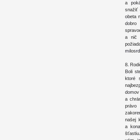
a poká
snažiť
obeta 
dobro 
spravo
a nič 
požiad
milosrd
8. Rod
Boli st
ktoré 
najbez
domov 
a chrá
právo
zakore
našej 
a kona
šťasti