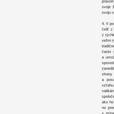
právom
svoje 
svoju v
4. V p
čeliť 
z rýchl
veľmi r
tradič
často 
a umož
spoved
zanedb
strany
a posu
vzťahu
vatiká
spoloče
ako ho
no pre
v príp