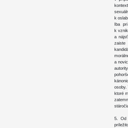
kontex
sexuál
k oslab
Iba pr
k vznik
a nájs
zaiste
kandid
moráln
a novic
autorit
pohorše
kánoni
osoby. 
ktoré m
zatemni
stároči
5. Od 
prílež