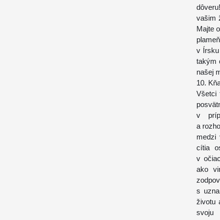
dôveru
vašim 
Majte o
plameň
v Írsk
takým 
našej m
10. Kň
Všetci 
posvät
v prí
a rozho
medzi 
cítia 
v očia
ako vi
zodpov
s uzna
životu
svoju 