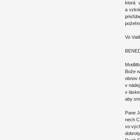
ktorá 
a vzkr
prisľú
požehna
Vo Vati
BENED
Modlitb
Bože n
obnov n
v nádej
v láske
aby sme
Pane Je
nech Ci
vo výc
dobroty