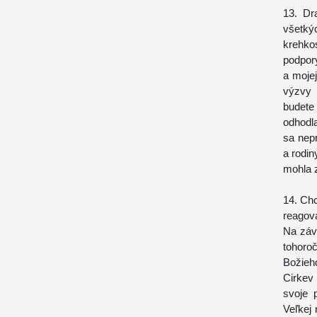
13. Dr
všetký
krehko
podpory
a moje
výzvy 
budete
odhodla
sa nepr
a rodin
mohla 
14. Chc
reagova
Na záve
tohoro
Božieh
Cirkev
svoje 
Veľkej 