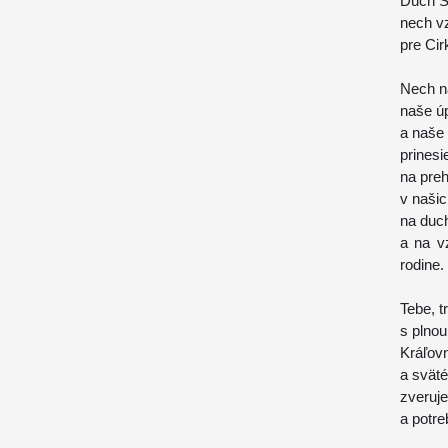
Duch Sv
nech vz
pre Cir
Nech n
naše úp
a naše 
prinesi
na preh
v našic
na duch
a na vz
rodine.
Tebe, t
s plno
Kráľovn
a sväté
zveruj
a potre