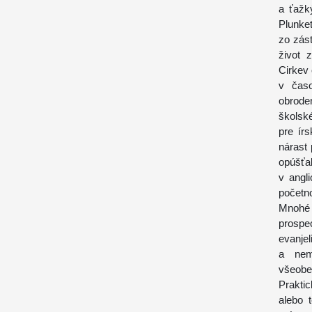
a ťažk
Plunke
zo zás
život 
Cirkev 
v časo
obrode
školsk
pre ír
nárast 
opúšťal
v angl
početno
Mnohé 
prospec
evanje
a nemo
všeobe
Praktic
alebo 