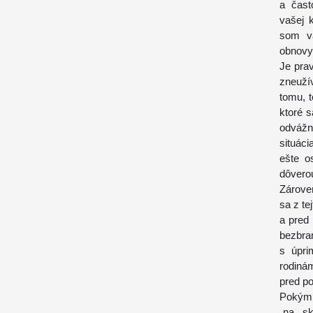
a čast
vašej k
som vá
obnovy
Je prav
zneužív
tomu, 
ktoré s
odvážn
situác
ešte o
dôverou
Zárove
sa z te
a pred 
bezbr
s úpri
rodinám
pred p
Pokým 
„na sk