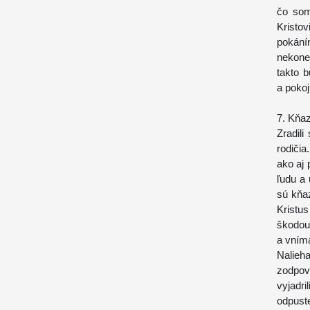
čo som
Kristo
pokání
nekone
takto 
a pokoj
7. Kňaz
Zradili
rodiči
ako aj 
ľudu a 
sú kňaz
Kristus
škodo
a vníma
Nalieh
zodpov
vyjadr
odpust