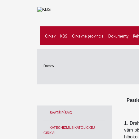
Cirkev
KBS
Cirkevné provincie
Dokumenty
Reh
Domov
Pasti
SVÄTÉ PÍSMO
1. Dra
KATECHIZMUS KATOLÍCKEJ
vám píš
CIRKVI
hlboko