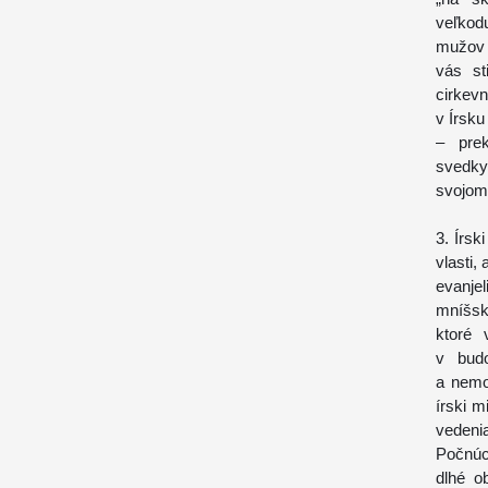
veľkod
mužov a
vás st
cirkev
v Írsk
– prek
svedky
svojom 
3. Írsk
vlasti,
evanje
mníšske
ktoré 
v budo
a nemo
írski m
vedenia
Počnúc
dlhé o