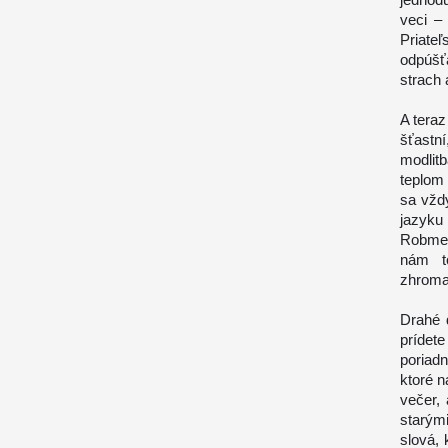
veci –
Priate
odpúšť
strach 
A teraz
šťastn
modlit
teplom
sa vžd
jazyku
Robme 
nám to
zhroma
Drahé 
prídete
poriadn
ktoré n
večer, 
starým
slová, 