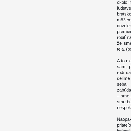
okolo 
ľudstv
bratsk
môžeme
dovole
premie
robiť 
že sme
tela. (
A to ni
sami, p
rodí s
delíme
seba, 
zabúda
– sme „
sme bo
nespok
Naopak
priate
jednod