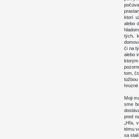
počúva
prasta
ktorí 
alebo d
hladom
tých, 
domova 
či na t
alebo i
ktorým
pozorn
tom, čo
túžbou 
hrozné 
Moji ma
sme bo
dostáv
pred n
„Hľa, 
tému v
sa stal