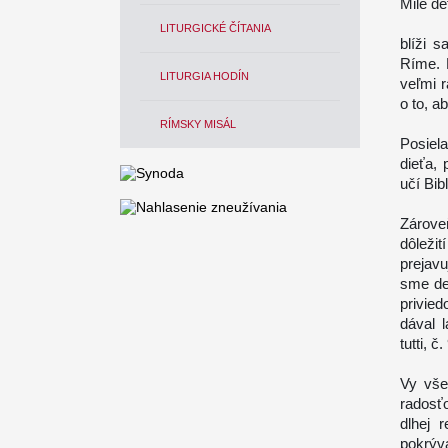
Milé det
LITURGICKÉ ČÍTANIA
blíži 
Ríme. 
LITURGIA HODÍN
veľmi r
o to, a
RÍMSKY MISÁL
Posiel
dieťa, 
učí Bib
Zárove
dôležit
prejavu
sme de
privied
dával l
tutti, č.
Vy všet
radosťo
dlhej 
pokrýv