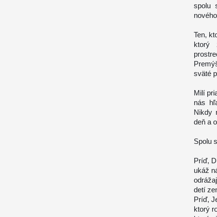
spolu 
nového 
Ten, kt
ktorý
prostr
Premýšľ
sväté p
Milí pr
nás hľ
Nikdy 
deň a 
Spolu 
Príď, 
ukáž n
odrážaj
detí z
Príď, J
ktorý r