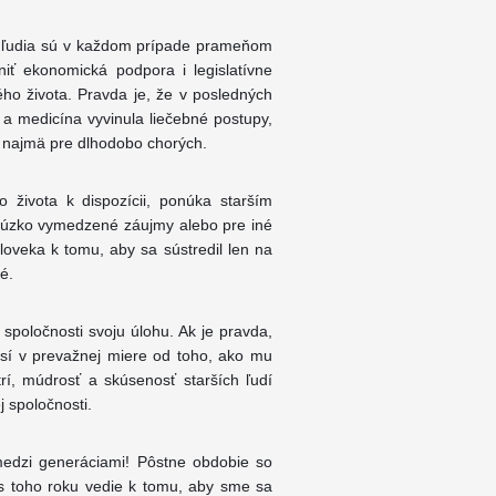
rí ľudia sú v každom prípade prameňom
niť ekonomická podpora i legislatívne
ho života. Pravda je, že v posledných
 a medicína vyvinula liečebné postupy,
 najmä pre dlhodobo chorých.
 života k dispozícii, ponúka starším
e úzko vymedzené záujmy alebo pre iné
 človeka k tomu, aby sa sústredil len na
é.
poločnosti svoju úlohu. Ak je pravda,
isí v prevažnej miere od toho, ako mu
rí, múdrosť a skúsenosť starších ľudí
 spoločnosti.
medzi generáciami! Pôstne obdobie so
ás toho roku vedie k tomu, aby sme sa