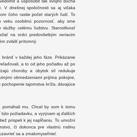
u uvedomiť a uspôsobiť tak svojho ducha
é. V dnešnej spoločnosti sa aj vďaka
kom čoho rastie počet starých ľudí. To
o veku osobitnú pozornosť, aby sme
 služby celému ľudstvu. Starostlivosť
ežať na srdci predovšetkým veriacim
ém zvlášť prítomný.
brániť v každej jeho fáze. Prikázanie
eľaďovali, a to od jeho počiatku až po
ádzajú choroby a úbytok síl redukuje
hnutnými obmedzeniami prijíma pokojne,
ie pochopenie tajomstva kríža, dávajúce
 a pomáhali mu. Chcel by som k tomu
ť túto požiadavku, a vyzývam aj ďalších
iež prispeli k jej napĺňaniu. To umožní
stvo, či dokonca pre vlastnú rodinu
 uzavrieť sa a zmalomyseľnieť.