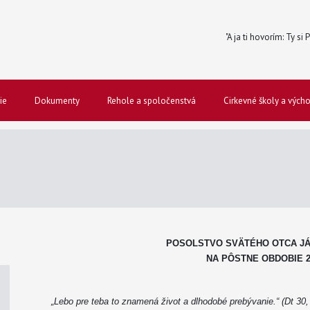
"A ja ti hovorím: Ty si
ie
Dokumenty
Rehole a spoločenstvá
Cirkevné školy a vých
POSOLSTVO SVÄTÉHO OTCA JÁN
NA PÔSTNE OBDOBIE 2
„Lebo pre teba to znamená život a dlhodobé prebývanie.“ (Dt 30,