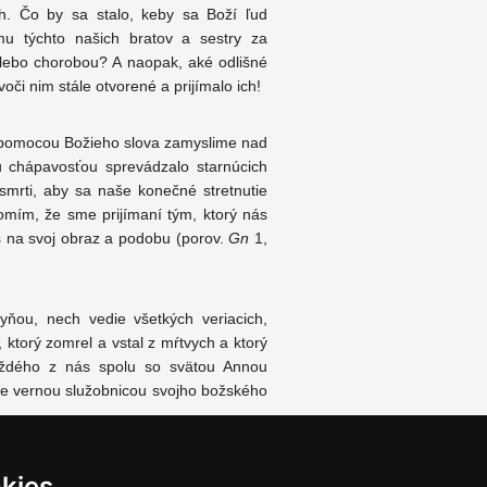
ých. Čo by sa stalo, keby sa Boží ľud
mu týchto našich bratov a sestry za
lebo chorobou? A naopak, aké odlišné
oči nim stále otvorené a prijímalo ich!
s pomocou Božieho slova zamyslime nad
u chápavosťou sprevádzalo starnúcich
smrti, aby sa naše konečné stretnutie
omím, že sme prijímaní tým, ktorý nás
ás na svoj obraz a podobu (porov.
Gn
1,
ňou, nech vedie všetkých veriacich,
 ktorý zomrel a vstal z mŕtvych a ktorý
ždého z nás spolu so svätou Annou
 je vernou služobnicou svojho božského
kies