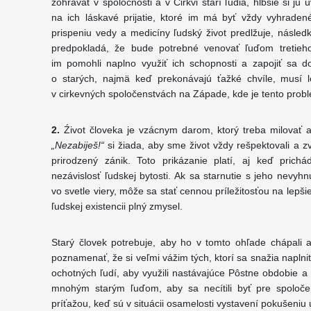
zohrávať v spoločnosti a v Cirkvi starí ľudia, hlbšie si j
na ich láskavé prijatie, ktoré im má byť vždy vyhraden
prispeniu vedy a medicíny ľudský život predlžuje, násled
predpokladá, že bude potrebné venovať ľuďom tretieh
im pomohli naplno využiť ich schopnosti a zapojiť sa do
o starých, najmä keď prekonávajú ťažké chvíle, musí l
v cirkevných spoločenstvách na Západe, kde je tento probl
2.
Źivot človeka je vzácnym darom, ktorý treba milovať a 
„Nezabiješ!“
si žiada, aby sme život vždy rešpektovali a zv
prirodzený zánik. Toto prikázanie platí, aj keď prich
nezávislosť ľudskej bytosti. Ak sa starnutie s jeho nevy
vo svetle viery, môže sa stať cennou príležitosťou na lepš
ľudskej existencii plný zmysel.
Starý človek potrebuje, aby ho v tomto ohľade chápali
poznamenať, že si veľmi vážim tých, ktorí sa snažia naplni
ochotných ľudí, aby využili nastávajúce Pôstne obdobie a t
mnohým starým ľuďom, aby sa necítili byť pre spoločen
príťažou, keď sú v situácii osamelosti vystavení pokušeniu