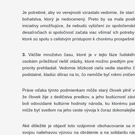
Je potrebné, aby vo verejnosti vzrastalo vedomie, že sta
bohatstva, ktorý je nedocenený. Preto by sa mala posil
iniciatívy umožňujúce, že nebudú vylúčení zo spoločenské
desaťročiach si spoločnosť začala viac všímať ich potreby
ktoré sú spolu s celistvým prístupom k chorému prospešné
3.
Väčšie množstvo času, ktoré je v tejto fáze ľudského
osobám príležitosť riešiť otázky, ktoré možno predtým pr
priority prehliadali. Vedomie blízkosti cieľa vedie starého
podstatné, kladúc dôraz na to, čo nemôže byť rokmi zničen
Práve vďaka týmto podmienkam môže starý človek plniť v s
že človek žije z dedičstva predkov, a jeho budúcnosť záv
boli odovzdané kultúrne hodnoty národa, ku ktorému pat
môže byť svetlom na jeho ceste vývoja k čoraz dokonalejšej
Aké dôležité je objaviť toto vzájomné obohacovanie sa 
svojou naliehavou výzvou na obrátenie a na solidaritu n