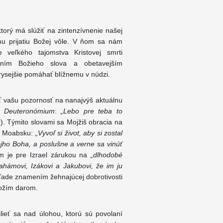
rý má slúžiť na zintenzívnenie našej
ému prijatiu Božej vôle. V ňom sa nám
 veľkého tajomstva Kristovej smrti
vaním Božieho slova a obetavejším
ysejšie pomáhať blížnemu v núdzi.
iť vašu pozornosť na nanajvýš aktuálnu
y Deuteronómium
:
„Lebo pre teba to
). Týmito slovami sa Mojžiš obracia na
 v Moabsku:
„Vyvoľ si život, aby si zostal
ojho Boha, a poslušne a verne sa vinúť
m je pre Izrael zárukou na
„dlhodobé
rahámovi, Izákovi a Jakubovi, že im ju
ohľade znamením žehnajúcej dobrotivosti
ožím darom.
eť sa nad úlohou, ktorú sú povolaní