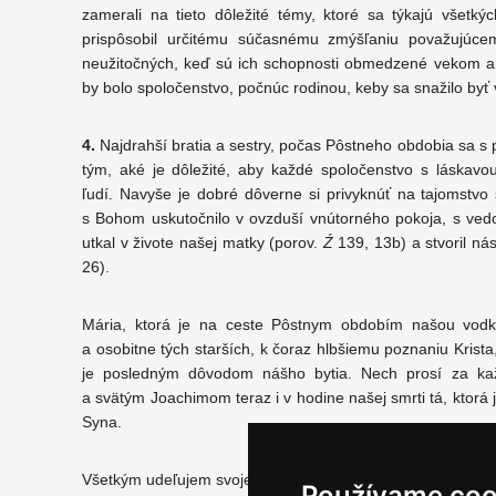
zamerali na tieto dôležité témy, ktoré sa týkajú všetk
prispôsobil určitému súčasnému zmýšľaniu považujúce
neužitočných, keď sú ich schopnosti obmedzené vekom a
by bolo spoločenstvo, počnúc rodinou, keby sa snažilo byť v
4.
Najdrahší bratia a sestry, počas Pôstneho obdobia sa 
tým, aké je dôležité, aby každé spoločenstvo s láskavo
ľudí. Navyše je dobré dôverne si privyknúť na tajomstvo 
s Bohom uskutočnilo v ovzduší vnútorného pokoja, s ved
utkal v živote našej matky (porov.
Ź
139, 13b) a stvoril n
26).
Mária, ktorá je na ceste Pôstnym obdobím našou vodky
a osobitne tých starších, k čoraz hlbšiemu poznaniu Krista,
je posledným dôvodom nášho bytia. Nech prosí za ka
a svätým Joachimom teraz i v hodine našej smrti tá, ktorá
Syna.
Všetkým udeľujem svoje požehnanie!
Používame coo