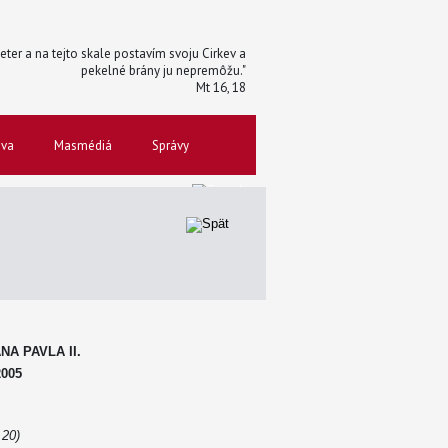
 Peter a na tejto skale postavím svoju Cirkev a
pekelné brány ju nepremôžu."
Mt 16, 18
ova
Masmédiá
Správy
A PAVLA II.
005
 20)