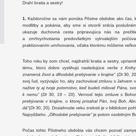
Drahí bratia a sestry!
1.
Každoročne sa nám ponúka Pôstne obdobie ako čas, kto
modlitby a pokánia, aby sme si otvorili srdcia poslušn
ukazuje duchovná cesta pripravujúca nás na prežitie
a zmŕtvychvstania predovšetkým vytrvalejším počú
praktizovaním umŕtvovania, vďaka ktorému môžeme veľkor
Toho roku by som chcel, najdrahší bratia a sestry, upriam
tému, ktorú dobre vystihujú nasledujúce verše z
Knih
znamená život a dlhodobé prebývanie v krajine“
(
Dt
30, 20
svoj ľud, vyzývajúc ho, aby zachovával zmluvu s Jahvem
nažive ty aj tvoje potomstvo, keď budeš milovať Pána, sv
k nemu“
(
Dt
30, 19 – 20). Vernosť tejto zmluve s Boho
prebývanie v krajine, o ktorej prisahal Pán, tvoj Boh, Ab
dá“
(
Dt
30, 20). Dosiahnutie veku zrelosti je v biblickom p
Najvyššieho.
„Dlhodobé prebývanie“
je potom osobitným B
Počas tohto Pôstneho obdobia vás chcem pozvať zamysli