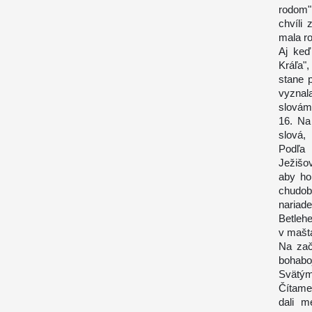
rodom"
chvíli
mala r
Aj keď
Kráľa"
stane p
vyznala
slovám 
16. Na 
slová,
Podľa 
Ježišo
aby ho 
chudob
nariad
Betlehe
v maštal
Na zač
bohab
Svätým
Čítame
dali m