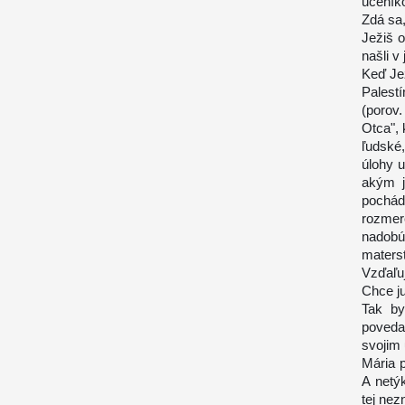
učeník
Zdá sa,
Ježiš 
našli 
Keď Jež
Palest
(porov
Otca",
ľudské
úlohy 
akým j
pochád
rozmer
nadobú
materst
Vzďaľu
Chce ju
Tak by
poveda
svojim 
Mária p
A netý
tej nez