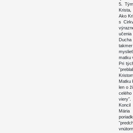
5. Tým
Krista
Ako Kr
s Cirk
výrazne
učenia
Ducha 
takmer
myslie
matku 
Pri tý
"prebl
Kristo
Matku k
len o ž
celého
viery".
Koncil
Mária 
poriad
"predc
vnútorn