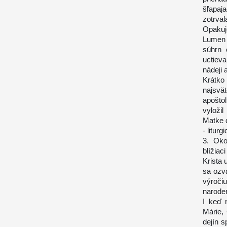
šľapaj
zotrval
Opakuj
Lumen 
súhrn 
uctiev
nádeji 
Krátko
najsvä
apošto
vyložil
Matke d
- litur
3. Oko
blížiac
Krista
sa ozva
výroči
naroden
I keď 
Márie,
dejín s