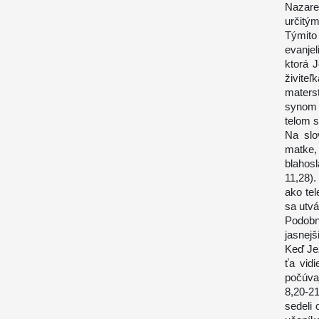
Nazare
určitým
Týmito
evanje
ktorá 
živite
maters
synom 
telom s
Na slo
matke
blahos
11,28)
ako te
sa utv
Podobn
jasnejš
Keď Jež
ťa vid
počúva
8,20-2
sedeli 