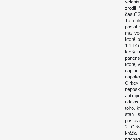
velebi
zrodil
času".
Táto pl
poslal
mal ve
ktoré 
1,1.14
ktorý u
panens
ktorej
naplnen
napoko
Cirke
nepošk
antici
udalos
toho, k
staň 
postav
2. Cir
kráča 
prichá