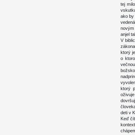
tej mi
vskutku
ako by
vedená
novým 
anjel t
V bibli
zákona
ktorý j
o ktor
večnou
božskom
nadpri
vyvole
ktorý 
oživuj
dovršu
človek
deti v 
Keď čít
kontex
chápem