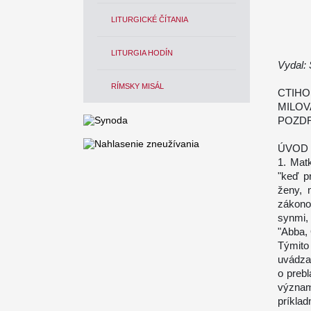
LITURGICKÉ ČÍTANIA
LITURGIA HODÍN
Vydal:
RÍMSKY MISÁL
CTIHO
MILOV
POZDR
ÚVOD
1. Mat
"keď p
ženy, 
zákono
synmi,
"Abba, 
Týmito
uvádza
o preb
význam
príklad