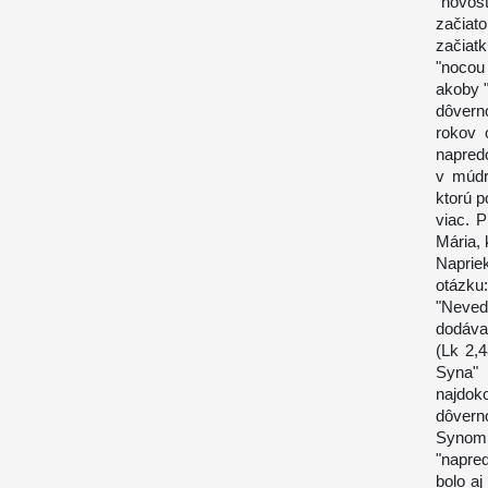
"novosť
začiat
začiat
"nocou
akoby "
dôvern
rokov 
napredo
v múdro
ktorú p
viac. P
Mária, 
Naprie
otázku
"Nevede
dodáva:
(Lk 2,
Syna" 
najdok
dôvern
Synom 
"napred
bolo aj