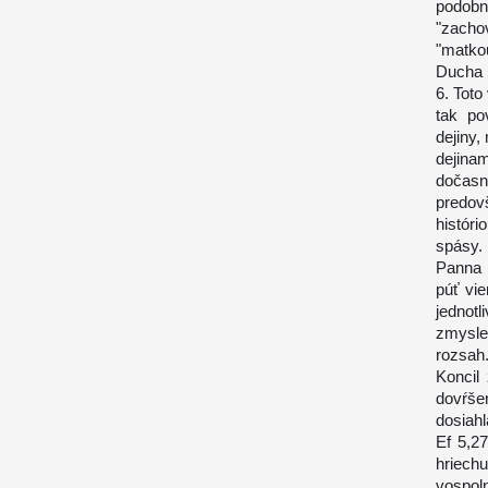
podobn
"zacho
"matko
Ducha 
6. Tot
tak po
dejiny,
dejina
dočasn
predov
históri
spásy.
Panna 
púť vie
jednot
zmysle 
rozsah
Koncil
dovŕše
dosiah
Ef 5,27
hriech
vospol