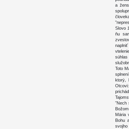
a žens
spolup
človek
"nepres
Slovo 
ňu sam
zvesto
naplniť
vtelen
súhlas
služob
Toto Má
splnen
ktorý,
Otcovi
prichá
Tajoms
"Nech 
Božom p
Mária 
Bohu a
svojho