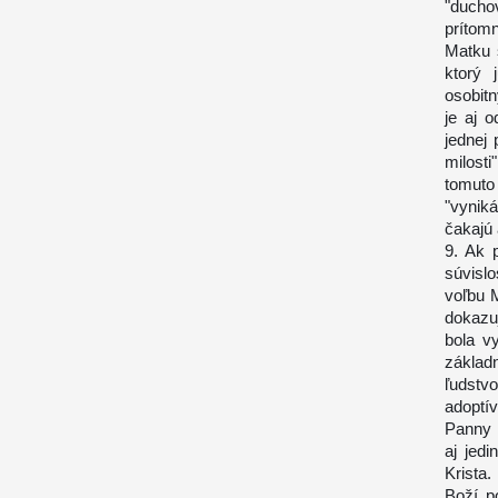
"duchov
prítomn
Matku s
ktorý 
osobit
je aj 
jednej
milost
tomuto
"vynik
čakajú
9. Ak 
súvisl
voľbu 
dokazuj
bola v
základ
ľudstvo
adoptí
Panny 
aj jed
Krista.
Boží p