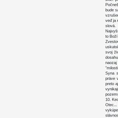
Počneš
bude s
vzruše
veď ja 
slová.
Najvyšš
to Boží
Zvesto
uskuto
svoj ž
dosahu
naozaj 
"milost
Syna s
práve 
preto 
vynika
pozems
10. Keď
Otec..
vykúpe
slávnos