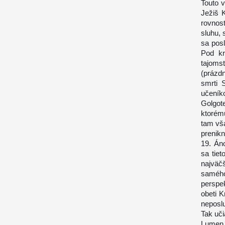
Touto v
Ježiš K
rovnost
sluhu, 
sa posl
Pod kr
tajoms
(prázd
smrti 
učeníko
Golgot
ktorém
tam vša
prenikn
19. Áno
sa tiet
najväč
samého
perspek
obeti 
neposlu
Tak uči
Lumen 