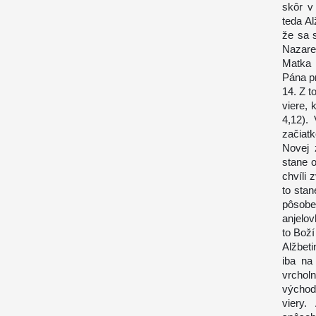
skôr v
teda Al
že sa s
Nazare
Matka 
Pána pr
14. Z t
viere,
4,12).
začiatk
Novej 
stane 
chvíli
to sta
pôsobe
anjelov
to Boží
Alžbeti
iba na
vrchol
východi
viery.