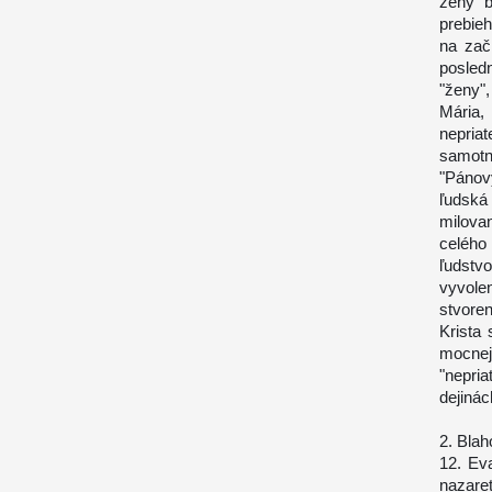
ženy b
prebie
na zač
posled
"ženy",
Mária,
nepria
samotn
"Pánov
ľudská
milova
celého
ľudst
vyvolen
stvoren
Krista 
mocne
"nepria
dejiná
2. Blah
12. Ev
nazare