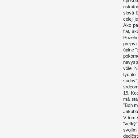
spôsob
uskuto
slová 
celej 
Ako pa
fiat, a
Požehna
prejav
úplne "
pokor
nevysp
vôle N
týchto
súdov"
srdcom 
15. Ke
má sta
"Boh m
Jakubo
V tom 
"veľký
svojím
dedičs