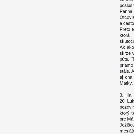
posluš
Panna M
Otcovia
a často
Preto 
ktorá 
skutočn
Ak ako
skrze 
púte. 
priamo
stále. 
aj ona
Matky.
3. Hľa,
20. Luk
pozdvi
ktorý ť
pre Má
Ježišo
mesiáš