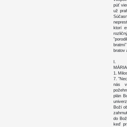
púť vie
už pra
Súčasn
nepres
ktorí 
rozličn
"porod
bratmi"
bratov 
I.
MÁRIA
1. Milos
7. "Ne
nás v
požehn
plán B
univer
Boží ob
zahrnut
do Bož
keď pr