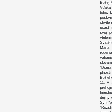
Božej 
Vďaka 
toho, 
poškvr
chvíle 
účasť n
svoj p
vtelen
Svätéh
Mária 
rodeni
váhani
slovam
"Dcéra 
plnost
Božieho
11. V 
prehoj
hriech
dejiny
Syn, "
"Rozšl