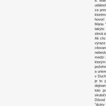
8. Már
udalos
za pre
ktorém
hovorí
Mária 
takýto
slová a
Ak chc
výraze
citova
nebesk
medzi 
ktorým 
požehn
a unive
v Duch
je to 
dejina
toto p
skutočn
Dôvod 
"dcéry 