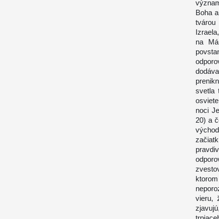
význam
Boha a 
tvárou
Izraela
na Már
povsta
odporo
dodáva 
prenik
svetla 
osviete
noci Je
20) a 
východ
začiat
pravdi
odporo
zvestov
ktoro
neporoz
vieru,
zjavujú
trpiace