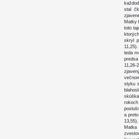
každod
stal č
zjaven
Matky b
toto ta
ktorých
skryl 
11,25).
teda m
predsa
11,26-
zjavený
večnom
styku 
blahos
skúška
rokoch 
poslušn
a preto
13,55).
Matka 
zvesto