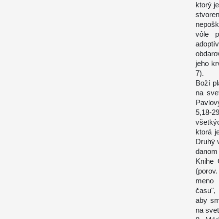
ktorý j
stvore
nepoškv
vôle p
adoptí
obdaro
jeho kr
7).
Boží p
na sve
Pavlov
5,18-2
všetký
ktorá 
Druhý v
danom 
Knihe 
(porov.
meno b
času",
aby sm
na svet