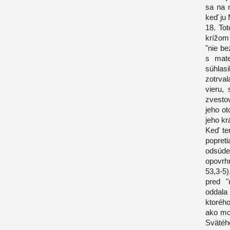
sa na 
keď ju 
18. To
krížom 
"nie be
s mate
súhlasi
zotrva
vieru, 
zvestov
jeho o
jeho kr
Keď te
popreti
odsúde
opovrhn
53,3-5
pred "
oddala
ktoréh
ako mo
Svätého