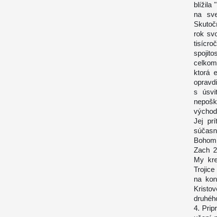
blížila
na sve
Skutoč
rok svo
tisícro
spojit
celkom
ktorá 
opravdi
s úsvi
nepošk
východo
Jej pr
súčasn
Bohom, 
Zach 2
My kre
Trojice
na kon
Kristo
druhého
4. Prip