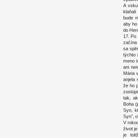
A vsku
klaňal
bude m
aby ho 
do Hero
17. Po 
začína 
sa spln
týchto 
meno i
ani ne
Mária v
anjela
že ho 
zostúpi
tak, a
Boha (p
Syn, k
Syn", o
V roko
život j
je tot