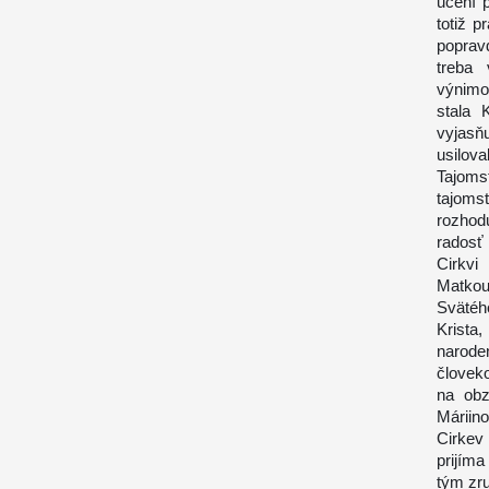
učení 
totiž p
poprav
treba
výnimo
stala 
vyjasň
usilova
Tajoms
tajoms
rozhod
radosť
Cirkvi
Matko
Svätéh
Krista
narode
človek
na obz
Máriin
Cirkev
prijíma
tým zru