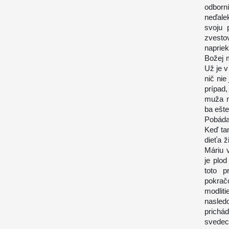
odborn
neďalek
svoju 
zvesto
naprie
Božej m
Už je v
nič nie
prípad,
muža n
ba ešte
Pobáda
Keď tam
dieťa ž
Máriu 
je plod
toto p
pokrač
modlit
nasled
prich
svedec