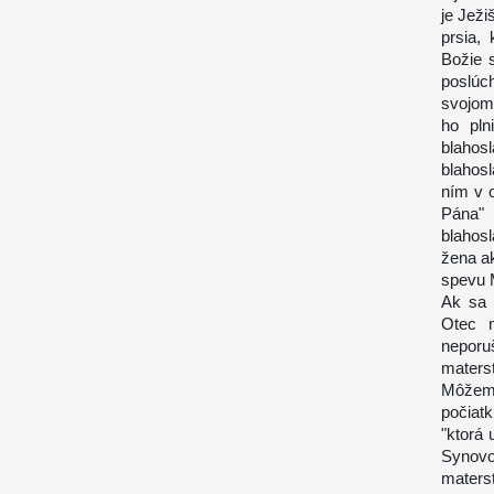
je Ježi
prsia, 
Božie 
poslúc
svojom 
ho pln
blahos
blahos
ním v 
Pána" 
blahos
žena a
spevu M
Ak sa 
Otec m
neporu
maters
Môžeme
počiatk
"ktorá 
Synovo 
materst