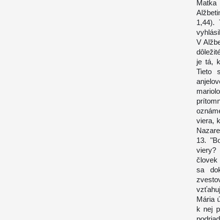
Matka
Alžbet
1,44).
vyhlási
V Alžb
dôležit
je tá, 
Tieto 
anjelo
mariol
prítom
oznáme
viera, 
Nazaret
13. "B
viery?
človek
sa dok
zvesto
vzťahu
Mária ú
k nej 
podria