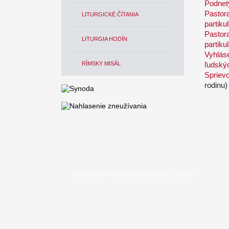
Podnet
Pastor
LITURGICKÉ ČÍTANIA
partiku
Pastor
LITURGIA HODÍN
partiku
Vyhlás
RÍMSKY MISÁL
ľudský
Spriev
rodinu)
KBS © 1997-2026 |
Nastavenie Cookies