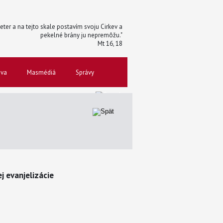
 Peter a na tejto skale postavím svoju Cirkev a
pekelné brány ju nepremôžu."
Mt 16, 18
ova
Masmédiá
Správy
 evanjelizácie