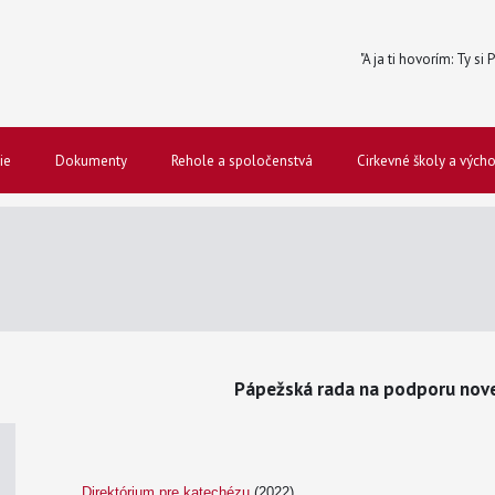
"A ja ti hovorím: Ty si
ie
Dokumenty
Rehole a spoločenstvá
Cirkevné školy a vých
Pápežská rada na podporu novej
Direktórium pre katechézu
(2022)