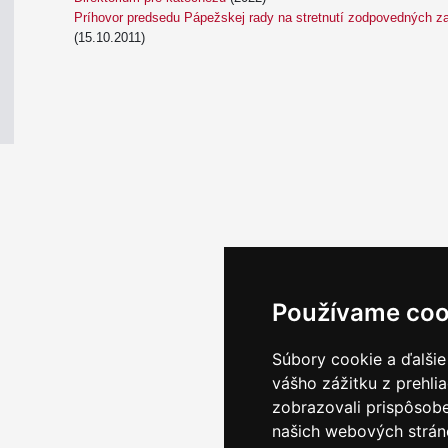
Príhovor predsedu Pápežskej rady na stretnutí zodpovedných za
(15.10.2011)
Používame coo
Email servis
|
Kon
Súbory cookie a ďalšie
vášho zážitku z prehli
zobrazovali prispôsobe
našich webových stráno