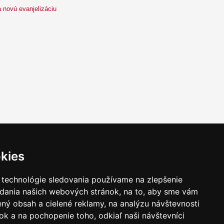
 novú evanjelizáciu
kies
takt
|
Ochrana osobných udajov
|
Hľadať
 technológie sledovania používame na zlepšenie
adania našich webových stránok, na to, aby sme vám
ný obsah a cielené reklamy, na analýzu návštevnosti
k a na pochopenie toho, odkiaľ naši návštevníci