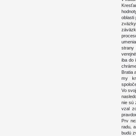
Kresťa
hodnot
oblasti
zväzky
záväzk
proces
umenia
strany
verejn
iba do
chráme
Bratia 
my kre
spoloč
Vo svoj
nasledo
nie sú 
vzal z
pravdou
Prv ne
radu, 
budú zv