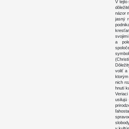
V tejto
dôleži
názor 
jasný r
podnik
kresťa
svojim
a pol
spoloče
symbol
(Christi
Dôleži
voliť 
ktorým
nich ro
hnutí 
Veriaci
usilujú
prirod
ľahos
spravo
slobody
v kult