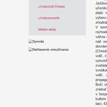
Ježišo
LITURGICKÉ ČÍTANIA
učeník
ďalší 
výberu 
LITURGIA HODÍN
zhodná 
V tomt
RÍMSKY MISÁL
rozhod
vážna 
náš os
dovol
(Christ
voliť,
vytvor
zveľade
svedkam
voliť,
propag
Boží s
zriekať
v hosp
kultúre
laici, 42