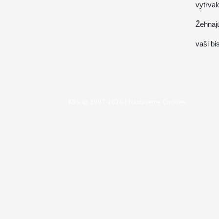
vytrval
Žehna
vaši bi
KBS © 1997-2026 |
Nastavenie Cookies