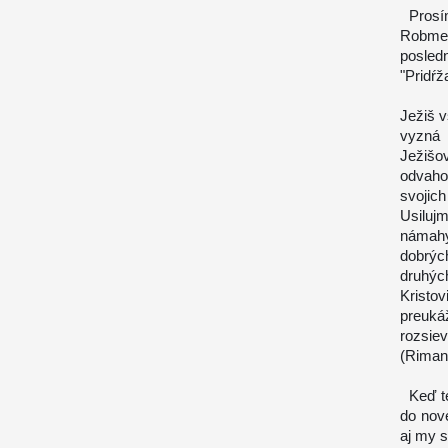
Prosíme
Robme 
posled
"Pridŕž
Ježiš 
vyzná 
Ježišo
odvahou
svojic
Usiluj
námahy.
dobrýc
druhých
Kristo
preukáž
rozsiev
(Riman
Keď te
do nov
aj my 