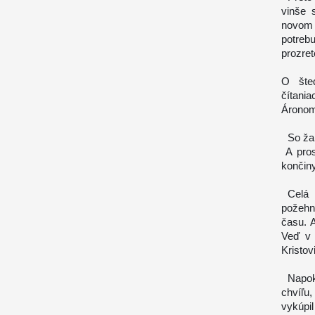
vinše 
novom 
potreb
prozret
O šte
čítani
Áronom
So žal
A pros
končin
Celá 
požehn
času. 
Veď v 
Kristovi
Napoko
chvíľu
vykúpil