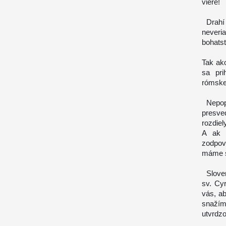
viere!
Drahí b
neveri
bohats
Tak ak
sa pri
rómskej
Nepopr
presved
rozdie
A ak 
zodpov
máme s
Sloven
sv. Cy
vás, ab
snažím
utvrdz