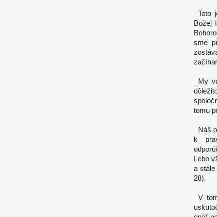
Toto j
Božej 
Bohoro
sme pr
zostáv
začína
My vaš
dôleži
spoloč
tomu p
Náš po
k pra
odporú
Lebo v
a stále
28).
V tomt
uskutoč
opäť po