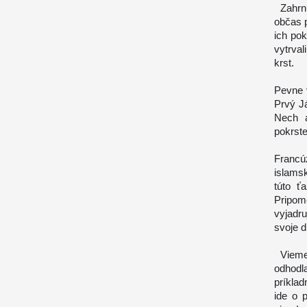
Zahrnut
občas p
ich pok
vytrval
krst.
Pevne 
Prvý Já
Nech a
pokrste
Francú
islams
túto ť
Pripom
vyjadru
svoje 
Vieme,
odhodl
príkla
ide o 