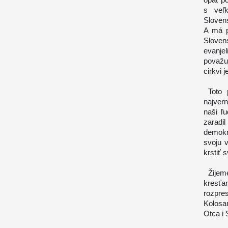
s veľ
Slovens
A má p
Sloven
evanje
považuj
cirkvi 
Toto p
najver
naši ľ
zaradi
demokr
svoju 
krstiť 
Žijeme
kresť
rozpres
Kolosan
Otca i