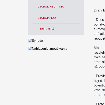
LITURGICKÉ ČÍTANIA
Drahí b
LITURGIA HODÍN
Dnes j
bohatý
svetov
RÍMSKY MISÁL
začiat
republi
Možno 
rozdie
roka sa
sme aj
národo
Pravid
hojné 
bolesť
vrhá s
strach 
Preto 