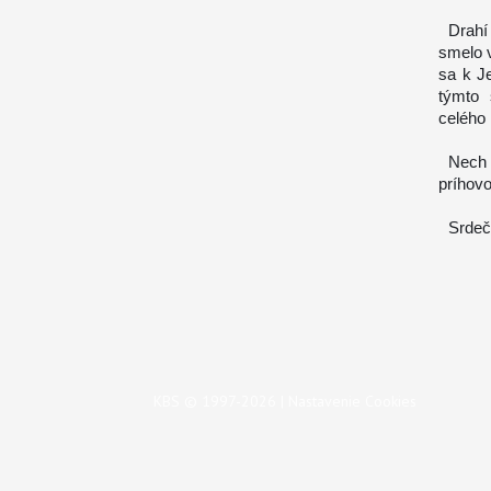
Drahí 
smelo v
sa k J
týmto 
celého
Nech n
príhov
Srdečn
KBS © 1997-2026 |
Nastavenie Cookies