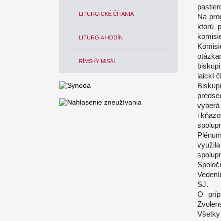
pastier
LITURGICKÉ ČÍTANIA
Na pro
ktorú 
komisie
LITURGIA HODÍN
Komisi
otázka
RÍMSKY MISÁL
biskupi
laickí č
Biskupi
predse
vyberá 
i kňazo
spolupr
Plénum
využil
spolup
Spoloč
Vedením
SJ.
O príp
Zvolen
Všetky