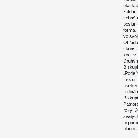
otázka
základ
sobáša.
poslani
forma,
vo svo
Ohľad
skonšta
kde v 
Druhým
Biskupi
„Podeľm
môžu z
ušetre
rodinám
Biskup
Pastora
roky 2
svätýc
pripom
plán ma