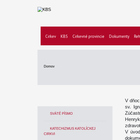
Cirkev
KBS
Cirkevné provincie
Dokumenty
Reh
Domov
V dňoc
sv. Ig
Zúčast
SVÄTÉ PÍSMO
Henryk
zdravo
KATECHIZMUS KATOLÍCKEJ
V úvod
CIRKVI
dokume