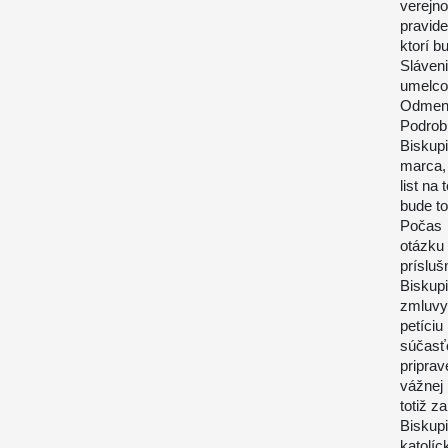
verejn
pravid
ktorí b
Sláven
umelc
Odmene
Podrob
Biskupi
marca, 
list na
bude to
Počas 
otázku
prísluš
Biskupi
zmluvy
petíci
súčasť
pripra
vážnej
totiž z
Biskup
katolí