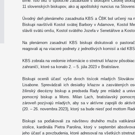
Brne. Išlo tiež o spoločné zasadnutie s biskupmi Českej bisk
11 slovenských biskupov, ako aj apoštolský nuncius na Slovens
Úvodný deň plenárneho zasadnutia KBS a ČBK bol určený na ne
Biskupi navštívili Kostol svätej Barbory v Adamove, Kostol M
slávili svätú omšu, Kostol svätého Jozefa v Senetářove a Kosto
Na plenárnom zasadnutí KBS biskupi diskutovali o pastora
reagovali aj na viaceré podnety z jednotlivých komisií a rád KB
KBS zobrala na vedomie informácie o stretnutí kňazov pôsobia
zahraničí, ktoré sa konalo 2. – 5. júla 2023 v Bratislave.
Biskupi ocenili účasť vyše dvoch tisícok mladých Slovák
Lisabone. Sprevádzali ich desiatky kňazov a zasvätených os
žilinský diecézny biskup a predseda Rady pre mládež a unive
pomocný biskup a Mons. Milan Lach, bratislavský pomocný 
zároveň pozývajú mladých, aby sa v aktívne zapojili do aktiv
(20. – 26. novembra 2023), ktorý sa bude niesť pod mottom Rad
Biskupi sa poďakovali za návštevu druhého muža vatikánske
stolice, kardinála Pietra Parolina, ktorý v septembri absolvo
jeho účasť a povzbudenia, ktoré adresoval na všetkých stretnuti