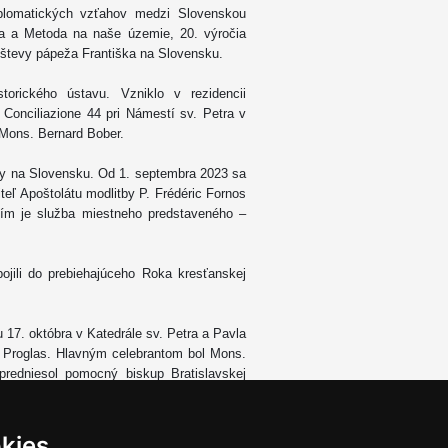
diplomatických vzťahov medzi Slovenskou
ila a Metoda na naše územie, 20. výročia
vštevy pápeža Františka na Slovensku.
storického ústavu. Vzniklo v rezidencii
Conciliazione 44 pri Námestí sv. Petra v
Mons. Bernard Bober.
tby na Slovensku. Od 1. septembra 2023 sa
eľ Apoštolátu modlitby P. Frédéric Fornos
ním je služba miestneho predstaveného –
jili do prebiehajúceho Roka kresťanskej
 17. októbra v Katedrále sv. Petra a Pavla
 Proglas. Hlavným celebrantom bol Mons.
predniesol pomocný biskup Bratislavskej
omným prihovoril Mons. Nicola Girasoli,
kies