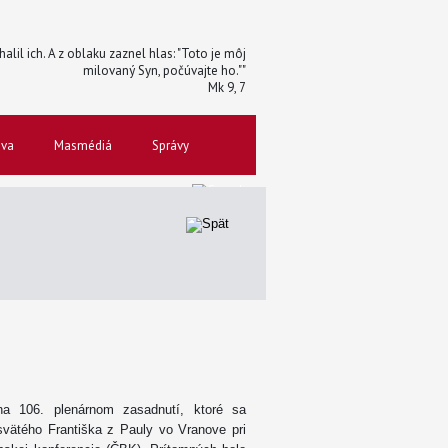
halil ich. A z oblaku zaznel hlas: "Toto je môj
milovaný Syn, počúvajte ho.""
Mk 9, 7
ova
Masmédiá
Správy
na 106. plenárnom zasadnutí, ktoré sa
vätého Františka z Pauly vo Vranove pri