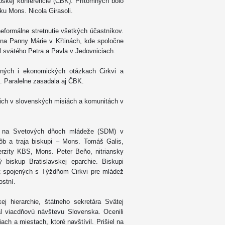
upskej konferencie (ČBK). Prítomných bolo
ku Mons. Nicola Girasoli.
formálne stretnutie všetkých účastníkov.
ena Panny Márie v Křtinách, kde spoločne
l svätého Petra a Pavla v Jedovniciach.
čných i ekonomických otázkach Cirkvi a
S. Paralelne zasadala aj ČBK.
cich v slovenských misiách a komunitách v
ov na Svetových dňoch mládeže (SDM) v
ôb a traja biskupi – Mons. Tomáš Galis,
rzity KBS, Mons. Peter Beňo, nitriansky
biskup Bratislavskej eparchie. Biskupi
ít spojených s Týždňom Cirkvi pre mládež
ostní.
j hierarchie, štátneho sekretára Svätej
val viacdňovú návštevu Slovenska. Ocenili
ach a miestach, ktoré navštívil. Prišiel na