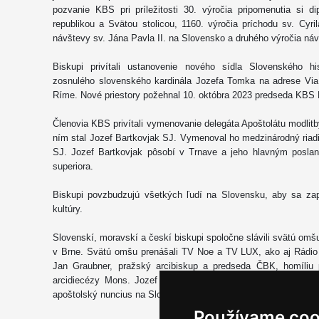
pozvanie KBS pri príležitosti 30. výročia pripomenutia si 
republikou a Svätou stolicou, 1160. výročia príchodu sv. Cyr
návštevy sv. Jána Pavla II. na Slovensko a druhého výročia ná
Biskupi privítali ustanovenie nového sídla Slovenského hi
zosnulého slovenského kardinála Jozefa Tomka na adrese Via 
Ríme. Nové priestory požehnal 10. októbra 2023 predseda KBS 
Členovia KBS privítali vymenovanie delegáta Apoštolátu modli
ním stal Jozef Bartkovjak SJ. Vymenoval ho medzinárodný riadit
SJ. Jozef Bartkovjak pôsobí v Trnave a jeho hlavným posla
superiora.
Biskupi povzbudzujú všetkých ľudí na Slovensku, aby sa zapo
kultúry.
Slovenskí, moravskí a českí biskupi spoločne slávili svätú omšu
v Brne. Svätú omšu prenášali TV Noe a TV LUX, ako aj Rádio
Jan Graubner, pražský arcibiskup a predseda ČBK, homíliu 
arcidiecézy Mons. Jozef Haľko. Na záver svätej omše sa prít
apoštolský nuncius na Slovensku.
Používame coo