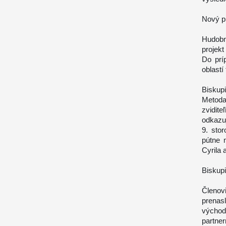
Nový p
Hudobn
projek
Do prí
oblastí
Biskup
Metod
zvidit
odkazu
9. stor
pútne m
Cyrila 
Biskupi
Členo
prenas
východ
partne