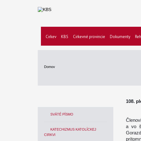
Cirkev
KBS
Cirkevné provincie
Dokumenty
Reh
Domov
108. p
SVÄTÉ PÍSMO
Členovi
a vo š
KATECHIZMUS KATOLÍCKEJ
Goraz
CIRKVI
prítom