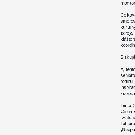
monitor
Celkov
smerova
kultúr
zdroja
klášto
koordin
Biskupi
Aj tent
senioro
rodinu
inšpir
zdôrazn
Tento 
Cirkvi 
sväté
Tohtor
„Neopus