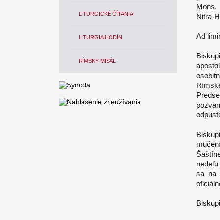
Mons. N
LITURGICKÉ ČÍTANIA
Nitra-H
Ad limi
LITURGIA HODÍN
Biskup
RÍMSKY MISÁL
apostol
osobit
Rímske
Predse
pozvan
odpuste
Biskup
mučení
Šaštíne
nedeľu
sa na 
oficiál
Biskup