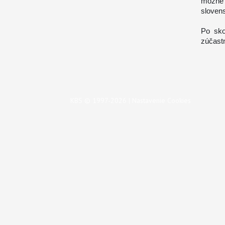
možné 
slovens
Po sko
zúčastn
KBS © 1997-2026 |
Nastavenie Cookies