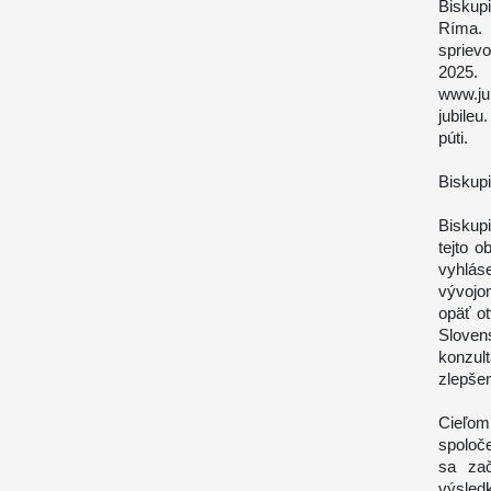
Biskup
Ríma. 
spriev
2025. 
www.ju
jubileu
púti.
Biskup
Biskup
tejto o
vyhlás
vývojo
opäť o
Sloven
konzul
zlepše
Cieľom
spoloče
sa zač
výsledk