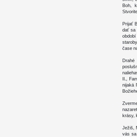
Boh, k
Stvorit
Prijať
dať sa 
období
staroby
čase n
Drahé 
posluš
nalieha
II., Fa
nijaká
Božieho
Zverme
nazare
krásy, 
Ježiš, 
vás sa