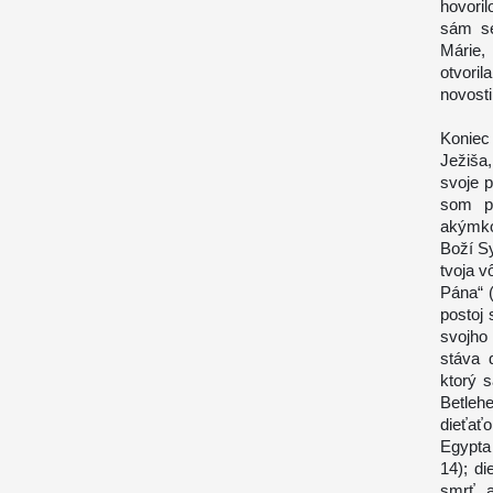
hovoril
sám se
Márie, 
otvoril
novosti
Koniec 
Ježiša
svoje 
som pl
akýmko
Boží Sy
tvoja v
Pána“ (
postoj 
svojho
stáva 
ktorý s
Betlehe
dieťať
Egypta 
14); d
smrť, a