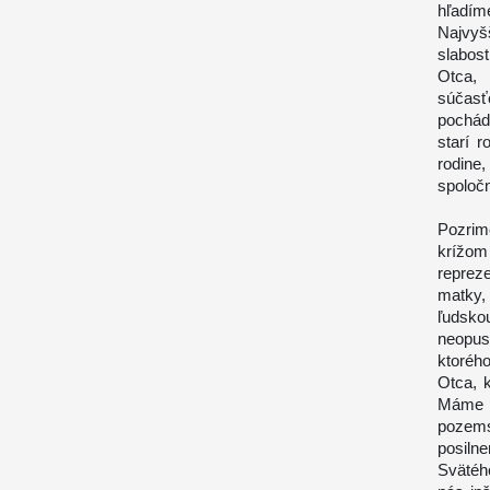
hľadí
Najvyš
slabos
Otca, 
súčasť
pochád
starí r
rodine,
spoločn
Pozrim
krížom 
reprez
matky,
ľudsko
neopus
ktoréh
Otca, 
Máme J
pozems
posiln
Svätéh