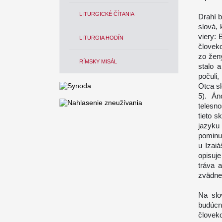
LITURGICKÉ ČÍTANIA
Drahí b
slová, 
viery: 
LITURGIA HODÍN
človek
zo ženy
RÍMSKY MISÁL
stalo 
počuli
Otca sl
5). Án
telesno
tieto s
jazyk
pominut
u Izai
opisuje
tráva 
zvädne,
Na slo
budúcn
človek