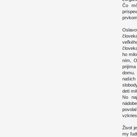
Čo môž
príspev
prvkom 
Oslavo
človek
veľkéh
človek
ho milo
ním, O
prijíma
domu. 
našich
slobod
detí mi
No na
nádobe,
povolal
vzkries
Život j
my ľud