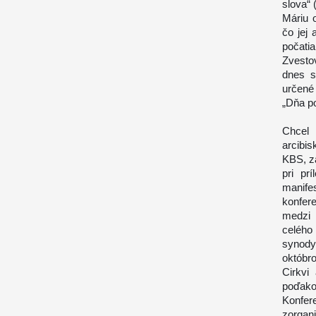
slova“ 
Máriu 
čo jej
počat
Zvesto
dnes s
určené 
„Dňa po
Chcel
arcibi
KBS, z
pri pr
manife
konfer
medzi 
celého
synody
októbr
Cirkvi
poďako
Konfere
zorgan