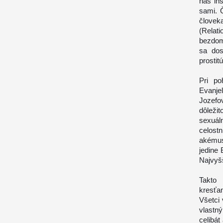
nás in
sami. 
človek
(Relat
bezdom
sa dos
prostitú
Pri po
Evanje
Jozefo
dôleži
sexuál
celostn
akémus
jedine 
Najvyšš
Takto
kresťa
Všetci 
vlastn
celibát