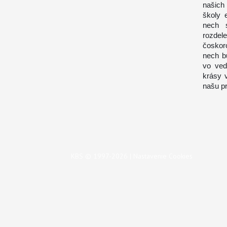
našich
školy 
nech s
rozdel
čoskor
nech b
vo ved
krásy 
našu p
KBS © 1997-2026 |
Nastavenie Cookies