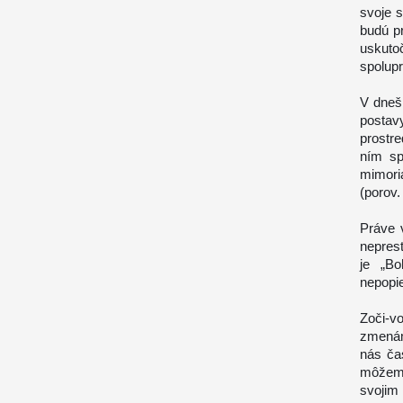
svoje s
budú p
uskuto
spolupr
V dneš
posta
prostr
ním sp
mimori
(porov.
Práve 
nepres
je „Bo
nepopie
Zoči-v
zmenám
nás ča
môžeme
svojim