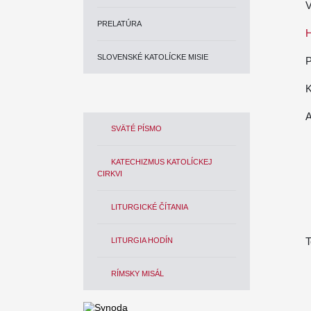
V
PRELATÚRA
H
SLOVENSKÉ KATOLÍCKE MISIE
P
K
A
SVÄTÉ PÍSMO
KATECHIZMUS KATOLÍCKEJ
CIRKVI
LITURGICKÉ ČÍTANIA
T
LITURGIA HODÍN
RÍMSKY MISÁL