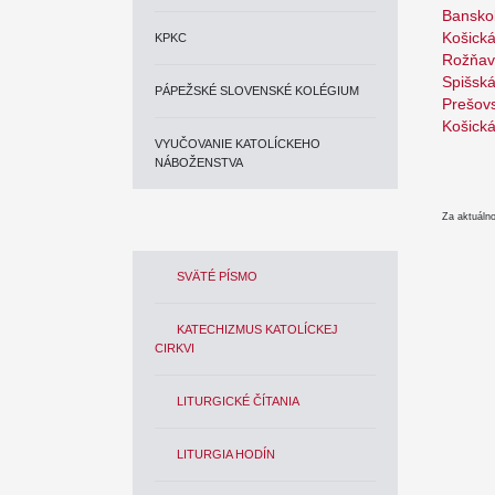
Banskob
Košická
KPKC
Rožňav
Spišská
PÁPEŽSKÉ SLOVENSKÉ KOLÉGIUM
Prešovs
Košická
VYUČOVANIE KATOLÍCKEHO
NÁBOŽENSTVA
Za aktuáln
SVÄTÉ PÍSMO
KATECHIZMUS KATOLÍCKEJ
CIRKVI
LITURGICKÉ ČÍTANIA
LITURGIA HODÍN