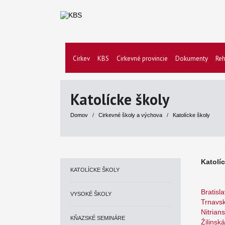
Cirkev
KBS
Cirkevné provincie
Dokumenty
Reh
Katolícke školy
Domov
/
Cirkevné školy a výchova
/
Katolícke školy
Katolí
KATOLÍCKE ŠKOLY
Bratisl
VYSOKÉ ŠKOLY
Trnavsk
Nitrian
KŇAZSKÉ SEMINÁRE
Źilinsk