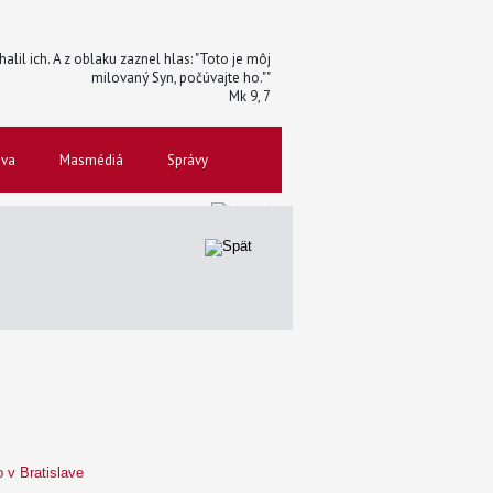
halil ich. A z oblaku zaznel hlas: "Toto je môj
milovaný Syn, počúvajte ho.""
Mk 9, 7
ova
Masmédiá
Správy
 v Bratislave