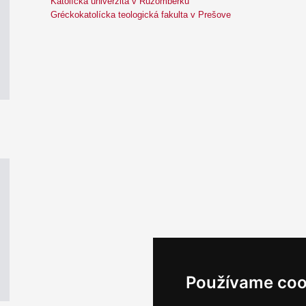
Katolícka univerzita v Ružomberku
Gréckokatolícka teologická fakulta v Prešove
Používame coo