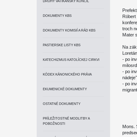
DRUHÝ VATIKÁNSKY KONCIL
Prefekt
DOKUMENTY KBS
Róbert
konfer
troch n
DOKUMENTY KOMISIÍ A RÁD KBS
Mater 
PASTIERSKE LISTY KBS
Na zák
Loretán
- po in
KATECHIZMUS KATOLÍCKEJ CIRKVI
milosrd
- po in
KÓDEX KÁNONICKÉHO PRÁVA
nádeje"
- po in
EKUMENICKÉ DOKUMENTY
migrant
OSTATNÉ DOKUMENTY
PRÍLEŽITOSTNÉ MODLITBY A
POBOŽNOSTI
Mons. 
predse