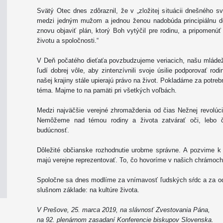
Svätý Otec dnes zdôraznil, že v „zložitej situácii dnešného 
medzi jedným mužom a jednou ženou nadobúda principiálnu dôl
znovu objaviť plán, ktorý Boh vytýčil pre rodinu, a pripomenúť
životu a spoločnosti.“
V Deň počatého dieťaťa povzbudzujeme veriacich, našu mládež,
ľudí dobrej vôle, aby zintenzívnili svoje úsilie podporovať ro
našej krajiny stále upierajú právo na život. Pokladáme za potre
téma. Majme to na pamäti pri všetkých voľbách.
Medzi najväčšie verejné zhromaždenia od čias Nežnej revolúci
Nemôžeme nad témou rodiny a života zatvárať oči, lebo če
budúcnosť.
Dôležité občianske rozhodnutie urobme správne. A pozvime k 
majú verejne reprezentovať. To, čo hovoríme v našich chrámoch,
Spoločne sa dnes modlíme za vnímavosť ľudských sŕdc a za o
slušnom základe: na kultúre života.
V Prešove, 25. marca 2019, na slávnosť Zvestovania Pána,
na 92. plenárnom zasadaní Konferencie biskupov Slovenska.