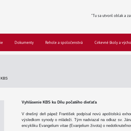
"Tu sa utvoril oblak a za
ie
Dokumenty
Rehole a spoločenstvá
Cirkevné školy a vých
S
 KBS
Vyhlásenie KBS ku Dňu počatého dieťaťa
V dnešný deň pápež František podpísal novú apoštolskú exhortác
výsledkom synody o mládeži. Tým nadviazal na odkaz sv. Jána 
encykliku Evangelium vitae (Evanjelium života) o nedotknuteľnos