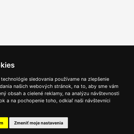
kies
 technológie sledovania používame na zlepšenie
adania našich webových stránok, na to, aby sme vám
ný obsah a cielené reklamy, na analýzu návštevnosti
k a na pochopenie toho, odkiaľ naši návštevníci
am
Zmeniť moje nastavenia
takt
|
Ochrana osobných udajov
|
Hľadať