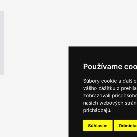
Používame coo
Súbory cookie a ďalšie
vášho zážitku z prehli
zobrazovali prispôsobe
našich webových stráno
prichádzajú.
Súhlasím
Odmiet
Email servis
|
Kon