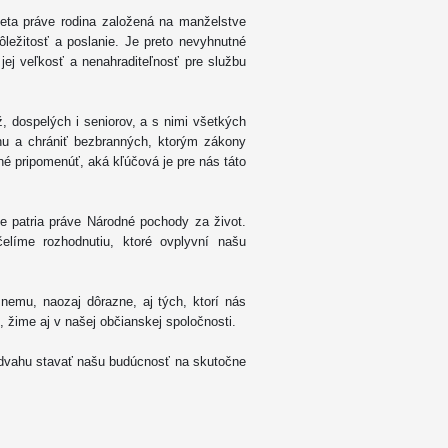
sveta práve rodina založená na manželstve
ežitosť a poslanie. Je preto nevyhnutné
 jej veľkosť a nenahraditeľnosť pre službu
 dospelých i seniorov, a s nimi všetkých
dinu a chrániť bezbranných, ktorým zákony
bné pripomenúť, aká kľúčová je pre nás táto
e patria práve Národné pochody za život.
líme rozhodnutiu, ktoré ovplyvní našu
nemu, naozaj dôrazne, aj tých, ktorí nás
 žime aj v našej občianskej spoločnosti.
dvahu stavať našu budúcnosť na skutočne