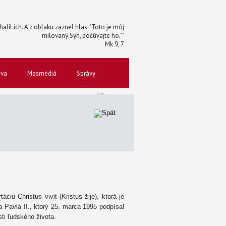
halil ich. A z oblaku zaznel hlas: "Toto je môj
milovaný Syn, počúvajte ho.""
Mk 9, 7
ova
Masmédiá
Správy
iu Christus vivit (Kristus žije), ktorá je
Pavla II., ktorý 25. marca 1995 podpísal
ti ľudského života.