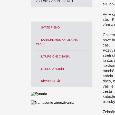
ZBORNÍKY Z KONFERENCIÍ
silu a 
Vy – d
ste. K
vám a 
SVÄTÉ PÍSMO
Chceme
nové ho
KATECHIZMUS KATOLÍCKEJ
CIRKVI
čas.
Pozýva
stretnu
LITURGICKÉ ČÍTANIA
to čas
sestra
LITURGIA HODÍN
mnohé 
srdcia 
dnes, n
RÍMSKY MISÁL
vás je
cestu 
katech
biblick
Žehnám