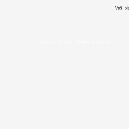
Vaši b
KBS © 1997-2026 |
Nastavenie Cookies