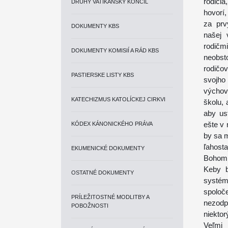
rodičia
DRUHÝ VATIKÁNSKY KONCIL
hovorí,
za prv
DOKUMENTY KBS
našej 
rodičm
DOKUMENTY KOMISIÍ A RÁD KBS
neobst
rodičov
PASTIERSKE LISTY KBS
svojho
výchov
KATECHIZMUS KATOLÍCKEJ CIRKVI
školu, 
aby ust
ešte v
KÓDEX KÁNONICKÉHO PRÁVA
by sa m
ľahosta
EKUMENICKÉ DOKUMENTY
Bohom
Keby b
OSTATNÉ DOKUMENTY
systém
spolo
PRÍLEŽITOSTNÉ MODLITBY A
nezodp
POBOŽNOSTI
niektor
Veľmi 