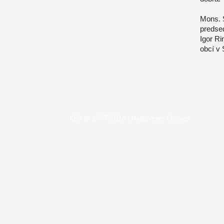
Mons. S
predse
Igor R
obcí v
KBS © 1997-2026 |
Nastavenie Cookies