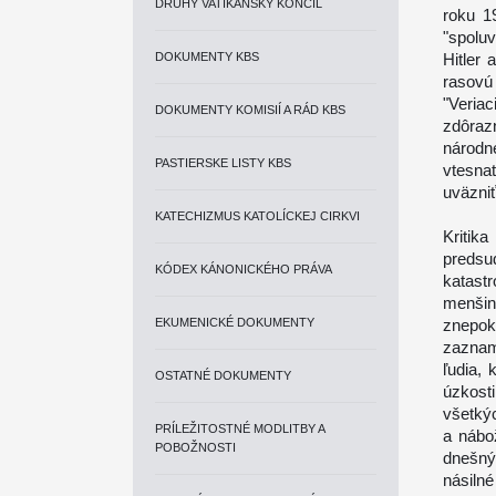
DRUHÝ VATIKÁNSKY KONCIL
roku 1
"spolu
DOKUMENTY KBS
Hitler 
rasovú
"Veria
DOKUMENTY KOMISIÍ A RÁD KBS
zdôraz
národn
PASTIERSKE LISTY KBS
vtesnať
uväzniť
KATECHIZMUS KATOLÍCKEJ CIRKVI
Kritik
predsu
KÓDEX KÁNONICKÉHO PRÁVA
katast
menši
EKUMENICKÉ DOKUMENTY
znepok
zaznam
ľudia,
OSTATNÉ DOKUMENTY
úzkost
všetkýc
PRÍLEŽITOSTNÉ MODLITBY A
a nábo
POBOŽNOSTI
dnešný
násiln