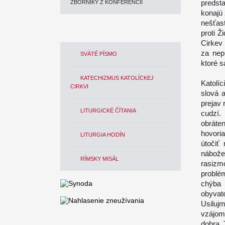
predst
ZBORNÍKY Z KONFERENCIÍ
konajú 
nešťast
proti 
Cirkev 
za nep
SVÄTÉ PÍSMO
ktoré s
KATECHIZMUS KATOLÍCKEJ
Katolíc
CIRKVI
slová a
prejav
LITURGICKÉ ČÍTANIA
cudzí.
obráten
hovori
LITURGIA HODÍN
útočiť
nábože
RÍMSKY MISÁL
rasizm
problé
chýba
obyvat
Usilujm
vzájom
dobra. 