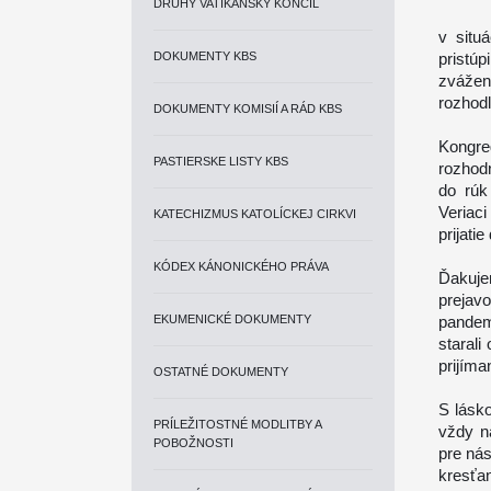
DRUHÝ VATIKÁNSKY KONCIL
v situ
DOKUMENTY KBS
pristú
zvážení
rozhod
DOKUMENTY KOMISIÍ A RÁD KBS
Kongre
PASTIERSKE LISTY KBS
rozhod
do rúk
Veriac
KATECHIZMUS KATOLÍCKEJ CIRKVI
prijati
KÓDEX KÁNONICKÉHO PRÁVA
Ďakuje
prejav
EKUMENICKÉ DOKUMENTY
pandem
starali
prijíma
OSTATNÉ DOKUMENTY
S lásko
PRÍLEŽITOSTNÉ MODLITBY A
vždy ná
POBOŽNOSTI
pre ná
kresťa