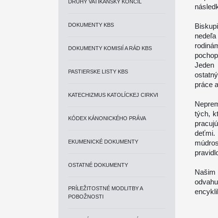
DRUHÝ VATIKÁNSKY KONCIL
následk
DOKUMENTY KBS
Biskup
nedeľa
rodinám
DOKUMENTY KOMISIÍ A RÁD KBS
pochopi
Jeden 
PASTIERSKE LISTY KBS
ostatn
práce a
KATECHIZMUS KATOLÍCKEJ CIRKVI
Neprem
tých, k
KÓDEX KÁNONICKÉHO PRÁVA
pracuj
deťmi.
EKUMENICKÉ DOKUMENTY
múdros
pravidl
OSTATNÉ DOKUMENTY
Našim 
odvahu,
PRÍLEŽITOSTNÉ MODLITBY A
encykli
POBOŽNOSTI