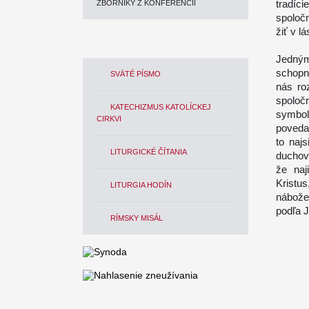
tradíc
ZBORNÍKY Z KONFERENCIÍ
spoloč
žiť v lá
Jedným
schopn
SVÄTÉ PÍSMO
nás ro
spoloč
KATECHIZMUS KATOLÍCKEJ
symbol
CIRKVI
povedal
to naj
LITURGICKÉ ČÍTANIA
duchov
že naj
Kristu
LITURGIA HODÍN
nábože
podľa J
RÍMSKY MISÁL