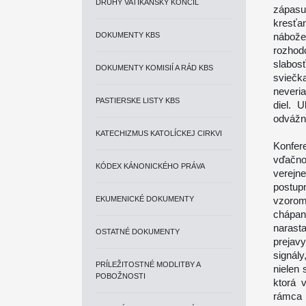
DRUHÝ VATIKÁNSKY KONCIL
zápasu
kresťa
DOKUMENTY KBS
nábože
rozhodo
slabos
DOKUMENTY KOMISIÍ A RÁD KBS
sviečk
neveria
PASTIERSKE LISTY KBS
diel. 
odvážn
KATECHIZMUS KATOLÍCKEJ CIRKVI
Konfer
vďačno
KÓDEX KÁNONICKÉHO PRÁVA
verejn
postup
EKUMENICKÉ DOKUMENTY
vzorom 
chápa
narast
OSTATNÉ DOKUMENTY
prejavy
signál
PRÍLEŽITOSTNÉ MODLITBY A
nielen 
POBOŽNOSTI
ktorá 
rámca 