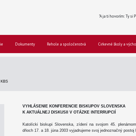
"A ja ti hovorím: Ty si
ie
Dokumenty
Rehole a spoločenstvá
Cirkevné školy a vých
S
 KBS
VYHLÁSENIE KONFERENCIE BISKUPOV SLOVENSKA
K AKTUÁLNEJ DISKUSII V OTÁZKE INTERRUPCIÍ
Katolícki biskupi Slovenska, zídení na svojom 45. plenár
dňoch 17. a 18. júna 2003 vyjadrujeme svoj jednoznačný postoj