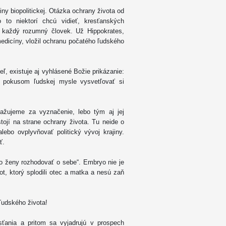
iny biopolitickej. Otázka ochrany života od
o to niektorí chcú vidieť, kresťanských
a každý rozumný človek. Už Hippokrates,
medicíny, vložil ochranu počatého ľudského
, existuje aj vyhlásené Božie prikázanie:
ť pokusom ľudskej mysle vysvetľovať si
važujeme za vyznačenie, lebo tým aj jej
 stojí na strane ochrany života. Tu neide o
ebo ovplyvňovať politický vývoj krajiny.
ať.
vo ženy rozhodovať o sebe“. Embryo nie je
t, ktorý splodili otec a matka a nesú zaň
 ľudského života!
sťania a pritom sa vyjadrujú v prospech