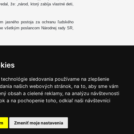
dal, že: „národ, ktorý zabíja vlastné deti,
om jasného postoja za ochranu ľudského
eme všetkým poslancom Národnej rady SR,
kies
 technológie sledovania používame na zlepšenie
adania našich webových stránok, na to, aby sme vám
ný obsah a cielené reklamy, na analýzu návštevnosti
k a na pochopenie toho, odkiaľ naši návštevníci
am
Zmeniť moje nastavenia
takt
|
Ochrana osobných udajov
|
Hľadať