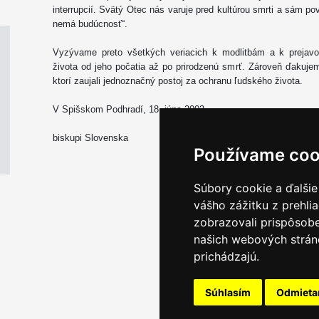
interrupcií. Svätý Otec nás varuje pred kultúrou smrti a sám pove
nemá budúcnosť“.
Vyzývame preto všetkých veriacich k modlitbám a k prejav
života od jeho počatia až po prirodzenú smrť. Zároveň ďakuj
ktorí zaujali jednoznačný postoj za ochranu ľudského života.
V Spišskom Podhradí, 18. júna 2003
biskupi Slovenska
Používame coo
Súbory cookie a ďalšie
vášho zážitku z prehli
zobrazovali prispôsobe
našich webových stráno
prichádzajú.
Súhlasím
Odmiet
Email servis
|
Kon