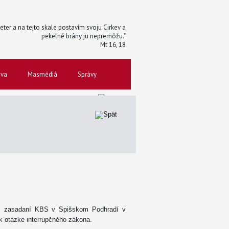
 Peter a na tejto skale postavím svoju Cirkev a
pekelné brány ju nepremôžu."
Mt 16, 18
ova
Masmédiá
Správy
nom zasadaní KBS v Spišskom Podhradí v
 k otázke interrupčného zákona.