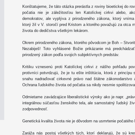
Konštatujeme, že táto otázka prerástla z roviny bioetickej do rov
počatia nie je záležitosťou len Katolíckej cirkvi alebo, ak
demokratov, ale vyplýva z prirodzeného zákona, ktorý vním
ktorý žil v V. storočí pred Kristom a ktorého považujú za otca 
života do dedičstva všetkým lekárom.
Okrem prirodzeného zákona, ktorého pôvodcom je Boh – Stvoriteľ
Nezabiješ! Toto vyhlásené Božie prikázanie má predchádza
prirodzený zákon podľa svojich subjektívnych predstáv.
Kritiku vznesenú proti Katolíckej cirkvi z nášho pohľadu po
protivníci potvrdzujú, že je tu ešte inštitúcia, ktorá z princípu
snahu nadraďovať cirkevné právo nad štátne zákonodarstvo al
Ochrana ľudského života od počatia sa nikdy nesmie spolitizov
Odmietame zavádzajúce liberalistické výroky ako je napr. „prá
integrálnou súčasťou ženského tela, ale samostatný ľudský živo
zodpovednosť.
Genetická kvalita života nie je dôvodom na usmrtenie počatého
Zaráža nás postoj všetkých tých, ktorí deklarujú, že sú kre