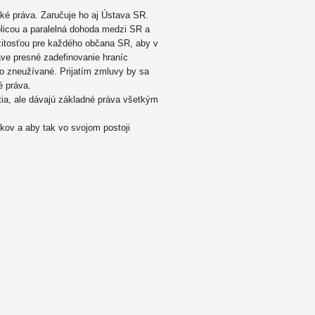
ké práva. Zaručuje ho aj Ústava SR.
licou a paralelná dohoda medzi SR a
žitosťou pre každého občana SR, aby v
ve presné zadefinovanie hraníc
o zneužívané. Prijatím zmluvy by sa
é práva.
tia, ale dávajú základné práva všetkým
kov a aby tak vo svojom postoji