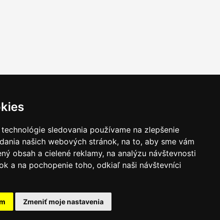
kies
 technológie sledovania používame na zlepšenie
adania našich webových stránok, na to, aby sme vám
ný obsah a cielené reklamy, na analýzu návštevnosti
k a na pochopenie toho, odkiaľ naši návštevníci
am
Zmeniť moje nastavenia
takt
|
Ochrana osobných udajov
|
Hľadať