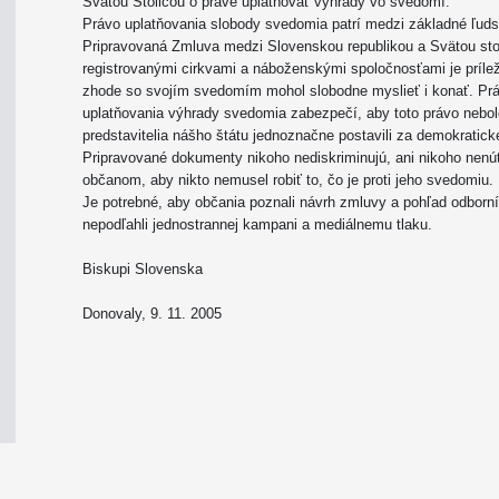
Svätou Stolicou o práve uplatňovať výhrady vo svedomí.
Právo uplatňovania slobody svedomia patrí medzi základné ľuds
Pripravovaná Zmluva medzi Slovenskou republikou a Svätou sto
registrovanými cirkvami a náboženskými spoločnosťami je príle
zhode so svojím svedomím mohol slobodne myslieť i konať. Prá
uplatňovania výhrady svedomia zabezpečí, aby toto právo nebol
predstavitelia nášho štátu jednoznačne postavili za demokratick
Pripravované dokumenty nikoho nediskriminujú, ani nikoho nenú
občanom, aby nikto nemusel robiť to, čo je proti jeho svedomiu.
Je potrebné, aby občania poznali návrh zmluvy a pohľad odborní
nepodľahli jednostrannej kampani a mediálnemu tlaku.
Biskupi Slovenska
Donovaly, 9. 11. 2005