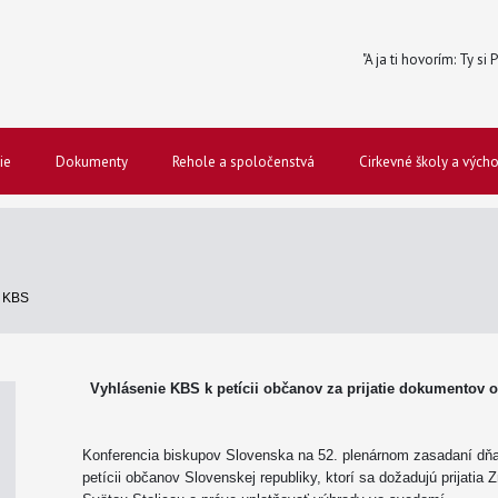
"A ja ti hovorím: Ty si
ie
Dokumenty
Rehole a spoločenstvá
Cirkevné školy a vých
S
 KBS
Vyhlásenie KBS k petícii občanov za prijatie dokumentov 
Konferencia biskupov Slovenska na 52. plenárnom zasadaní dňa
petícii občanov Slovenskej republiky, ktorí sa dožadujú prijati