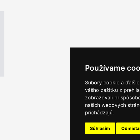
Používame coo
Súbory cookie a ďalšie
vášho zážitku z prehli
zobrazovali prispôsobe
našich webových stráno
prichádzajú.
Súhlasím
Odmiet
Email servis
|
Kon