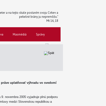
 Peter a na tejto skale postavím svoju Cirkev a
pekelné brány ju nepremôžu."
Mt 16, 18
ova
Masmédiá
Správy
o práve uplatňovať výhradu vo svedomí
 9. novembra 2005 vyjadruje plnú podporu
a Zmluvy medzi Slovenskou republikou a