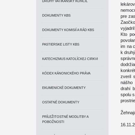
DRUHÝ VATIKÁNSKY KONCIL
lekáro
nemocn
DOKUMENTY KBS
pre za
Zaočko
vyjadri
DOKUMENTY KOMISIÍ A RÁD KBS
Kto po
povolan
PASTIERSKE LISTY KBS
im na 
k druhý
správn
KATECHIZMUS KATOLÍCKEJ CIRKVI
dodržia
konkré
KÓDEX KÁNONICKÉHO PRÁVA
zveril
nášho 
EKUMENICKÉ DOKUMENTY
drahí b
spolu s
prostri
OSTATNÉ DOKUMENTY
Žehnajú
PRÍLEŽITOSTNÉ MODLITBY A
POBOŽNOSTI
16.11.