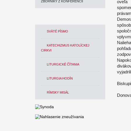
oveľa 
ZBORNÍKY Z KONFERENCIÍ
spomen
právam
Demora
spôsob
spoloč
SVÄTÉ PÍSMO
vplyvmi
Nalieh
KATECHIZMUS KATOLÍCKEJ
pohľad
CIRKVI
zodpov
Napoko
LITURGICKÉ ČÍTANIA
diváko
vyjadri
LITURGIA HODÍN
Biskup
RÍMSKY MISÁL
Donoval