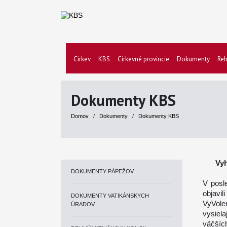
Cirkev
KBS
Cirkevné provincie
Dokumenty
Reh
Dokumenty KBS
Domov
/
Dokumenty
/
Dokumenty KBS
Vyh
DOKUMENTY PÁPEŽOV
V posl
objavil
DOKUMENTY VATIKÁNSKYCH
VyVole
ÚRADOV
vysiel
väčších