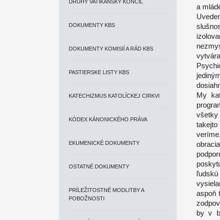
DRUHÝ VATIKÁNSKY KONCIL
a mláde
Uveden
DOKUMENTY KBS
slušno
izolov
nezmys
DOKUMENTY KOMISIÍ A RÁD KBS
vytvár
Psychi
PASTIERSKE LISTY KBS
jediný
dosiah
My kat
KATECHIZMUS KATOLÍCKEJ CIRKVI
progra
všetky 
KÓDEX KÁNONICKÉHO PRÁVA
takejt
veríme
EKUMENICKÉ DOKUMENTY
obraci
podpor
poskyt
OSTATNÉ DOKUMENTY
ľudsk
vysiela
PRÍLEŽITOSTNÉ MODLITBY A
aspoň 
POBOŽNOSTI
zodpov
by v b