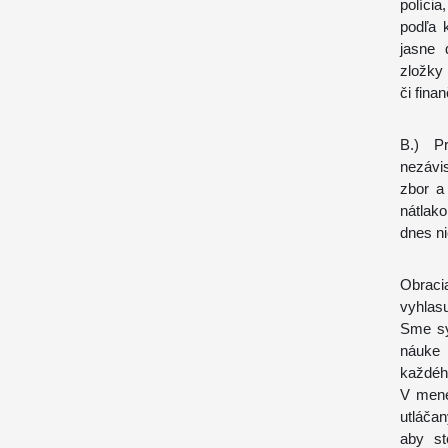
polícia
podľa 
jasne 
zložky 
či fina
B.) Pr
nezávis
zbor a 
nátlak
dnes ni
Obraci
vyhlas
Sme sy
náuke 
každého
V mene
utláča
aby st