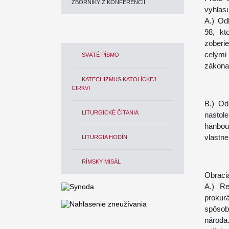
ZBORNÍKY Z KONFERENCIÍ
vyhlas
A.) Od
98, kt
zoberi
celými
SVÄTÉ PÍSMO
zákona
KATECHIZMUS KATOLÍCKEJ
CIRKVI
B.) Od
LITURGICKÉ ČÍTANIA
nastole
hanbou
vlastne
LITURGIA HODÍN
RÍMSKY MISÁL
Obracia
A.) Re
prokurá
spôsob
národa