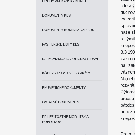
DRUHÝ VATIKÁNSKY KONCIL
telesn
duchov
DOKUMENTY KBS
vytvor
spravod
DOKUMENTY KOMISIÍ A RÁD KBS
naše s
s tými
PASTIERSKE LISTY KBS
znepok
8.3.19
zákona
KATECHIZMUS KATOLÍCKEJ CIRKVI
na zák
väznen
KÓDEX KÁNONICKÉHO PRÁVA
Najneb
rozvrát
EKUMENICKÉ DOKUMENTY
Pýtame
preds
OSTATNÉ DOKUMENTY
päťdes
nebezp
PRÍLEŽITOSTNÉ MODLITBY A
znepoko
POBOŽNOSTI
Preto 