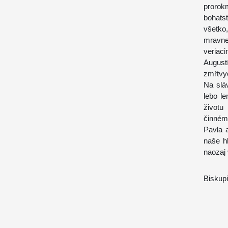
prorokm
bohatst
všetko,
mravne
veriac
August
zmŕtvyc
Na slá
lebo l
životu
činném
Pavla 
naše hl
naozaj 
Biskup