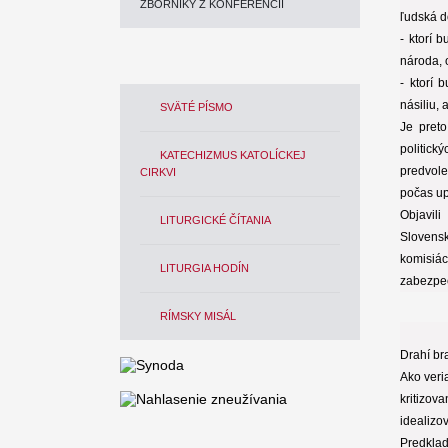
ZBORNÍKY Z KONFERENCIÍ
ľudská d
- ktorí 
národa, o
- ktorí 
násiliu,
SVÄTÉ PÍSMO
Je pret
politic
KATECHIZMUS KATOLÍCKEJ
predvol
CIRKVI
počas up
Objavil
LITURGICKÉ ČÍTANIA
Slovensk
komisiá
LITURGIA HODÍN
zabezpeč
RÍMSKY MISÁL
Drahí bra
Ako veri
kritizov
idealizo
Predklad