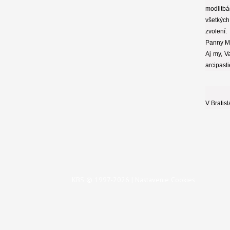
modlitb
všetkých
zvolení.
Panny Má
Aj my, V
arcipast
V Bratis
KBS © 1997-2026 |
Nastavenie Cookies