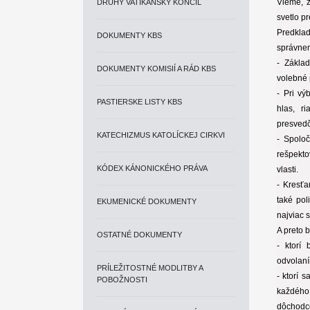
Vieme, ž
DRUHÝ VATIKÁNSKY KONCIL
svetlo p
Predkla
DOKUMENTY KBS
správnem
- Zákla
DOKUMENTY KOMISIÍ A RÁD KBS
volebné 
- Pri vý
PASTIERSKE LISTY KBS
hlas, r
presvedč
KATECHIZMUS KATOLÍCKEJ CIRKVI
- Spolo
rešpekt
KÓDEX KÁNONICKÉHO PRÁVA
vlasti.
- Kresťa
také pol
EKUMENICKÉ DOKUMENTY
najviac 
A preto 
OSTATNÉ DOKUMENTY
- ktorí
odvolaní
PRÍLEŽITOSTNÉ MODLITBY A
- ktorí 
POBOŽNOSTI
každého
dôchodco