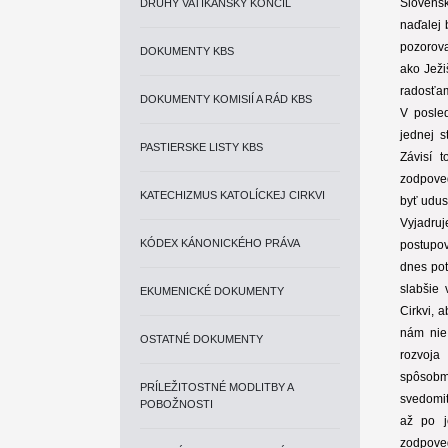
Slovens
DRUHÝ VATIKÁNSKY KONCIL
naďalej 
pozorova
DOKUMENTY KBS
ako Ježi
radosťam
DOKUMENTY KOMISIÍ A RÁD KBS
V posle
jednej 
PASTIERSKE LISTY KBS
Závisí t
zodpoved
KATECHIZMUS KATOLÍCKEJ CIRKVI
byť udus
Vyjadru
KÓDEX KÁNONICKÉHO PRÁVA
postupo
dnes pot
slabšie 
EKUMENICKÉ DOKUMENTY
Cirkvi, 
nám nie
OSTATNÉ DOKUMENTY
rozvoja 
spôsobmi
PRÍLEŽITOSTNÉ MODLITBY A
svedomit
POBOŽNOSTI
až po j
zodpoved