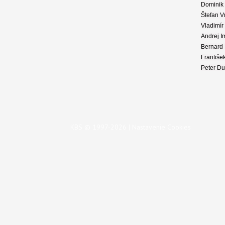
Dominik 
Štefan V
Vladimír
Andrej I
Bernard 
Františe
Peter Du
KBS © 1997-2026 |
Nastavenie Cookies