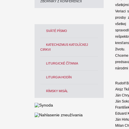
ZBORNÍKY Z KONFERENCIÍ
všetkými
Veriaci 
prosby 
všetkej
spravod
SVÄTÉ PÍSMO
rešpekto
kresťan
KATECHIZMUS KATOLÍCKEJ
životu.
CIRKVI
Chceme 
predsavz
LITURGICKÉ ČÍTANIA
národmi 
LITURGIA HODÍN
Rudolf B
Alojz Tk
RÍMSKY MISÁL
Ján Chry
Ján Soko
Františe
Eduard K
Ján Hirk
Milan Ch