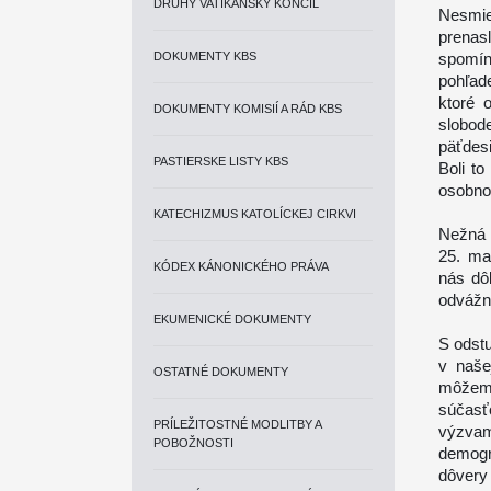
DRUHÝ VATIKÁNSKY KONCIL
Nesmie
prena
DOKUMENTY KBS
spomína
pohľad
ktoré 
DOKUMENTY KOMISIÍ A RÁD KBS
slobode
päťdes
PASTIERSKE LISTY KBS
Boli t
osobnou
KATECHIZMUS KATOLÍCKEJ CIRKVI
Nežná 
25. ma
KÓDEX KÁNONICKÉHO PRÁVA
nás dô
odvážny
EKUMENICKÉ DOKUMENTY
S odst
v naše
OSTATNÉ DOKUMENTY
môžeme
súčasť
PRÍLEŽITOSTNÉ MODLITBY A
výzvam
POBOŽNOSTI
demogr
dôvery 