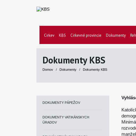
Cirkev
KBS
Cirkevné provincie
Dokumenty
Reh
Dokumenty KBS
Domov
/
Dokumenty
/
Dokumenty KBS
Vyhlás
DOKUMENTY PÁPEŽOV
Katolíc
demogr
DOKUMENTY VATIKÁNSKYCH
Minimá
ÚRADOV
rozvod
manžel