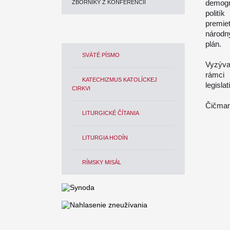
demogr
ZBORNÍKY Z KONFERENCIÍ
polití
premie
národn
plán.
SVÄTÉ PÍSMO
Vyzýva
rámci s
KATECHIZMUS KATOLÍCKEJ
legisla
CIRKVI
Čičman
LITURGICKÉ ČÍTANIA
LITURGIA HODÍN
RÍMSKY MISÁL