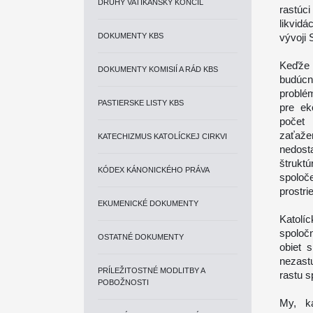
DRUHÝ VATIKÁNSKY KONCIL
rastúc
likvidá
DOKUMENTY KBS
vývoji 
Keďže 
DOKUMENTY KOMISIÍ A RÁD KBS
budúc
problé
PASTIERSKE LISTY KBS
pre ek
počet 
zaťažen
KATECHIZMUS KATOLÍCKEJ CIRKVI
nedosta
štrukt
KÓDEX KÁNONICKÉHO PRÁVA
spoloč
prostri
EKUMENICKÉ DOKUMENTY
Katolíc
spoloč
OSTATNÉ DOKUMENTY
obiet 
nezast
PRÍLEŽITOSTNÉ MODLITBY A
rastu s
POBOŽNOSTI
My, ka