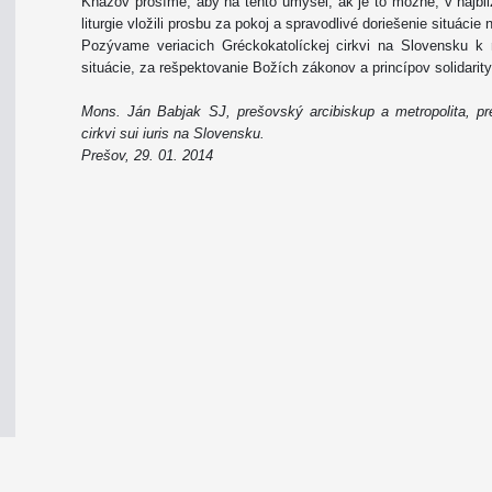
Kňazov prosíme, aby na tento úmysel, ak je to možné, v najbližš
liturgie vložili prosbu za pokoj a spravodlivé doriešenie situácie 
Pozývame veriacich Gréckokatolíckej cirkvi na Slovensku k 
situácie, za rešpektovanie Božích zákonov a princípov solidari
Mons. Ján Babjak SJ, prešovský arcibiskup a metropolita, pr
cirkvi sui iuris na Slovensku.
Prešov, 29. 01. 2014