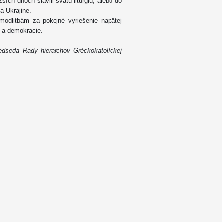
ích dňoch slávili svätú liturgiu, alebo do
na Ukrajine.
modlitbám za pokojné vyriešenie napätej
ty a demokracie.
edseda Rady hierarchov Gréckokatolíckej