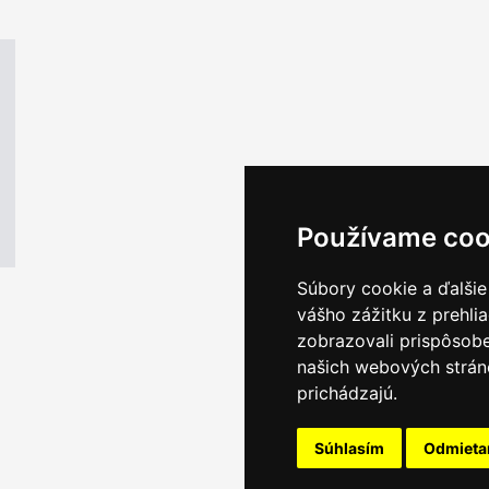
Používame coo
Súbory cookie a ďalšie
vášho zážitku z prehli
zobrazovali prispôsobe
našich webových stráno
prichádzajú.
Súhlasím
Odmiet
Email servis
|
Kon