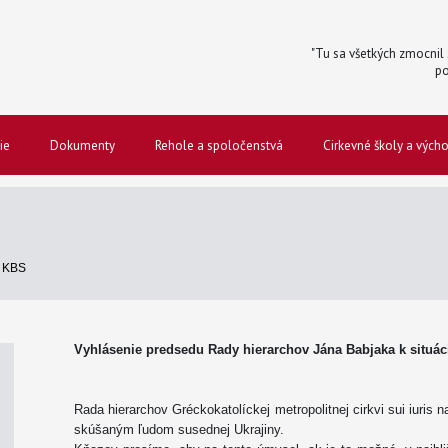
"Tu sa všetkých zmocnil s
po
ie
Dokumenty
Rehole a spoločenstvá
Cirkevné školy a vých
S
 KBS
Vyhlásenie predsedu Rady hierarchov Jána Babjaka k situáci
Rada hierarchov Gréckokatolíckej metropolitnej cirkvi sui iuris
skúšaným ľudom susednej Ukrajiny.