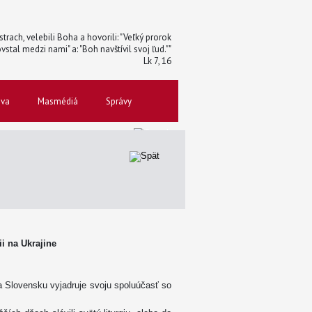
trach, velebili Boha a hovorili: "Veľký prorok
vstal medzi nami" a: "Boh navštívil svoj ľud.""
Lk 7, 16
ova
Masmédiá
Správy
i na Ukrajine
 na Slovensku vyjadruje svoju spoluúčasť so