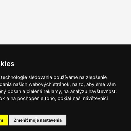
kies
 technológie sledovania používame na zlepšenie
adania našich webových stránok, na to, aby sme vám
ný obsah a cielené reklamy, na analýzu návštevnosti
k a na pochopenie toho, odkiaľ naši návštevníci
am
Zmeniť moje nastavenia
takt
|
Ochrana osobných udajov
|
Hľadať