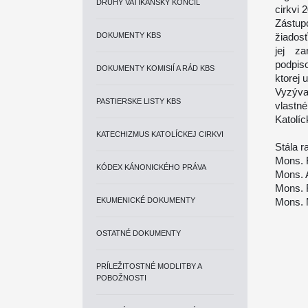
DRUHÝ VATIKÁNSKY KONCIL
cirkvi 2
Zástup
DOKUMENTY KBS
žiados
jej za
podpiso
DOKUMENTY KOMISIÍ A RÁD KBS
ktorej 
Vyzýva
PASTIERSKE LISTY KBS
vlastn
Katolíc
KATECHIZMUS KATOLÍCKEJ CIRKVI
Stála 
Mons. 
KÓDEX KÁNONICKÉHO PRÁVA
Mons. 
Mons. 
EKUMENICKÉ DOKUMENTY
Mons. 
OSTATNÉ DOKUMENTY
PRÍLEŽITOSTNÉ MODLITBY A
POBOŽNOSTI