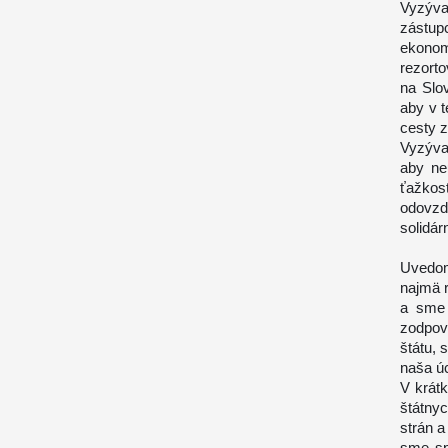
Vyzýva
zástup
ekonom
rezorto
na Slo
aby v t
cesty z
Vyzývam
aby ne
ťažkos
odovzd
solidár
Uvedom
najmä r
a sme 
zodpov
štátu, 
naša ú
V krát
štátnyc
strán a
sme spo