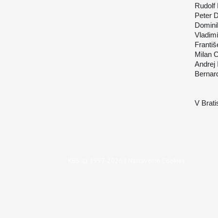
Rudolf
Peter 
Domini
Vladimí
Franti
Milan 
Andrej
Bernar
V Brati
KBS © 1997-2026 |
Nastavenie Cookies