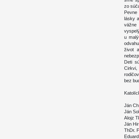
zo súča
Pevne 
lásky 
vážne 
vyspelý
u malý
odvahu 
život 
nebezpe
Deti s
Cirkvi
rodičov
bez bu
Katolíc
Ján Ch
Ján Sok
Alojz T
Ján Hi
ThDr. F
Eduard