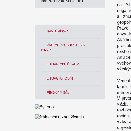
ZBORNÍKY Z KONFERENCIÍ
na Slo
negatí
a zhu
geopoli
Práve 
SVÄTÉ PÍSMO
obyvat
Akú ho
pre ce
KATECHIZMUS KATOLÍCKEJ
CIRKVI
nášho n
Akú cen
vychov
LITURGICKÉ ČÍTANIA
všetký
LITURGIA HODÍN
Vedení
ktoré 
mimori
RÍMSKY MISÁL
V prvo
vládu, 
rozhodn
rodinu
vytvára
obyvat