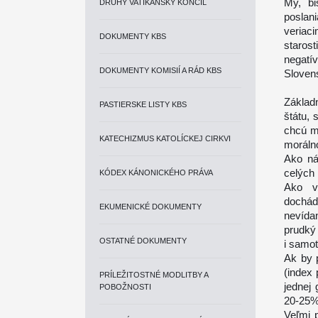
My, bi
DRUHÝ VATIKÁNSKY KONCIL
poslan
veriac
DOKUMENTY KBS
staros­
negat
DOKUMENTY KOMISIÍ A RÁD KBS
Sloven
Základ
PASTIERSKE LISTY KBS
štátu, 
chcú ma
KATECHIZMUS KATOLÍCKEJ CIRKVI
moráln
Ako ná
celých
KÓDEX KÁNONICKÉHO PRÁVA
Ako vy
dochá
EKUMENICKÉ DOKUMENTY
nevída
prudký 
OSTATNÉ DOKUMENTY
i samot
Ak by 
(index 
PRÍLEŽITOSTNÉ MODLITBY A
jednej
POBOŽNOSTI
20-25% 
Veľmi 