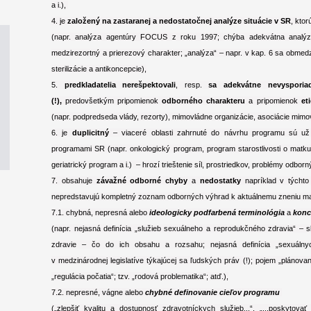
a i.),
4. je
založený na zastaranej a nedostatočnej analýze situácie v SR
, ktor
(napr. analýza agentúry FOCUS z roku 1997; chýba adekvátna analýza 
medzirezortný a prierezový charakter; „analýza“ – napr. v kap. 6 sa obmedzu
sterilizácie a antikoncepcie),
5.
predkladatelia nerešpektovali
, resp.
sa adekvátne nevyspori
(!),
predovšetkým pripomienok
odborného charakteru
a pripomienok
et
(napr. podpredseda vlády, rezorty), mimovládne organizácie, asociácie mimo
6. je
duplicitný
– viaceré oblasti zahrnuté do návrhu programu sú už 
programami SR (napr. onkologický program, program starostlivosti o matku
geriatrický program a i.) – hrozí trieštenie síl, prostriedkov, problémy od
7. obsahuje
závažné odborné chyby
a
nedostatky
napríklad v týchto
nepredstavujú kompletný zoznam odborných výhrad k aktuálnemu zneniu mat
7.1. chybná, nepresná alebo
ideologicky podfarbená terminológia
a
konc
(napr. nejasná definícia „služieb sexuálneho a reprodukčného zdravia“ – 
zdravie – čo do ich obsahu a rozsahu; nejasná definícia „sexuáln
v medzinárodnej legislatíve týkajúcej sa ľudských práv (!); pojem „plánov
„regulácia počatia“; tzv. „rodová problematika“; atď.),
7.2. nepresné, vágne alebo
chybné definovanie cieľov programu
(„zlepšiť kvalitu a dostupnosť zdravotníckych služieb...“, „...poskytova