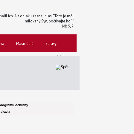
halil ich. A z oblaku zaznel hlas: "Toto je môj
milovaný Syn, počúvajte ho.""
Mk 9, 7
ova
Masmédiá
Správy
programu ochrany
dravia