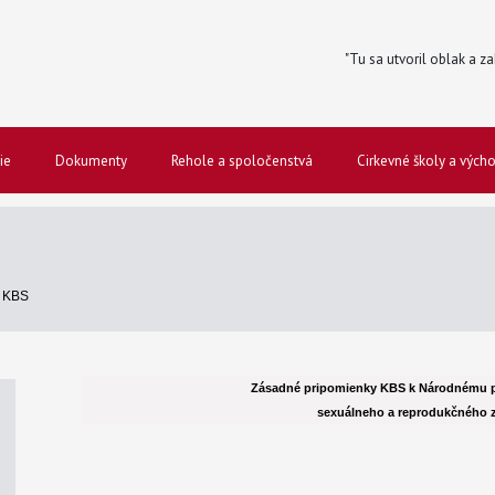
"Tu sa utvoril oblak a za
ie
Dokumenty
Rehole a spoločenstvá
Cirkevné školy a vých
S
 KBS
Zásadné pripomienky KBS k Národnému 
sexuálneho a reprodukčného z