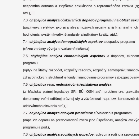
nespomína ochrana a zlepšenie sexuálneho a reprodukčného zdravia (!); 
atď.),
7.3.
chýbajúca analýza
očakávaných
dopadov programu na oblasť sexu
(pozitívnych efektov, ako aj analýza možných negatív a rizík a návrhy ic
hodnotenia, systém kvality, štandardy a indikátory kvality, atď.),
7.4.
chýbajúca analýza demografických aspektov
a dopadov programu
(rôzne varianty vývoja a variantné riešenia),
7.5.
chýbajúca analýza ekonomických aspektov
a dopadov, ekonomi
programu
(vplyv na štátny rozpočet, rozpočty rezortov, rozpočty samospráv; financovani
zdravotníckych; štrukturálne fondy; financovanie programov zabezpečovan
7.6.
chýbajúca
resp.
nedostatočná legislatívna analýza
(z hľadiska platnej legislatívy SR, EÚ, OSN atď.; problém tzv. „sexuá
dokumenty veľmi odlišnej právnej sily a záväznosti, napr. tzv. konsenzné d
adekvátneho citovania atď.),
7.7.
chýbajúca analýza etických problémov
súvisiacich s programom
(napr. ich dopadu na predpokladanú mieru jeho úspešnosti, analýza etických
programu a pod.),
7.8.
chýbajúca analýza sociálnych dopadov
, vplyvu na rodinu a spoločno