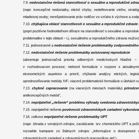
7.9.
nedostatočne riešená starostlivosť o sexuálne a reprodukčné zdra
(napr. koncepčné nedostatky, etické chyby; nedefinovanie cieľov, straté
mladistvej osoby; nerešpektovanie práv rodičov vo vzťahu k výchove a zodpov
7.10.
chýbajúca oblasť starostlivosti o sexuálne a reprodukčné zdravi
(popri pozitívne hodnotiteľnom dôraze na starostlivosť o sexuálne a reproduk
problematike v tejto oblasti – t.j. sexuálneho a reprodukčného zdravia mužov)
7.11. jednostranné a
nedostatočné riešenie problematiky zodpovedného
7.12.
nedostatočné riešenie problematiky asistovanej reprodukcie
(absentuje jednoznačná priorita odborných medicínskych hľadísk –
v rozhodovacom procese; niektoré formulácie v rozpore s aktuálnymi p
ekonomických aspektov a priorít; chýbanie analýzy etických, legisl
uprednostňovanie metódy IVF; viaceré problematické formulácie o úlohách s
7.13.
chybné zapracovanie
(na viacerých miestach materiálu)
prirodze
antikoncepčných metód“,
7.14.
neprijateľné „riešenie“ problému výhrady svedomia zdravotnícky
7.15. neprijateľné riešenie
povinnosti zdravotníckych zariadení vykonávať
7.16. celkove
neprijateľné riešenie problematiky UPT
(napr. úhrada z verejných zdrojov, zavádzanie tzv. chemického UPT a požia
rozsiahle kampane zo štátnych zdrojov „informujúce o dostupnosti 
zdravotníckych zariadení a zdravotníckych pracovníkov atď.),