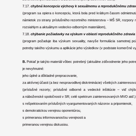
7.17.
chybná koncepcia výchovy k sexuálnemu a reprodukčnému zdrav
(program sa opiera o koncepciu, ktorá bola pred krátkym časom odmietnu
námietok zo strany príslušného rezortného ministerstva – MŠ SR, rozpory ne
rozsiahlym a aktuálnym vedecko-odborným materiálom),
7.18.
chýbanie požiadavky na výskum v oblasti reprodukčného zdravia
(program požaduje iba výskum sexuality, navyše formulácia samotnej po
potreby takého výskumu a aplikácie jeho výsledkov (v podstate komerčné v
B.
Pokiaľ je takýto materiál vôbec potrebný (aktuálne zdôvodnenie jeho pot
je nevyhnutné:
jeho úplné a dôkladné prepracovanie,
za aktívnej účasti (a bez nespravodlivej diskriminácie) všetkých zaintereso
(príslušné rezorty; príslušné odborné a vedecké inštitúcie – viď chý
a náboženské spoločnosti v SR; celé spektrum zainteresovaných MVO atď.)
s rešpektovaním príslušných vyargumentovaných názorov a pripomienok,
s demokratickou verejnou oponentúrou,
s primeranou informovanosťou verejnosti a
primeranou verejnou diskusiou.