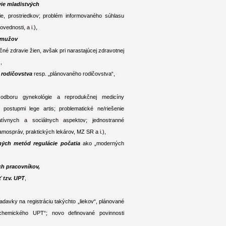
vie mladistvých
gie, prostriedkov; problém informovaného súhlasu
ednosti, a i.),
e mužov
čné zdravie žien, avšak pri narastajúcej zdravotnej
,
 rodičovstva
resp. „plánovaného rodičovstva“,
 odboru gynekológie a reprodukčnej medicíny
ostupmi lege artis; problematické ne/riešenie
atívnych a sociálnych aspektov; jednostranné
amospráv, praktických lekárov, MZ SR a i.),
ných metód regulácie počatia
ako „moderných
ch pracovníkov,
 tzv. UPT
,
davky na registráciu takýchto „liekov“, plánované
chemického UPT“; novo definované povinnosti