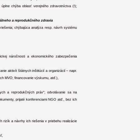
úplne chýba oblasť verejného zdravotníctva (!);
álneho a reprodukčného zdravia
h riešenia; chýbajúca analýza resp. návrh systému
ckej náročnosti a ekonomického zabezpečenia
e aktivít štátnych inštitúcií a organizácií – napr.
ých MVO; financovanie výskumu, atď.),
lnych a reprodukčných práv“; odvolávanie sa na
okumenty, prijaté konferenciami NGO atď., bez ich
 rizík a návrhy ich riešenia v priebehu realizácie
sť,