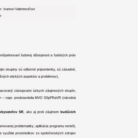
. Ivanovi Valentovičovi
e
špektovaní ľudskej dôstojnosti a ľudských práv
tejto skupiny sú odborné pripomienky, sú zásadné,
slušných etických aspektov a problémov),
 vypracovaný zástupcami úzkych záujmových skupín,
ch – napr. predstavitelia MVO SSpPRaVR (národná
obyvateľov SR
, ako aj proti záujmom
budúcich
amovanej problematiky; aplikácia programu nerieši,
ne využitie prostriedkov zo spoločenských zdrojov