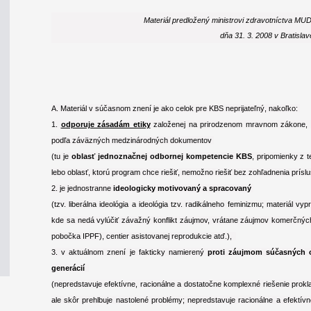
Materiál predložený ministrovi zdravotníctva MUDr
dňa 31. 3. 2008 v Bratislav
A. Materiál v súčasnom znení je ako celok pre KBS neprijateľný, nakoľko:
1.
odporuje zásadám etiky
založenej na prirodzenom mravnom zákone, re
podľa záväzných medzinárodných dokumentov
(tu je
oblasť jednoznačnej odbornej kompetencie KBS
, pripomienky z 
lebo oblasť, ktorú program chce riešiť, nemožno riešiť bez zohľadnenia prí
2. je jednostranne
ideologicky motivovaný a spracovaný
(tzv. liberálna ideológia a ideológia tzv. radikálneho feminizmu; materiál
kde sa nedá vylúčiť závažný konflikt záujmov, vrátane záujmov komerčný
pobočka IPPF), centier asistovanej reprodukcie atď.),
3. v aktuálnom znení je fakticky namierený
proti záujmom súčasných 
generácií
(nepredstavuje efektívne, racionálne a dostatočne komplexné riešenie prokl
ale skôr prehlbuje nastolené problémy; nepredstavuje racionálne a efektív