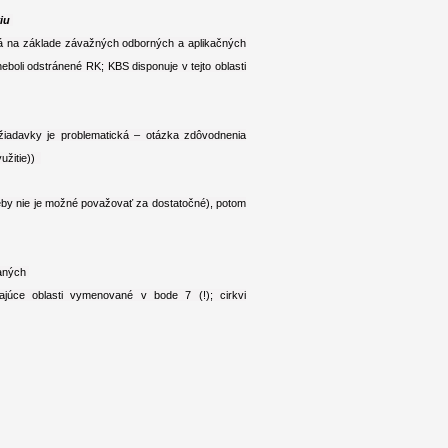
iu
tá na základe závažných odborných a aplikačných
boli odstránené RK; KBS disponuje v tejto oblasti
žiadavky je problematická – otázka zdôvodnenia
yužitie))
reby nie je možné považovať za dostatočné), potom
vaných
bajúce oblasti vymenované v bode 7 (!); cirkvi