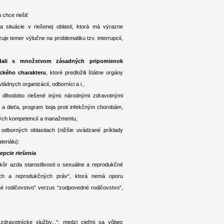
ú chce riešiť
situácie v riešenej oblasti, ktorá má výrazne
je temer výlučne na problematiku tzv. interrupcií,
adali s množstvom zásadných pripomienok
ického charakteru
, ktoré predložili štátne orgány
vládnych organizácií, odborníci a i.,
dlhodobo riešené inými národnými zdravotnými
 a dieťa, program boja proti infekčným chorobám,
borných kompetencií a manažmentu,
 odborných oblastiach (nižšie uvádzané príklady
eriálu):
epcie riešenia
skôr azda starostlivosti o sexuálne a reprodukčné
ych a reprodukčných práv“, ktorá nemá oporu
ané rodičovstvo” verzus “zodpovedné rodičovstvo”,
ť zdravotnícke služby...“; medzi cieľmi sa vôbec