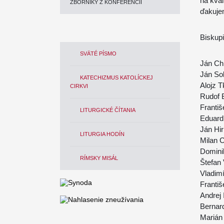
na kval
ZBORNÍKY Z KONFERENCIÍ
ďakuje
Biskup
SVÄTÉ PÍSMO
Ján Chr
Ján Sok
KATECHIZMUS KATOLÍCKEJ
Alojz T
CIRKVI
Rudof 
Františ
LITURGICKÉ ČÍTANIA
Eduard
Ján Hir
LITURGIA HODÍN
Milan C
Domini
RÍMSKY MISÁL
Štefan 
Vladimí
Franti
Andrej
Bernar
Marián