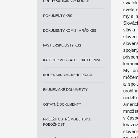
DRUHÝ VATIKÁNSKY KONCIL
sviato
svete 
my si n
DOKUMENTY KBS
Slovác
slávia
DOKUMENTY KOMISIÍ A RÁD KBS
sloven
sloven
PASTIERSKE LISTY KBS
spojen
prisp
KATECHIZMUS KATOLÍCKEJ CIRKVI
komuni
My dne
KÓDEX KÁNONICKÉHO PRÁVA
môžeme
a spol
EKUMENICKÉ DOKUMENTY
urobím
nedeľu 
americ
OSTATNÉ DOKUMENTY
množst
v časo
PRÍLEŽITOSTNÉ MODLITBY A
kňazov
POBOŽNOSTI
slovens