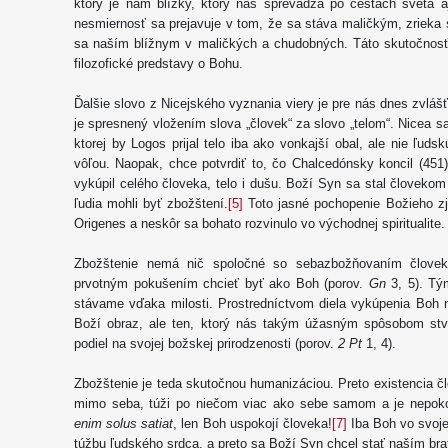
ktorý je nám blízky, ktorý nás sprevádza po cestách sveta 
nesmiernosť sa prejavuje v tom, že sa stáva maličkým, zrieka
sa naším blížnym v maličkých a chudobných. Táto skutočno
filozofické predstavy o Bohu.
Ďalšie slovo z Nicejského vyznania viery je pre nás dnes zvlášť
je spresnený vložením slova „človek“ za slovo „telom“. Nicea sa
ktorej by Logos prijal telo iba ako vonkajší obal, ale nie ľud
vôľou. Naopak, chce potvrdiť to, čo Chalcedónsky koncil (451) 
vykúpil celého človeka, telo i dušu. Boží Syn sa stal človek
ľudia mohli byť zbožštení.
[5]
Toto jasné pochopenie Božieho zja
Origenes a neskôr sa bohato rozvinulo vo východnej spiritualite.
Zbožštenie nemá nič spoločné so sebazbožňovaním človek
prvotným pokušením chcieť byť ako Boh (porov.
Gn
3, 5). Tým
stávame vďaka milosti. Prostredníctvom diela vykúpenia Boh n
Boží obraz, ale ten, ktorý nás takým úžasným spôsobom stv
podiel na svojej božskej prirodzenosti (porov.
2 Pt
1, 4).
Zbožštenie je teda skutočnou humanizáciou. Preto existencia 
mimo seba, túži po niečom viac ako sebe samom a je nepoko
enim solus satiat
, len Boh uspokojí človeka!
[7]
Iba Boh vo svoje
túžbu ľudského srdca, a preto sa Boží Syn chcel stať naším br