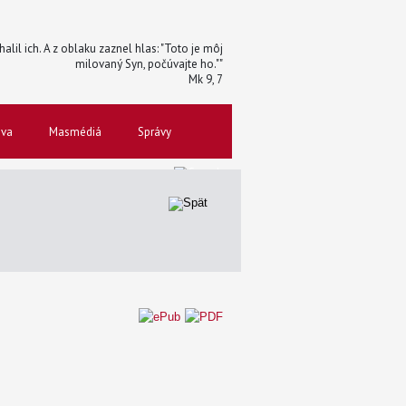
halil ich. A z oblaku zaznel hlas: "Toto je môj
milovaný Syn, počúvajte ho.""
Mk 9, 7
ova
Masmédiá
Správy