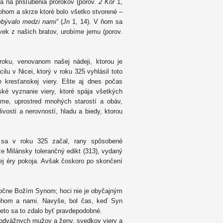
ha na prisľúbenia prorokov (porov.
2 Kor
1,
Bohom a skrze ktoré bolo všetko stvorené –
rebývalo medzi nami“
(
Jn
1, 14). V ňom sa
ek z našich bratov, urobíme jemu (porov.
roku, venovanom našej nádeji, ktorou je
lu v Nicei, ktorý v roku 325 vyhlásil toto
e kresťanskej viery. Ešte aj dnes počas
ské vyznanie viery, ktoré spája všetkých
me, uprostred mnohých starostí a obáv,
livosti a nerovností, hladu a biedy, ktorou
ď sa v roku 325 začal, rany spôsobené
že Milánsky tolerančný edikt (313), vydaný
ej éry pokoja. Avšak čoskoro po skončení
kutočne Božím Synom; hoci nie je obyčajným
Bohom a nami. Navyše, bol čas, keď Syn
reto sa to zdalo byť pravdepodobné.
odvážnych mužov a ženy, svedkov viery a