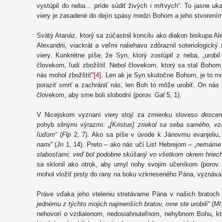
vystúpil do neba... príde súdiť živých i mŕtvych“. To jasne uk
viery je zasadené do dejín spásy medzi Bohom a jeho stvorením
Svätý Atanáz, ktorý sa zúčastnil koncilu ako diakon biskupa Ale
Alexandrii, viackrát a veľmi naliehavo zdôraznil soteriologický
viery. Konkrétne píše, že Syn, ktorý zostúpil z neba, „urob
človekom, ľudí zbožštil. Nebol človekom, ktorý sa stal Bohom
nás mohol zbožštiť“
[4]
. Len ak je Syn skutočne Bohom, je to m
poraziť smrť a zachrániť nás; len Boh to môže urobiť. On nás 
človekom, aby sme boli slobodní (porov.
Gal
5, 1).
V Nicejskom vyznaní viery stojí za zmienku sloveso
descen
pohyb silnými výrazmi:
„[Kristus]
zriekol sa seba samého, vza
ľuďom“
(
Flp
2, 7). Ako sa píše v úvode k Jánovmu evanjeliu
nami“
(
Jn
1, 14). Preto – ako nás učí List Hebrejom –
„nemáme v
slabosťami; veď bol podobne skúšaný vo všetkom okrem hriec
sa sklonil ako otrok, aby umyl nohy svojim učeníkom (porov
mohol vložiť prsty do rany na boku vzkrieseného Pána, vyznáv
Práve vďaka jeho vteleniu stretávame Pána v našich bratoch
jednému z týchto mojich najmenších bratov, mne ste urobili“
(
Mt
nehovorí o vzdialenom, nedosiahnuteľnom, nehybnom Bohu, k