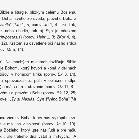
Biblie a liturgie, blízkym celému Božiemu
 z Boha, svetlo zo svetla, pravého Boha z
svetlo“
(
1Jn
1, 5; porov.
Jn
1, 4 – 5). Tak,
z neho ubudlo, tak aj Syn je odrazom
(hypostasis
) (porov.
Hebr
1, 3;
2Kor
4, 4).
, 12). Krstom sú osvetlené oči nášho srdca
rov.
Mt
5, 14).
“. Na mnohých miestach rozlišuje Biblia
e Bohom, ktorý hovorí a koná v dejinách
išovi v horiacom kríku (porov.
Ex
3, 14),
o a sprevádza cez púšť v oblačnom stĺpe
6) a má s ním zľutovanie (porov.
Oz
11, 8 –
 živému a pravému Bohu (porov.
Sk
12, 25;
povej:
„Ty si Mesiáš, Syn živého Boha“
(
Mt
náva vieru v Boha, ktorý nás vykúpil skrze
t a mali ho v hojnosti (porov.
Jn
10, 10).
a Božieho, ktorý „pre nás ľudí a pre našu
... ale tretieho dňa vstal z mŕtvych... A