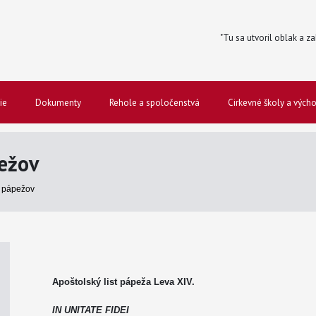
"Tu sa utvoril oblak a za
ie
Dokumenty
Rehole a spoločenstvá
Cirkevné školy a vých
ežov
 pápežov
Apoštolský list pápeža Leva XIV.
IN UNITATE FIDEI