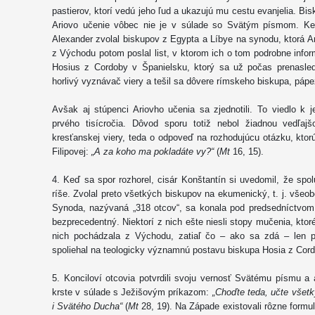
pastierov, ktorí vedú jeho ľud a ukazujú mu cestu evanjelia. Bi
Ariovo učenie vôbec nie je v súlade so Svätým písmom. Keď
Alexander zvolal biskupov z Egypta a Líbye na synodu, ktorá 
z Východu potom poslal list, v ktorom ich o tom podrobne info
Hosius z Cordoby v Španielsku, ktorý sa už počas prenasled
horlivý vyznávač viery a tešil sa dôvere rímskeho biskupa, pápe
Avšak aj stúpenci Ariovho učenia sa zjednotili. To viedlo k j
prvého tisícročia. Dôvod sporu totiž nebol žiadnou vedľaj
kresťanskej viery, teda o odpoveď na rozhodujúcu otázku, ktor
Filipovej:
„A za koho ma pokladáte vy?“
(
Mt
16, 15).
4. Keď sa spor rozhorel, cisár Konštantín si uvedomil, že spol
ríše. Zvolal preto všetkých biskupov na ekumenický, t. j. všeob
Synoda, nazývaná „318 otcov“, sa konala pod predsedníctvom ci
bezprecedentný. Niektorí z nich ešte niesli stopy mučenia, ktor
nich pochádzala z Východu, zatiaľ čo – ako sa zdá – len pi
spoliehal na teologicky významnú postavu biskupa Hosia z Cor
5. Konciloví otcovia potvrdili svoju vernosť Svätému písmu a a
krste v súlade s Ježišovým príkazom:
„Choďte teda, učte všetk
i Svätého Ducha“
(
Mt
28, 19). Na Západe existovali rôzne formul