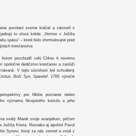
ťania povolaní svorne kráčať a zároveň s
yjadrujú to slová kréda: „Veríme v Ježiša
našu spásu“ – ktoré bolo sformulované pred
jinách kresťanstva.
 listom povzbudiť celú Cirkev k novému
orí spoločné dedičstvo kresťanov a zaslúži
návaná. V tejto súvislosti bol schválený
ristus, Boží Syn, Spasiteľ. 1700. výročie
erspektívy pre hlbšie poznanie nielen
kého významu Nicejského koncilu a jeho
ína svätý Marek svoje evanjelium, pričom
 Ježiša Krista. Rovnako aj apoštol Pavol
eho Synovi, ktorý za nás zomrel a vstal z