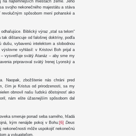
aj na najtemnejších miestach zeme. Jeho
 sa svojho nekonečného majestátu a stáva
sť revolučným spôsobom mení pohanské a
 odhaľujúce. Biblický výraz „stal sa telom“
 tak dištancuje od falošnej doktríny, podľa
skú dušu, vybavenú intelektom a slobodnou
výslovne vyhlásil: v Kristovi Boh prijal a
om – vysvetľuje svätý Atanáz – aby sme my
venia pripravoval svätý Irenej Lyonský a
a. Naopak, zbožštenie nás chráni pred
, čím je Kristus od prirodzenosti, sa my
ielen obnovil našu ľudskú dôstojnosť ako
oril, nám ešte úžasnejším spôsobom dal
človeka smeruje ponad seba samého, hľadá
jná, kým nenájde pokoj v Bohu:
[6]
Deus
j nekonečnosti môže uspokojiť nekonečnú
atom a vykupiteľom.