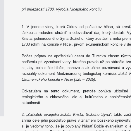
pri príležitosti 1700. výročia Nicejského koncilu
1. V jednote viery, ktorú Cirkev od počiatkov hlása, sú kres
láskou a radostne chrániť a odovzdávať dar, ktorý dostali. V
Krista, jednorodeného Syna Božieho, ktorý zostúpil z neba pre 
1700 rokmi na koncile v Nicei, prvom ekumenickom koncile v de
Počas príprav na apoštolskú cestu do Turecka chcem týmto
nadšeniu pri vyznávaní viery, ktorého pravda už po stáročia tv
si, aby bola stále hlbšie, nanovo a aktuálne poznávaná a vyz
rozsiahly dokument Medzinárodnej teologickej komisie:
Ježiš K
Ekumenického koncilu v Nicei (325 – 2025)
.
Odkazujem na tento dokument, pretože ponúka užitočné p
teologického a cirkevného, ale aj kultúrneho a spoločens
aktuálnosti.
2.
„Začiatok evanjelia Ježiša Krista, Božieho Syna“
: takto zač
zhŕňa celé jeho posolstvo práve v znamení božského synovstva
si je vedomý toho, že je povolaný hlásať Božie evanjelium o j