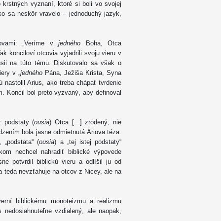
rstných vyznaní, ktoré si boli vo svojej
ako sa neskôr vravelo – jednoduchý jazyk,
lovami: „Veríme v
jedného
Boha, Otca
k konciloví otcovia vyjadrili svoju vieru v
sii na túto tému. Diskutovalo sa však o
ery v „
jedného
Pána, Ježiša Krista, Syna
 nastolil Arius, ako treba chápať tvrdenie
 Koncil bol preto vyzvaný, aby definoval
z podstaty (
ousia
) Otca [...] zrodený, nie
zením bola jasne odmietnutá Ariova téza.
 „podstata“ (
ousia
) a „tej istej podstaty“
om nechcel nahradiť biblické výpovede
ne potvrdil biblickú vieru a odlíšil ju od
a teda nevzťahuje na otcov z Nicey, ale na
verní biblickému monoteizmu a realizmu
ás nedosiahnuteľne vzdialený, ale naopak,