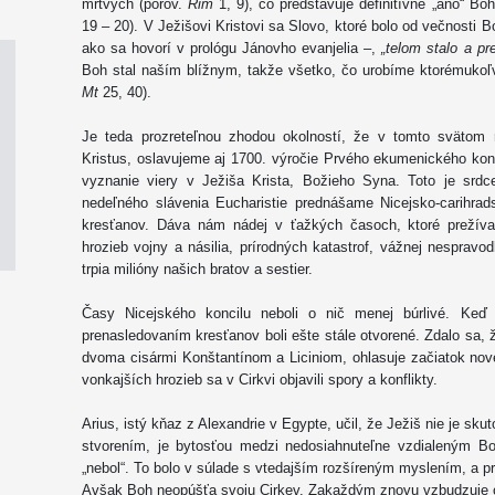
mŕtvych (porov.
Rim
1, 9), čo predstavuje definitívne „áno“ Bo
19 – 20). V Ježišovi Kristovi sa Slovo, ktoré bolo od večnosti 
ako sa hovorí v prológu Jánovho evanjelia –,
„telom stalo a p
Boh stal naším blížnym, takže všetko, čo urobíme ktorémukoľv
Mt
25, 40).
Je teda prozreteľnou zhodou okolností, že v tomto svätom 
Kristus, oslavujeme aj 1700. výročie Prvého ekumenického konci
vyznanie viery v Ježiša Krista, Božieho Syna. Toto je srdc
nedeľného slávenia Eucharistie prednášame Nicejsko-carihrad
kresťanov. Dáva nám nádej v ťažkých časoch, ktoré prežíva
hrozieb vojny a násilia, prírodných katastrof, vážnej nespravod
trpia milióny našich bratov a sestier.
Časy Nicejského koncilu neboli o nič menej búrlivé. Ke
prenasledovaním kresťanov boli ešte stále otvorené. Zdalo sa, 
dvoma cisármi Konštantínom a Liciniom, ohlasuje začiatok nov
vonkajších hrozieb sa v Cirkvi objavili spory a konflikty.
Arius, istý kňaz z Alexandrie v Egypte, učil, že Ježiš nie je s
stvorením, je bytosťou medzi nedosiahnuteľne vzdialeným 
„nebol“. To bolo v súlade s vtedajším rozšíreným myslením, a p
Avšak Boh neopúšťa svoju Cirkev. Zakaždým znovu vzbudzuje 