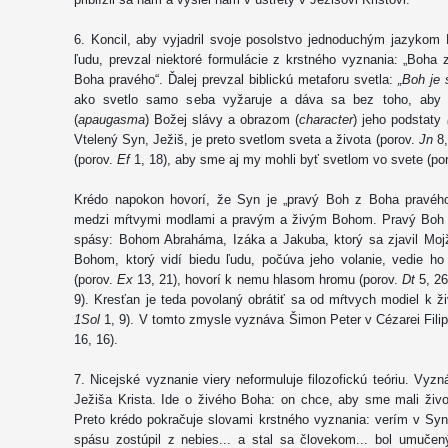
6. Koncil, aby vyjadril svoje posolstvo jednoduchým jazykom 
ľudu, prevzal niektoré formulácie z krstného vyznania: „Boha
Boha pravého“. Ďalej prevzal biblickú metaforu svetla:
„Boh je 
ako svetlo samo seba vyžaruje a dáva sa bez toho, aby 
(
apaugasma
) Božej slávy a obrazom (
character
) jeho podstaty
Vtelený Syn, Ježiš, je preto svetlom sveta a života (porov.
Jn
8
(porov.
Ef
1, 18), aby sme aj my mohli byť svetlom vo svete (po
Krédo napokon hovorí, že Syn je „pravý Boh z Boha pravého
medzi mŕtvymi modlami a pravým a živým Bohom. Pravý Boh j
spásy: Bohom Abraháma, Izáka a Jakuba, ktorý sa zjavil Mojž
Bohom, ktorý vidí biedu ľudu, počúva jeho volanie, vedie h
(porov.
Ex
13, 21), hovorí k nemu hlasom hromu (porov.
Dt
5, 2
9). Kresťan je teda povolaný obrátiť sa od mŕtvych modiel k
1Sol
1, 9). V tomto zmysle vyznáva Šimon Peter v Cézarei Fili
16, 16).
7. Nicejské vyznanie viery neformuluje filozofickú teóriu. Vyz
Ježiša Krista. Ide o živého Boha: on chce, aby sme mali živo
Preto krédo pokračuje slovami krstného vyznania: verím v Syn
spásu zostúpil z nebies... a stal sa človekom... bol umučený