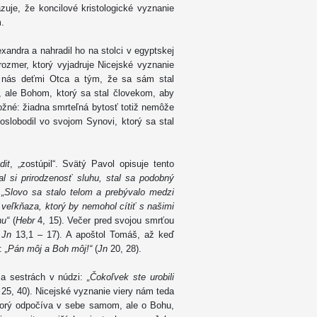
azuje, že koncilové kristologické vyznanie
.
xandra a nahradil ho na stolci v egyptskej
 rozmer, ktorý vyjadruje Nicejské vyznanie
il nás deťmi Otca a tým, že sa sám stal
, ale Bohom, ktorý sa stal človekom, aby
ožné: žiadna smrteľná bytosť totiž nemôže
oslobodil vo svojom Synovi, ktorý sa stal
dit
, „zostúpil“. Svätý Pavol opisuje tento
l si prirodzenosť sluhu, stal sa podobný
,
„Slovo sa stalo telom a prebývalo medzi
eľkňaza, ktorý by nemohol cítiť s našimi
hu“
(
Hebr
4, 15). Večer pred svojou smrťou
.
Jn
13,1 – 17). A apoštol Tomáš, až keď
a:
„Pán môj a Boh môj!“
(
Jn
20, 28).
 a sestrách v núdzi:
„Čokoľvek ste urobili
25, 40). Nicejské vyznanie viery nám teda
torý odpočíva v sebe samom, ale o Bohu,