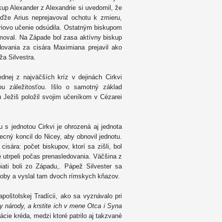
skup Alexander z Alexandrie si uvedomil, že
že Arius neprejavoval ochotu k zmieru,
Ariovo učenie odsúdila. Ostatným biskupom
rmoval. Na Západe bol zasa aktívny biskup
ovania za cisára Maximiana prejavil ako
ža Silvestra.
ednej z najväčších kríz v dejinách Cirkvi
šou záležitosťou. Išlo o samotný základ
ú Ježiš položil svojim učeníkom v Cézarei
u s jednotou Cirkvi je ohrozená aj jednota
ecný koncil do Nicey, aby obnovil jednotu.
sára: počet biskupov, ktorí sa zišli, bol
é utrpeli počas prenasledovania. Väčšina z
ati boli zo Západu,. Pápež Silvester sa
doby a vyslal tam dvoch rímskych kňazov.
poštolskej Tradícii, ako sa vyznávalo pri
y národy, a krstite ich v mene Otca i Syna
ácie kréda, medzi ktoré patrilo aj takzvané