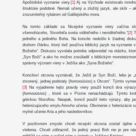
Apoštolské vyznanie viery.
[1]
Aj na Východe existovalo mnoho k
štruktúre podobné. Nemali učený a zložitý jazyk, ale skôr – 
zrozumiteľný rybárom od Galilejského mora.
Na tomto základe sa Nicejské vyznanie viery začína s
všemohúceho, Stvoriteľa sveta viditeľného i neviditeľného.“
[2]
Ta
jedného a jediného Boha. Na koncile nedošlo k žiadnej disku
druhom článku, ktorý tiež používa biblický jazyk na vyznanie vi
Božieho“. Diskusiu vyvolala potreba odpovedať na otázku, ktorú
„Syn Boží“ a ako ho možno zosúladiť s biblickým monoteizmom.
správny význam viery v Ježiša ako „Syna Božieho“.
Konciloví otcovia vyznávali, že Ježiš je Syn Boží, lebo je „
stvorený, jednej podstaty (
homooúsios
) s Otcom“. Týmto vymed
[3]
Na vyjadrenie tejto pravdy viery použil koncil dva výrazy,
(
homooúsios
) , ktoré sa v Písme nenachádzajú. Týmto krok
gréckou filozofiou. Naopak, koncil použil tieto výrazy, aby jas
helenizujúceho omylu Ariovho učenia. Obvinenie z helenizácie s
mylné učenie Aria a jeho nasledovníkov.
V pozitívnom zmysle chceli nicejskí otcovia zostať úplne 
vtelenia. Chceli zdôrazniť, že jediný pravý Boh nie je pre n
priblížil sa nám a vyšiel nám v ústrety v Ježišovi Kristovi.