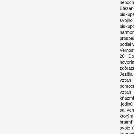
nepoch
Efeza
biskup
svojho
biskupo
harmon
prospe
podiel 
Vernosť
20. Do
hovor
zdôraz
Ježiša 
vzťah
pomocn
vzťah 
kňazmi
„jedinú
sa ven
ktorými
bratmi
svoje ú
kompet