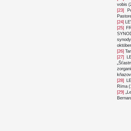
vobis
(
[23]
Por
Pastor
[24]
LEV
[25]
FR
SYNO
synody 
október
[26]
Ta
[27]
LE
„Šťast
zorgan
kňazov 
[28]
LE
Ríma
(
[29]
„
L
Bernar