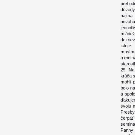
prehodn
dôvody
najmä 
odvah
jednot
mládež
dozrie
istote
musíme
a rodin
starost
29. Na
kráča 
mohli 
bolo n
a spol
ďakujem
svoju 
Presby
čerpať 
semina
Panny 