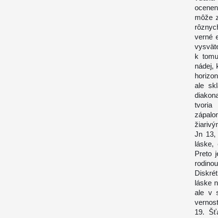
ocenen
môže z
rôznyc
verné e
vysvät
k tomu
nádej, 
horizo
ale sk
diakona
tvoria
zápalo
žiariv
Jn
13, 
láske,
Preto 
rodino
Diskré
láske 
ale v 
vernost
19. Šť