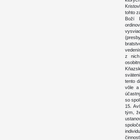
Kristov
tohto z
Boží ľ
ordino
vysvia
(presb
bratst
vedení
z nich
osobit
Kňazsk
sväten
tento 
vôle a
účastný
so spol
15. Av
tým, ž
ustanov
spolo
indivi
činnosť