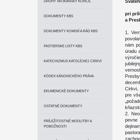
Svätéh
DRUHÝ VATIKÁNSKY KONCIL
pri prí
DOKUMENTY KBS
a
Pres
DOKUMENTY KOMISIÍ A RÁD KBS
1. Ver
povolan
nám po
PASTIERSKE LISTY KBS
úradu 
výroči
KATECHIZMUS KATOLÍCKEJ CIRKVI
jubilej
vernos
Presby
KÓDEX KÁNONICKÉHO PRÁVA
decembr
Cirkvi
EKUMENICKÉ DOKUMENTY
pre vš
„požad
OSTATNÉ DOKUMENTY
kňazsk
2. Neo
pevne 
PRÍLEŽITOSTNÉ MODLITBY A
dejina
POBOŽNOSTI
pastora
zacho