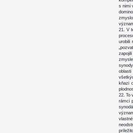
s nimi
domino
zmyslo
významn
21. V 
proces
urobil
„pozva
zapoji
zmysle
synody
oblast
všetký
kňazi 
plodnos
22. To 
rámci 
synodál
význam
vlastn
neodst
prílež