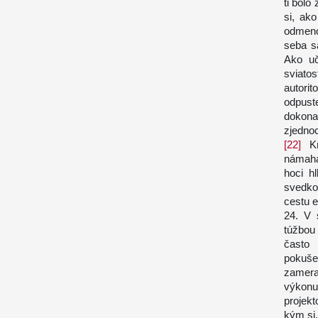
ti bolo
si, ak
odmeno
seba s
Ako uč
sviato
autori
odpuste
dokona
zjedno
[22]
Kň
námaha
hoci h
svedko
cestu e
24. V 
túžbou
často 
pokušen
zamera
výkonu
projek
kým si,