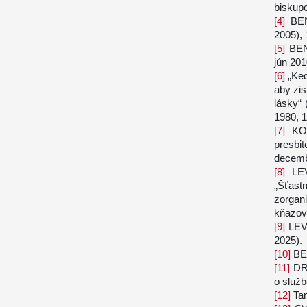
biskup
[4]
BEN
2005), 
[5]
BEN
jún 201
[6]
„Keď
aby zis
lásky“
1980, 1
[7]
KON
presbi
decemb
[8]
LEV
„Šťast
zorgan
kňazov 
[9]
LEV
2025).
[10]
BE
[11]
DR
o služb
[12]
Ta