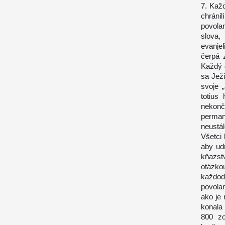
7. Kaž
chráni
povola
slova,
evanjel
čerpá 
Každý 
sa Ježi
svoje 
totius
h
nekonč
perman
neustál
Všetci 
aby udr
kňazst
otázk
každode
povolan
ako je 
konala
800 zo