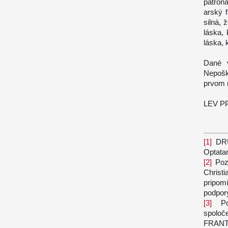
patróna
arský f
silná, 
láska, 
láska, 
Dané v
Nepošk
prvom r
LEV PP
[1]
DRU
Optatam
[2]
Poz
Christ
pripo
podpory
[3]
Po
spoloč
FRANT