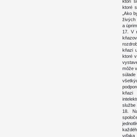
ktorí 
ktoré 
„Ako by
živých
a úprim
17. V 
kňazov
rozdro
kňazi 
ktoré v
vystave
môže v
súlade
všetký
podpor
kňazi
intele
službe
18. Na
spoloč
jednotl
každéh
vďaka 