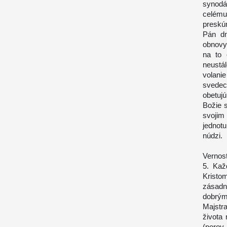
synodá
celému
preskúm
Pán dn
obnovy,
na to 
neustá
volani
svedec
obetujú
Božie 
svojim
jednotu
núdzi.
Vernos
5. Kaž
Kristo
zásadn
dobrým
Majstr
života
(porov