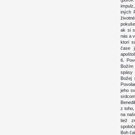
impulz
iných 
životn
pokuše
ak si 
nás a v
ktorí 
čase j
apošto
6. Pov
Božím 
spásy 
Božej 
Povola
jeho s
srdcom 
Benedi
z toho,
na naš
tiež z
spoloč
Boh čak