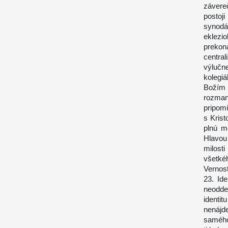
závere
postoji
synodá
eklezi
preko
centra
výluč
kolegiá
Božím 
rozman
pripom
s Kris
plnú m
Hlavou
milost
všetké
Vernos
23. Id
neodde
identi
nenájde
samého,