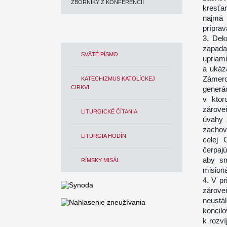
ZBORNÍKY Z KONFERENCIÍ
kresťan
najmä 
príprav
3. Dek
zapada
SVÄTÉ PÍSMO
upriam
a ukáz
Zámero
KATECHIZMUS KATOLÍCKEJ
CIRKVI
generá
v ktor
zárove
LITURGICKÉ ČÍTANIA
úvahy 
zachova
LITURGIA HODÍN
celej 
čerpajú
aby sm
RÍMSKY MISÁL
mision
4. V pr
zárove
neustál
koncilo
k rozví