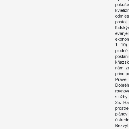
pokuše
kvieti
odmiet
postoj
ľudsk
evanje
ekonomi
1, 10)
plodné
poslani
kňazsk
nám za
princíp
Práve 
Dobréh
rovnová
služby 
25. Ha
prostr
plánov
ústre
Bezvýh