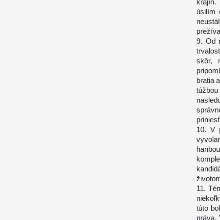
krajín
úsilím
neustá
prežíva
9. Od 
trvalos
skôr, 
pripom
bratia 
túžbou
nasled
správn
priniesť
10. V 
vyvola
hanbou 
komple
kandid
životo
11. Tém
niekoľ
túto bo
práva.