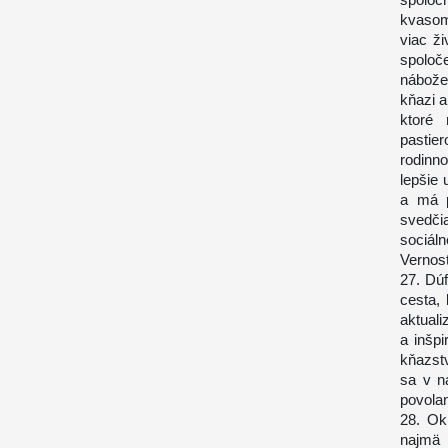
kvasom
viac ž
spoloč
nábože
kňazi a
ktoré 
pastier
rodinn
lepšie 
a má p
svedči
sociálne
Vernos
27. Dú
cesta, 
aktual
a inšp
kňazst
sa v n
povolan
28. Ok
najmä 