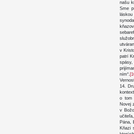
našu k
Sme po
láskou
synoda
kňazo
sebare
služob
utvára
v Krist
patrí K
spásy,
prijíma
ním“.
[1
Vernosť
14. Dr
kontext
o tom 
Novej 
v Božo
učiteľa
Pána, 
Kňazi 
ktorýc