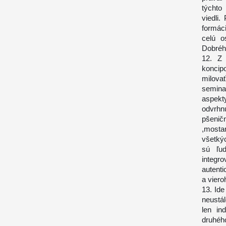
týchto
viedli
formác
celú o
Dobrého
12. Z 
koncip
milova
semina
aspekt
odvrhn
pšenič
,mosta
všetkýc
sú ľu
integ
autent
a viero
13. Ide
neustál
len in
druhého