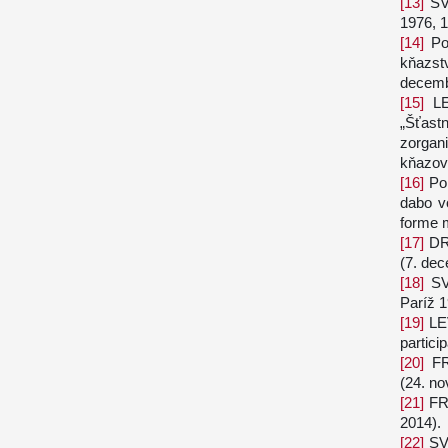
[13]
SV
1976, 1
[14]
Po
kňazst
decemb
[15]
LE
„Šťast
zorgan
kňazov 
[16]
Por
dabo v
forme
[17]
DR
(7. dec
[18]
SV
Paríž 1
[19]
LE
partici
[20]
FRA
(24. n
[21]
FR
2014).
[22]
SV.