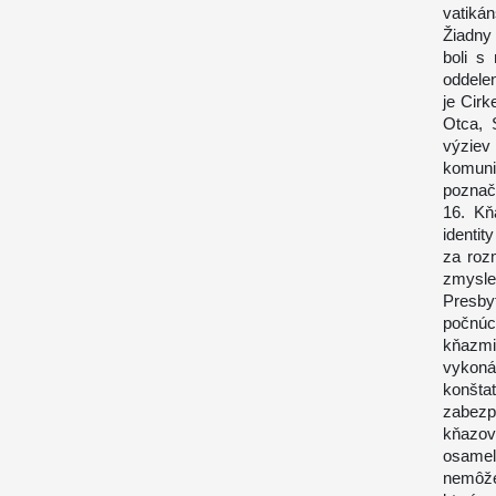
vatiká
Žiadny
boli s
oddele
je Cirk
Otca, 
výziev
komun
poznač
16. Kň
identit
za roz
zmysle
Presby
počnúc
kňazmi
vykoná
konšta
zabezp
kňazov
osamel
nemôže 