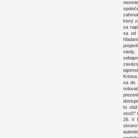
nesmie
spoloč
zahrnu
ktorý 
sa nap
sa od 
hľadan
prejav
vtedy
sebapr
zaväzo
tajomst
Kristu
sa do 
milovať
prezen
dostup
to slúž
osoží“
26. V 
skromn
auten
spoloč