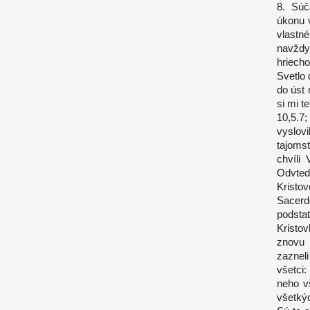
8. Súč
úkonu 
vlastn
navždy
hriech
Svetlo 
do úst 
si mi t
10,5.7;
vyslovi
tajoms
chvíli
Odvted
Kristov
Sacerd
podsta
Kristo
znovu 
zazneli
všetci:
neho vš
všetkýc