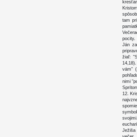
kresťa
Kristo
spôsob
tam pr
pamiat
Večera
pocity.
Ján za
pripra
žiaľ: 
14,18)
vám" (
pohľado
nimi "p
Spríto
12. Kr
najvzn
spomie
symbol
svojimi
euchari
Ježiša
večer 