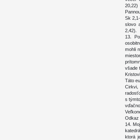
20,22)
Pannou 
Sk 2,1-
slovo 
2,42).
13. Po
osobit
mohli 
miesto
prítom
všade 
Kristov
Táto eu
Cirkvi
radosť
s týmt
vďačn
Veľkono
Odkaz 
14. Moj
katedrá
ktorá 