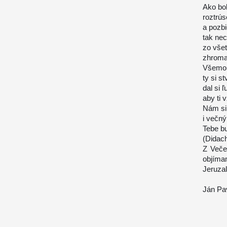
Ako bol
roztrú
a pozbi
tak nec
zo vše
zhroma
Všemoh
ty si s
dal si 
aby ti 
Nám si
i večný
Tebe b
(Didach
Z Veče
objíma
Jeruza
Ján Pav