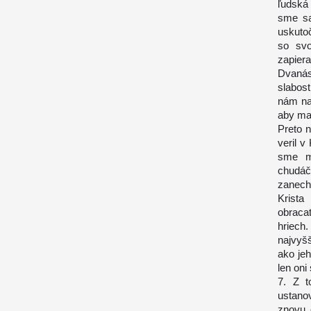
ľudská
sme sa
uskutoč
so svo
zapier
Dvanást
slabost
nám na
aby ma
Preto 
veril v
sme m
chudáč
zanech
Krista
obraca
hriech
najvyš
ako jeh
len oni
7. Z t
ustano
znovu o