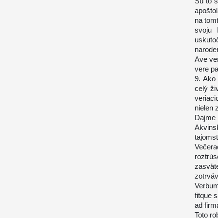
Sú to s
apošto
na tomt
svoju 
uskutoč
naroden
Ave ve
vere p
9. Ako
celý ži
veriaci
nielen 
Dajme 
Akvins
tajoms
Večera
roztr
zasvät
zotrváv
Verbum 
fitque 
ad firm
Toto ro