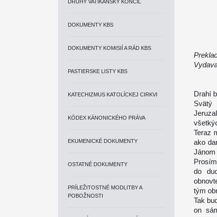
DRUHÝ VATIKÁNSKY KONCIL
DOKUMENTY KBS
DOKUMENTY KOMISIÍ A RÁD KBS
Prekla
Vydava
PASTIERSKE LISTY KBS
Drahí b
KATECHIZMUS KATOLÍCKEJ CIRKVI
Svätý 
Jeruza
KÓDEX KÁNONICKÉHO PRÁVA
všetký
Teraz m
EKUMENICKÉ DOKUMENTY
ako da
Jánom 
Prosím
OSTATNÉ DOKUMENTY
do duc
obnovt
PRÍLEŽITOSTNÉ MODLITBY A
tým ob
POBOŽNOSTI
Tak bu
on sám