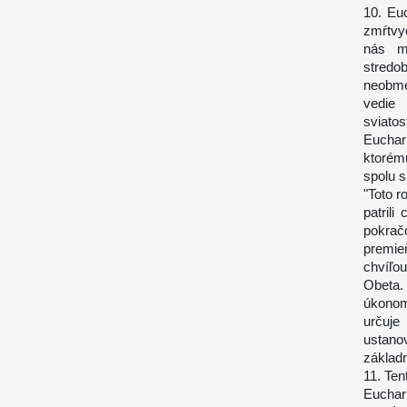
10. Eu
zmŕtvy
nás m
stred
neobmed
vedie
sviatos
Euchar
ktorém
spolu s
"Toto r
patrili
pokrač
premieň
chvíľo
Obeta. 
úkonom
určuje
ustano
základ
11. Ten
Euchar