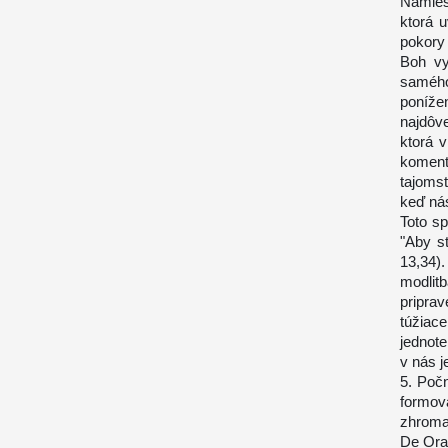
Namies
ktorá u
pokory
Boh vy
samého
ponížen
najdôv
ktorá 
koment
tajoms
keď ná
Toto s
"Aby s
13,34)
modli
pripr
túžiac
jednote
v nás j
5. Počn
formova
zhroma
De Orat