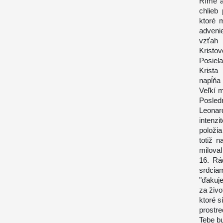
Ríme a
chlieb
ktoré 
adveni
vzťah 
Kristov
Posiel
Krista
napĺňa
Veľkí m
Posled
Leonar
intenz
položi
totiž n
miloval
16. Rá
srdciam
"ďakuje
za živo
ktoré s
prostre
Tebe b