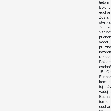
tieto 
Bolo b
euchari
Zostaň
štvrt
Zotrváv
Vstúpm
priebeh
večeri
pri zn
každom
rozhod
Božiem
osobnéh
15. Ob
Euchar
komuni
tej sl
vašej 
Euchari
tomto
euchari