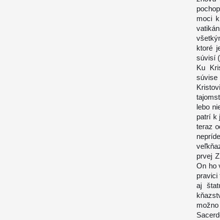
pochop
moci k
vatikán
všetký
ktoré 
súvisí 
Ku Kri
súvise
Kristo
tajoms
lebo ni
patrí k
teraz 
nepríd
veľkňa
prvej 
On ho 
pravici
aj šta
kňazst
možno 
Sacerd