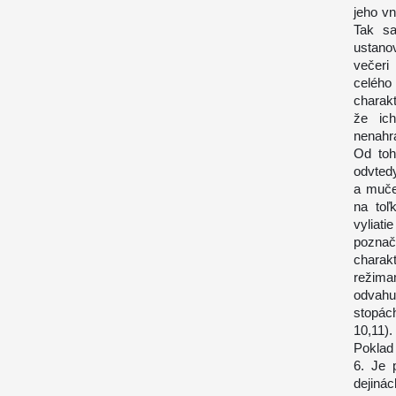
jeho vn
Tak sa
ustanov
večeri
celého
charakt
že ich
nenahra
Od toh
odvtedy
a muče
na toľ
vyliat
poznač
charak
režima
odvahu
stopác
10,11).
Poklad
6. Je 
dejiná