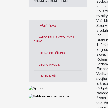
spoloč
ZBORNÍKY Z KONFERENCIÍ
tom po
Zo srd
sviatky
Vaši bi
Zelený 
SVÄTÉ PÍSMO
v Jubi
.pa
KATECHIZMUS KATOLÍCKEJ
Drahí b
CIRKVI
1. Ježi
krajno
LITURGICKÉ ČÍTANIA
slová,
Robím 
Ježišo
LITURGIA HODÍN
Euchari
Vzdáva
RÍMSKY MISÁL
svojho
a kráč
Golgot
Narode
života
cez Vr
budem 