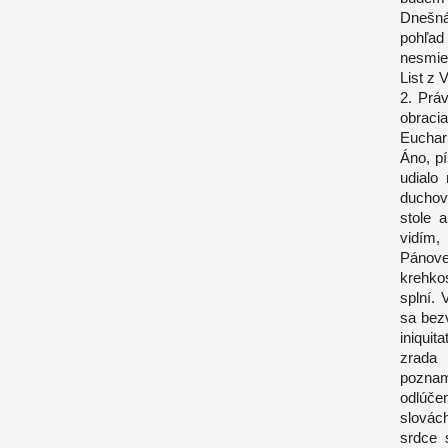
Dnešná
pohľa
nesmier
List z 
2. Prá
obraci
Euchari
Áno, p
udialo
duchov
stole 
vidím,
Pánove 
krehkos
splní.
sa bez
iniquit
zrada 
poznam
odlúče
slovác
srdce 