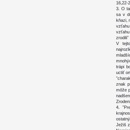
16,22-2
3. O t
sa v d
kňazi,
vzťahu
vzťahu
zrodili"
V tejt
najroz
mladší
mnohýc
trápi 
uctiť o
"chara
znak p
môže p
nadšení
Zrodení
4. "Pr
krajno
ostatný
Ježiš z