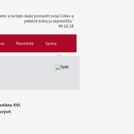
 Peter a na tejto skale postavím svoju Cirkev a
pekelné brány ju nepremôžu."
Mt 16, 18
ova
Masmédiá
Správy
dikta XVI.
orých