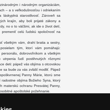
dzinárodným i národným organizáciám,
nách – a s veľkodušnosťou i odriekaním
 láskyplná starostlivosť. Zároveň sa
ých krajín, aby boli prijaté zákony a
dy, no o to väčšmi, ak ide o život detí,
 premeniť celú ľudskú spoločnosť na
ť všetkým vám, drahí bratia a sestry,
v posielam tým, ktorí vám pomáhajú:
 personálu, dobrovoľníkom a všetkým
 utrpenia ľudí postihnutých rôznymi
ce deti: pápež vás objíma s otcovskou
 že sa bude za vás zvlášť modliť. Pápež
Nepoškvrnenej Panny Márie, ktorú sme
í radostne objíma Božieho Syna, ktorý
ých materskú ochranu Presvätej Panny,
osobitné apoštolské požehnanie.
kies