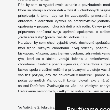
Rád by som tu vyjadril svoje uznanie a povzbudenie me
ktoré sa starajú o choré deti – zvlášť v chudobných kraji
prispievajú k tomu, aby sa im zabezpečila primeraná a
obraciam s dôraznou výzvou na predstaviteľov jednotliv
opatrenia v prospech chorých detí a ich rodín. Cirkev je vž
pripravená ponúknuť svoju úprimnú spoluprácu s cieľom
„civilizáciu lásky“ (porov. Salvifici doloris, 30).
Na záver by som chcel vyjadriť svoju duchovnú spoluúčas
ktorí trpíte rôznymi chorobami. Svoj srdečný pozdra
biskupom, kňazom, zasväteným osobám, zdravotníckemu
tým, ktorí sa s láskou venujú liečeniu a zmierňovaniu
chorobami. Osobitne pozdravujem vás, drahé choré a trpia
láskou spolu s vašimi rodičmi a príbuznými a uisťuje vás,
vás tiež pozýva, aby ste dôverovali v materskú pomoc 
počas uplynulých Vianoc opäť kontemplovali, ako v náruč
sa stal Dieťaťom. Zvolávajúc na vás i na všetkých chor
Uzdravenia nemocných, všetkým zo srdca udeľujem svoje 
Vo Vatikáne 2. februára 2009
Používame coo