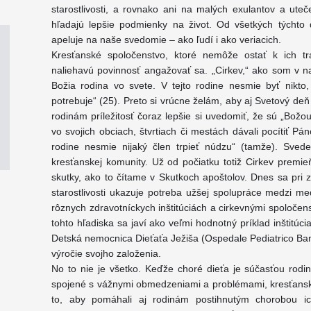
starostlivosti, a rovnako ani na malých exulantov a uteče
hľadajú lepšie podmienky na život. Od všetkých týchto de
apeluje na naše svedomie – ako ľudí i ako veriacich.
Kresťanské spoločenstvo, ktoré nemôže ostať k ich tr
naliehavú povinnosť angažovať sa. „Cirkev,“ ako som v nap
Božia rodina vo svete. V tejto rodine nesmie byť nikto
potrebuje“ (25). Preto si vrúcne želám, aby aj Svetový d
rodinám príležitosť čoraz lepšie si uvedomiť, že sú „Božo
vo svojich obciach, štvrtiach či mestách dávali pocítiť Pá
rodine nesmie nijaký člen trpieť núdzu“ (tamže). Svede
kresťanskej komunity. Už od počiatku totiž Cirkev premie
skutky, ako to čítame v Skutkoch apoštolov. Dnes sa pr
starostlivosti ukazuje potreba užšej spolupráce medzi me
rôznych zdravotníckych inštitúciách a cirkevnými spoloče
tohto hľadiska sa javí ako veľmi hodnotný príklad inštitúcia
Detská nemocnica Dieťaťa Ježiša (Ospedale Pediatrico Bam
výročie svojho založenia.
No to nie je všetko. Keďže choré dieťa je súčasťou rodin
spojené s vážnymi obmedzeniami a problémami, kresťans
to, aby pomáhali aj rodinám postihnutým chorobou ic