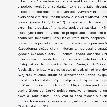
milosrdného Samaritána sa treba skláňať k osobám, ktoré
v podobe konkrétnej solidarity. Takto sa prijatie utrp
užitočnú pomoc rodinám chorých detí, vytvára v nich at
okolo seba cítiť širšiu rodinu bratov a sestier v Kristovi. 
vdovou (porov. Lk 7, 12 – 17) i s úpenlivou Jairovou p
okrem iného poukázať na to, ako spoluprežívať okamihy fy
skúšanými rodinami. Všetko to predpokladá nesebeckú a 
znamením milosrdnej Božej lásky, ktorá nikdy neopúšťa 
obdivuhodne posilní srdce i rozum, aby boli schopné náležit
Každodenná služba chorým deťom a neprestajné angažov
výrečné svedectvo lásky k ľudskému životu, osobitne k ži
úplne odkázaní na druhých. Je skutočne potrebné náleži
dôstojnosť každého ľudského života. Učenie, ktoré Cirkev
ľudský život je krásny a prežíva sa v plnosti, aj keď je sla
Svoj zrak musíme obrátiť na ukrižovaného Ježiša: svojo
bolesti celého ľudstva. V jeho utrpení z lásky vidíme na
maličkých pacientov a ich rodičov. Môj ctihodný predchod
svojho života dal žiarivý príklad trpezlivo prijímaného utr
človeka‘, Muž bolestí, ktorý vzal na seba telesné a duch
mohli v láske nájsť spásonosný zmysel svojich bolestí, a
(Salvifici doloris, 31).