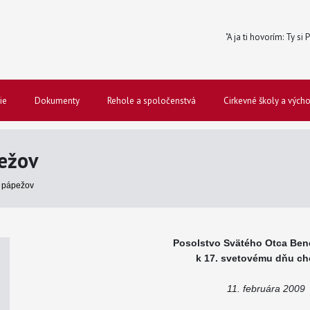
"A ja ti hovorím: Ty si
ie
Dokumenty
Rehole a spoločenstvá
Cirkevné školy a vých
ežov
 pápežov
Posolstvo Svätého Otca Bene
k 17. svetovému dňu ch
11. februára 2009