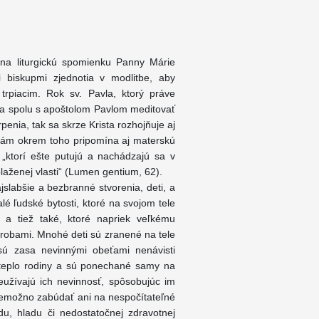
 na liturgickú spomienku Panny Márie
 biskupmi zjednotia v modlitbe, aby
i trpiacim. Rok sv. Pavla, ktorý práve
a a spolu s apoštolom Pavlom meditovať
penia, tak sa skrze Krista rozhojňuje aj
 nám okrem toho pripomína aj materskú
, „ktorí ešte putujú a nachádzajú sa v
aženej vlasti“ (Lumen gentium, 62).
slabšie a bezbranné stvorenia, deti, a
alé ľudské bytosti, ktoré na svojom tele
, a tiež také, ktoré napriek veľkému
orobami. Mnohé deti sú zranené na tele
 sú zasa nevinnými obeťami nenávisti
a teplo rodiny a sú ponechané samy na
neužívajú ich nevinnosť, spôsobujúc im
 Nemožno zabúdať ani na nespočítateľné
u, hladu či nedostatočnej zdravotnej