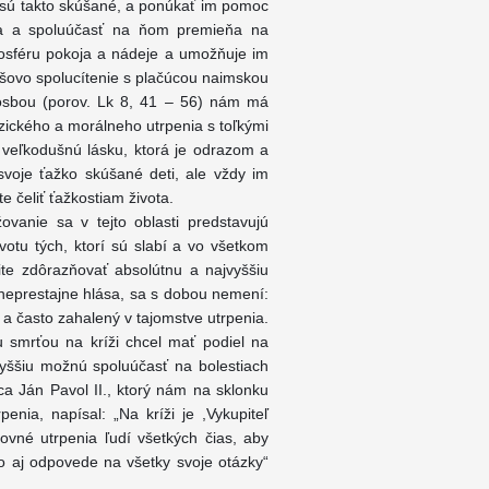
 sú takto skúšané, a ponúkať im pomoc
enia a spoluúčasť na ňom premieňa na
mosféru pokoja a nádeje a umožňuje im
Ježišovo spolucítenie s plačúcou naimskou
rosbou (porov. Lk 8, 41 – 56) nám má
zického a morálneho utrpenia s toľkými
veľkodušnú lásku, ktorá je odrazom a
svoje ťažko skúšané deti, ale vždy im
e čeliť ťažkostiam života.
anie sa v tejto oblasti predstavujú
votu tých, ktorí sú slabí a vo všetkom
te zdôrazňovať absolútnu a najvyššiu
 neprestajne hlása, sa s dobou nemení:
bý a často zahalený v tajomstve utrpenia.
u smrťou na kríži chcel mať podiel na
jvyššiu možnú spoluúčasť na bolestiach
ca Ján Pavol II., ktorý nám na sklonku
penia, napísal: „Na kríži je ,Vykupiteľ
ovné utrpenia ľudí všetkých čias, aby
ko aj odpovede na všetky svoje otázky“