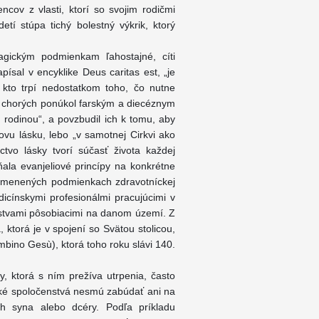
ncov z vlasti, ktorí so svojim rodičmi
tí stúpa tichý bolestný výkrik, ktorý
agickým podmienkam ľahostajné, cíti
ísal v encyklike Deus caritas est, „je
, kto trpí nedostatkom toho, čo nutne
eň chorých ponúkol farským a diecéznym
u rodinou“, a povzbudil ich k tomu, aby
novu lásku, lebo „v samotnej Cirkvi ako
ctvo lásky tvorí súčasť života každej
ňala evanjeliové princípy na konkrétne
i zmenených podmienkach zdravotníckej
dicínskymi profesionálmi pracujúcimi v
nstvami pôsobiacimi na danom území. Z
, ktorá je v spojení so Svätou stolicou,
bino Gesù), ktorá toho roku slávi 140.
y, ktorá s ním prežíva utrpenia, často
ké spoločenstvá nesmú zabúdať ani na
h syna alebo dcéry. Podľa príkladu