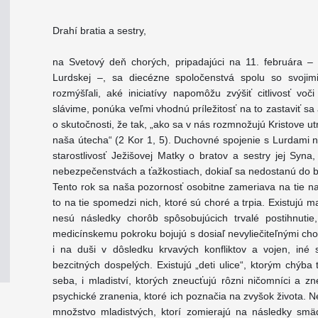
Drahí bratia a sestry,
na Svetový deň chorých, pripadajúci na 11. februára –
Lurdskej –, sa diecézne spoločenstvá spolu so svojimi
rozmýšľali, aké iniciatívy napomôžu zvýšiť citlivosť voč
slávime, ponúka veľmi vhodnú príležitosť na to zastaviť s
o skutočnosti, že tak, „ako sa v nás rozmnožujú Kristove utr
naša útecha“ (2 Kor 1, 5). Duchovné spojenie s Lurdami
starostlivosť Ježišovej Matky o bratov a sestry jej Syna
nebezpečenstvách a ťažkostiach, dokiaľ sa nedostanú do bl
Tento rok sa naša pozornosť osobitne zameriava na tie naj
to na tie spomedzi nich, ktoré sú choré a trpia. Existujú m
nesú následky chorôb spôsobujúcich trvalé postihnutie
medicínskemu pokroku bojujú s dosiaľ nevyliečiteľnými ch
i na duši v dôsledku krvavých konfliktov a vojen, iné
bezcitných dospelých. Existujú „deti ulice“, ktorým chýb
seba, i mladiství, ktorých zneucťujú rôzni ničomníci a z
psychické zranenia, ktoré ich poznačia na zvyšok života.
množstvo mladistvých, ktorí zomierajú na následky smäd